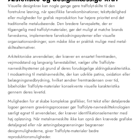
Visuelle designkrav kan nogle gange gøre traffolyt-skilte til den
foretrukne løsning, når specifikke farvekombinationer, teksttydelighed
eller muligheder for grafisk reproduktion har højere prioritet end det
traditionelle metaludseende. Den bredere farvepalette, der er
tilgængelig med traffolyt-materialer, gør det muligt at matche brands
farveskema, implementere farvekodningssystemer eller visuelle
organisationsordninger, som måske ikke er praktisk mulige med metal-
skiltealternativer.
Arkitektoniske anvendelser, der kræver en ensartet fremtræden,
vejrmodstand og langvarig farvestabilitet, vælger ofte Traffolyte-
navneskiltsystemer på grund af deres forudsigelige aldringskarakteristika.
I modsætning til metalnavneskilte, der kan udvikle patina, oxidation eller
belægningsnedbrydning, hvilket ændrer fremtrædensen over tid,
bibeholder Traffolyte-materialer konsekvente visuelle karakteristika
gennem deres levetid.
Muligheden for at skabe komplekse grafikker, fint tekst eller detaljerede
logoer gennem gravéringsprocesser gør Traffolyte-navneskiltteknologien
særligt egnet til anvendelser, der kræver identifikationselementer med
høj opløsning. Når metalnavneskilte ikke kan opnå den krævede grafiske
detaljegrad eller når ætsningsbegrænsninger begrænser
designmulighederne, giver Traffolyte-materialer bedre
reproduktionsmuligheder.