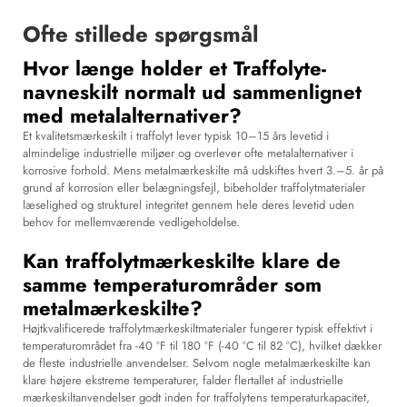
Ofte stillede spørgsmål
Hvor længe holder et Traffolyte-
navneskilt normalt ud sammenlignet
med metalalternativer?
Et kvalitetsmærkeskilt i traffolyt lever typisk 10–15 års levetid i
almindelige industrielle miljøer og overlever ofte metalalternativer i
korrosive forhold. Mens metalmærkeskilte må udskiftes hvert 3.–5. år på
grund af korrosion eller belægningsfejl, bibeholder traffolytmaterialer
læselighed og strukturel integritet gennem hele deres levetid uden
behov for mellemværende vedligeholdelse.
Kan traffolytmærkeskilte klare de
samme temperaturområder som
metalmærkeskilte?
Højtkvalificerede traffolytmærkeskiltmaterialer fungerer typisk effektivt i
temperaturområdet fra -40 °F til 180 °F (-40 °C til 82 °C), hvilket dækker
de fleste industrielle anvendelser. Selvom nogle metalmærkeskilte kan
klare højere ekstreme temperaturer, falder flertallet af industrielle
mærkeskiltanvendelser godt inden for traffolytens temperaturkapacitet,