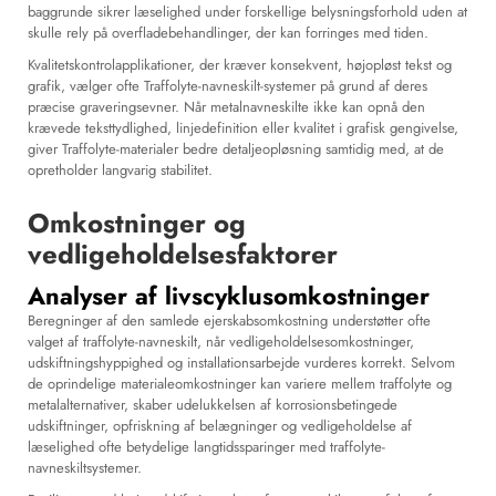
baggrunde sikrer læselighed under forskellige belysningsforhold uden at
skulle rely på overfladebehandlinger, der kan forringes med tiden.
Kvalitetskontrolapplikationer, der kræver konsekvent, højopløst tekst og
grafik, vælger ofte Traffolyte-navneskilt-systemer på grund af deres
præcise graveringsevner. Når metalnavneskilte ikke kan opnå den
krævede teksttydlighed, linjedefinition eller kvalitet i grafisk gengivelse,
giver Traffolyte-materialer bedre detaljeopløsning samtidig med, at de
opretholder langvarig stabilitet.
Omkostninger og
vedligeholdelsesfaktorer
Analyser af livscyklusomkostninger
Beregninger af den samlede ejerskabsomkostning understøtter ofte
valget af traffolyte-navneskilt, når vedligeholdelsesomkostninger,
udskiftningshyppighed og installationsarbejde vurderes korrekt. Selvom
de oprindelige materialeomkostninger kan variere mellem traffolyte og
metalalternativer, skaber udelukkelsen af korrosionsbetingede
udskiftninger, opfriskning af belægninger og vedligeholdelse af
læselighed ofte betydelige langtidssparinger med traffolyte-
navneskiltsystemer.