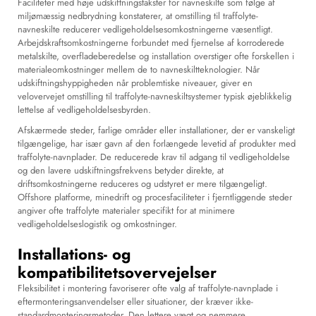
Faciliteter med høje udskiftningstakster for navneskilte som følge af
miljømæssig nedbrydning konstaterer, at omstilling til traffolyte-
navneskilte reducerer vedligeholdelsesomkostningerne væsentligt.
Arbejdskraftsomkostningerne forbundet med fjernelse af korroderede
metalskilte, overfladeberedelse og installation overstiger ofte forskellen i
materialeomkostninger mellem de to navneskiltteknologier. Når
udskiftningshyppigheden når problemtiske niveauer, giver en
velovervejet omstilling til traffolyte-navneskiltsystemer typisk øjeblikkelig
lettelse af vedligeholdelsesbyrden.
Afskærmede steder, farlige områder eller installationer, der er vanskeligt
tilgængelige, har især gavn af den forlængede levetid af produkter med
traffolyte-navnplader. De reducerede krav til adgang til vedligeholdelse
og den lavere udskiftningsfrekvens betyder direkte, at
driftsomkostningerne reduceres og udstyret er mere tilgængeligt.
Offshore platforme, minedrift og procesfaciliteter i fjerntliggende steder
angiver ofte traffolyte materialer specifikt for at minimere
vedligeholdelseslogistik og omkostninger.
Installations- og
kompatibilitetsovervejelser
Fleksibilitet i montering favoriserer ofte valg af traffolyte-navnplade i
eftermonteringsanvendelser eller situationer, der kræver ikke-
standardmonteringsmetoder. Den lettere vægt og nemmere