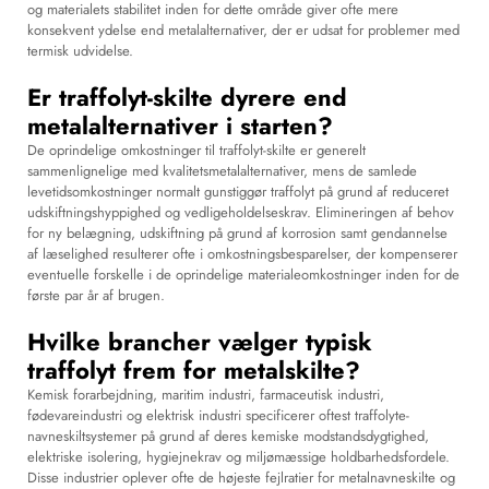
og materialets stabilitet inden for dette område giver ofte mere
konsekvent ydelse end metalalternativer, der er udsat for problemer med
termisk udvidelse.
Er traffolyt-skilte dyrere end
metalalternativer i starten?
De oprindelige omkostninger til traffolyt-skilte er generelt
sammenlignelige med kvalitetsmetalalternativer, mens de samlede
levetidsomkostninger normalt gunstiggør traffolyt på grund af reduceret
udskiftningshyppighed og vedligeholdelseskrav. Elimineringen af behov
for ny belægning, udskiftning på grund af korrosion samt gendannelse
af læselighed resulterer ofte i omkostningsbesparelser, der kompenserer
eventuelle forskelle i de oprindelige materialeomkostninger inden for de
første par år af brugen.
Hvilke brancher vælger typisk
traffolyt frem for metalskilte?
Kemisk forarbejdning, maritim industri, farmaceutisk industri,
fødevareindustri og elektrisk industri specificerer oftest traffolyte-
navneskiltsystemer på grund af deres kemiske modstandsdygtighed,
elektriske isolering, hygiejnekrav og miljømæssige holdbarhedsfordele.
Disse industrier oplever ofte de højeste fejlratier for metalnavneskilte og