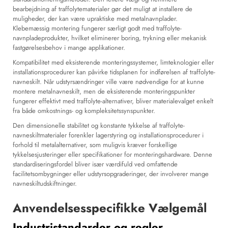
bearbejdning af traffolytematerialer gør det muligt at installere de
muligheder, der kan være upraktiske med metalnavnplader.
Klebemæssig montering fungerer særligt godt med traffolyte-
navnpladeprodukter, hvilket eliminerer boring, trykning eller mekanisk
fastgørelsesbehov i mange applikationer.
Kompatibilitet med eksisterende monteringssystemer, limteknologier eller
installationsprocedurer kan påvirke tidsplanen for indførelsen af traffolyte-
navneskilt. Når udstyrsændringer ville være nødvendige for at kunne
montere metalnavneskilt, men de eksisterende monteringspunkter
fungerer effektivt med traffolyte-alternativer, bliver materialevalget enkelt
fra både omkostnings- og kompleksitetssynspunkter.
Den dimensionelle stabilitet og konstante tykkelse af traffolyte-
navneskiltmaterialer forenkler lagerstyring og installationsprocedurer i
forhold til metalalternativer, som muligvis kræver forskellige
tykkelsesjusteringer eller specifikationer for monteringshardware. Denne
standardiseringsfordel bliver især værdifuld ved omfattende
facilitetsombygninger eller udstyrsopgraderinger, der involverer mange
navneskiltudskiftninger.
Anvendelsesspecifikke Vælgemål
Industristandarder og regler