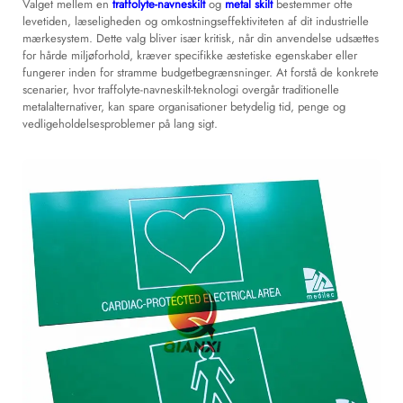
Valget mellem en
traffolyte-navneskilt
og
metal skilt
bestemmer ofte
levetiden, læseligheden og omkostningseffektiviteten af dit industrielle
mærkesystem. Dette valg bliver især kritisk, når din anvendelse udsættes
for hårde miljøforhold, kræver specifikke æstetiske egenskaber eller
fungerer inden for stramme budgetbegrænsninger. At forstå de konkrete
scenarier, hvor traffolyte-navneskilt-teknologi overgår traditionelle
metalalternativer, kan spare organisationer betydelig tid, penge og
vedligeholdelsesproblemer på lang sigt.