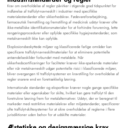
Krav om overholdelse af regler påvirker i stigende grad tidspunktet for
indførelse af traffolyt-navneskilt i industrier med specifikke
materialestandarder eller sikkerhedskrav. Fødevareforarbejdning,
farmaceutisk fremstilling og fremstilling af medicinsk udstyr kræver ofte
ikke-metalliske identifikationsmaterialer for at forhindre forurening, lette
rengøringsprocedurer eller opfylde specifikke hygiejnestandarder, som
metalnavneskilt ikke kan opfylde.
Eksplosionsbeskyttede miljøer og klassificerede farlige områder kan
specificere traffolyt-navneskiltmaterialer for at eliminere potentielle
antændelseskilder forbundet med metaldele. Når
sikkerhedscertificeringer for faciliteter kræver ikke-sparkende materialer
eller når metalnavneskilt udgør potentielle risici i klassificerede miljøer,
bliver overgangen til traffolyt-systemer en kravstilling for overholdelse af
regler snarere end en foretrækkelig løsning.
Internationale standarder og eksportkrav kræver nogle gange specifikke
materialer eller egenskaber for skilte, hvilket kan gøre traffolyt til den
foretrukne løsning frem for metalalternativer. Udstyr, der er beregnet til
markeder med restriktive materialekrav eller miljøstandarder, specificerer
ofte traffolyt-skiltesystemer for at sikre overholdelse af reglerne i flere
jurisdiktioner uden behov for at udskifte materialer.
Æstetiske og designmæssige krav