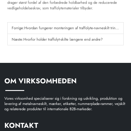
drager størst fordel af den forbedrede holdbarhed og de reducerede
vedligeholdelseskrav, som traffolytematerialer tilbyder.
Forrige:
Hvordan fungerer monteringen af traffolyte-navneskilt trin for trin?
Næste:
Hvorfor holder traffolyt-skilte længere end andre?
OM VIRKSOMHEDEN
Vores virksomhed specialiserer sig i forskning og udvikling, produktion og
levering af metalnavneskilt, mærker, etiketter, nummerplade-rammer, vejskilt
og relaterede produkter til internationale B2B-markeder.
KONTAKT