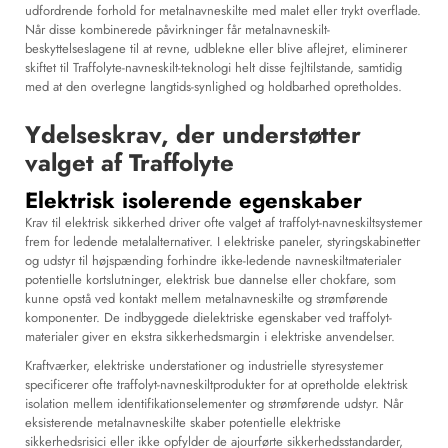
udfordrende forhold for metalnavneskilte med malet eller trykt overflade.
Når disse kombinerede påvirkninger får metalnavneskilt-
beskyttelseslagene til at revne, udblekne eller blive aflejret, eliminerer
skiftet til Traffolyte-navneskilt-teknologi helt disse fejltilstande, samtidig
med at den overlegne langtids-synlighed og holdbarhed opretholdes.
Ydelseskrav, der understøtter
valget af Traffolyte
Elektrisk isolerende egenskaber
Krav til elektrisk sikkerhed driver ofte valget af traffolyt-navneskiltsystemer
frem for ledende metalalternativer. I elektriske paneler, styringskabinetter
og udstyr til højspænding forhindre ikke-ledende navneskiltmaterialer
potentielle kortslutninger, elektrisk bue dannelse eller chokfare, som
kunne opstå ved kontakt mellem metalnavneskilte og strømførende
komponenter. De indbyggede dielektriske egenskaber ved traffolyt-
materialer giver en ekstra sikkerhedsmargin i elektriske anvendelser.
Kraftværker, elektriske understationer og industrielle styresystemer
specificerer ofte traffolyt-navneskiltprodukter for at opretholde elektrisk
isolation mellem identifikationselementer og strømførende udstyr. Når
eksisterende metalnavneskilte skaber potentielle elektriske
sikkerhedsrisici eller ikke opfylder de ajourførte sikkerhedsstandarder,