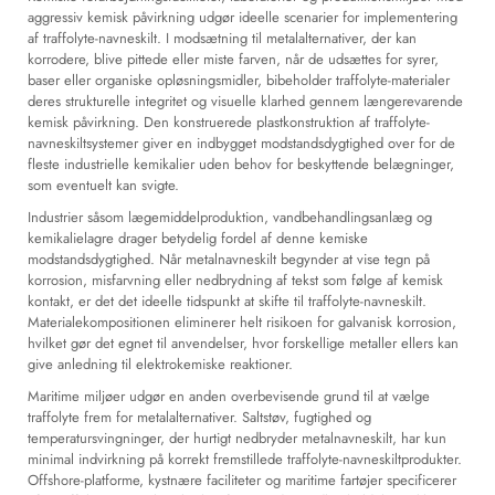
aggressiv kemisk påvirkning udgør ideelle scenarier for implementering
af traffolyte-navneskilt. I modsætning til metalalternativer, der kan
korrodere, blive pittede eller miste farven, når de udsættes for syrer,
baser eller organiske opløsningsmidler, bibeholder traffolyte-materialer
deres strukturelle integritet og visuelle klarhed gennem længerevarende
kemisk påvirkning. Den konstruerede plastkonstruktion af traffolyte-
navneskiltsystemer giver en indbygget modstandsdygtighed over for de
fleste industrielle kemikalier uden behov for beskyttende belægninger,
som eventuelt kan svigte.
Industrier såsom lægemiddelproduktion, vandbehandlingsanlæg og
kemikalielagre drager betydelig fordel af denne kemiske
modstandsdygtighed. Når metalnavneskilt begynder at vise tegn på
korrosion, misfarvning eller nedbrydning af tekst som følge af kemisk
kontakt, er det det ideelle tidspunkt at skifte til traffolyte-navneskilt.
Materialekompositionen eliminerer helt risikoen for galvanisk korrosion,
hvilket gør det egnet til anvendelser, hvor forskellige metaller ellers kan
give anledning til elektrokemiske reaktioner.
Maritime miljøer udgør en anden overbevisende grund til at vælge
traffolyte frem for metalalternativer. Saltstøv, fugtighed og
temperatursvingninger, der hurtigt nedbryder metalnavneskilt, har kun
minimal indvirkning på korrekt fremstillede traffolyte-navneskiltprodukter.
Offshore-platforme, kystnære faciliteter og maritime fartøjer specificerer