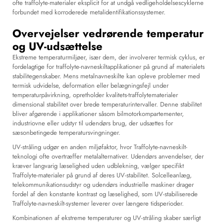
ofte traffolyte-materialer eksplicit for at undgå vedligeholdelsescyklerne
forbundet med korroderede metalidentifikationssystemer.
Overvejelser vedrørende temperatur
og UV-udsættelse
Ekstreme temperaturmiljøer, især dem, der involverer termisk cyklus, er
fordelagtige for traffolyte-navneskiltapplikationer på grund af materialets
stabilitegenskaber. Mens metalnavneskilte kan opleve problemer med
termisk udvidelse, deformation eller belægningsfejl under
temperaturpåvirkning, opretholder kvalitets-traffolytematerialer
dimensional stabilitet over brede temperaturintervaller. Denne stabilitet
bliver afgørende i applikationer såsom bilmotorkompartementer,
industriovne eller udstyr til udendørs brug, der udsættes for
sæsonbetingede temperatursvingninger.
UV-stråling udgør en anden miljøfaktor, hvor Traffolyte-navneskilt-
teknologi ofte overtræffer metalalternativer. Udendørs anvendelser, der
kræver langvarig læselighed uden udblekning, vælger specifikt
Traffolyte-materialer på grund af deres UV-stabilitet. Solcelleanlæg,
telekommunikationsudstyr og udendørs industrielle maskiner drager
fordel af den konstante kontrast og læselighed, som UV-stabiliserede
Traffolyte-navneskilt-systemer leverer over længere tidsperioder.
Kombinationen af ekstreme temperaturer og UV-stråling skaber særligt