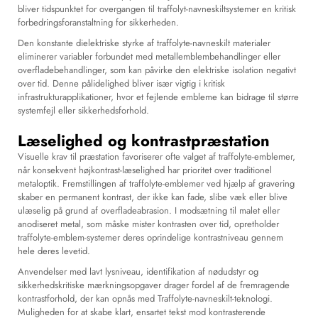
bliver tidspunktet for overgangen til traffolyt-navneskiltsystemer en kritisk
forbedringsforanstaltning for sikkerheden.
Den konstante dielektriske styrke af
traffolyte-navneskilt
materialer
eliminerer variabler forbundet med metallemblembehandlinger eller
overfladebehandlinger, som kan påvirke den elektriske isolation negativt
over tid. Denne pålidelighed bliver især vigtig i kritisk
infrastrukturapplikationer, hvor et fejlende embleme kan bidrage til større
systemfejl eller sikkerhedsforhold.
Læselighed og kontrastpræstation
Visuelle krav til præstation favoriserer ofte valget af traffolyte-emblemer,
når konsekvent højkontrast-læselighed har prioritet over traditionel
metaloptik. Fremstillingen af traffolyte-emblemer ved hjælp af gravering
skaber en permanent kontrast, der ikke kan fade, slibe væk eller blive
ulæselig på grund af overfladeabrasion. I modsætning til malet eller
anodiseret metal, som måske mister kontrasten over tid, opretholder
traffolyte-emblem-systemer deres oprindelige kontrastniveau gennem
hele deres levetid.
Anvendelser med lavt lysniveau, identifikation af nødudstyr og
sikkerhedskritiske mærkningsopgaver drager fordel af de fremragende
kontrastforhold, der kan opnås med Traffolyte-navneskilt-teknologi.
Muligheden for at skabe klart, ensartet tekst mod kontrasterende