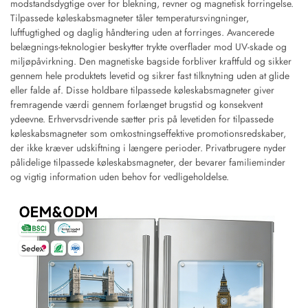
modstandsdygtige over for blekning, revner og magnetisk forringelse.
Tilpassede køleskabsmagneter tåler temperatursvingninger,
luftfugtighed og daglig håndtering uden at forringes. Avancerede
belægnings-teknologier beskytter trykte overflader mod UV-skade og
miljøpåvirkning. Den magnetiske bagside forbliver kraftfuld og sikker
gennem hele produktets levetid og sikrer fast tilknytning uden at glide
eller falde af. Disse holdbare tilpassede køleskabsmagneter giver
fremragende værdi gennem forlænget brugstid og konsekvent
ydeevne. Erhvervsdrivende sætter pris på levetiden for tilpassede
køleskabsmagneter som omkostningseffektive promotionsredskaber,
der ikke kræver udskiftning i længere perioder. Privatbrugere nyder
pålidelige tilpassede køleskabsmagneter, der bevarer familieminder
og vigtig information uden behov for vedligeholdelse.