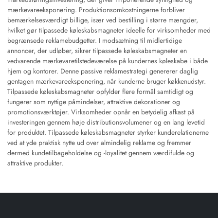
mærkevareeksponering. Produktionsomkostningerne forbliver
bemærkelsesværdigt billige, især ved bestilling i større mængder,
hvilket gør tilpassede køleskabsmagneter ideelle for virksomheder med
begrænsede reklamebudgetter. I modsætning til midlertidige
annoncer, der udløber, sikrer tilpassede køleskabsmagneter en
vedvarende mærkevaretilstedeværelse på kundernes køleskabe i både
hjem og kontorer. Denne passive reklamestrategi genererer daglig
gentagen mærkevareeksponering, når kunderne bruger køkkenudstyr.
Tilpassede køleskabsmagneter opfylder flere formål samtidigt og
fungerer som nyttige påmindelser, attraktive dekorationer og
promotionsværktøjer. Virksomheder opnår en betydelig afkast på
investeringen gennem høje distributionsvolumener og en lang levetid
for produktet. Tilpassede køleskabsmagneter styrker kunderelationerne
ved at yde praktisk nytte ud over almindelig reklame og fremmer
dermed kundetilbageholdelse og -loyalitet gennem værdifulde og
attraktive produkter.