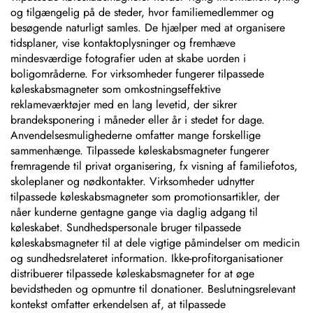
og tilgængelig på de steder, hvor familiemedlemmer og
besøgende naturligt samles. De hjælper med at organisere
tidsplaner, vise kontaktoplysninger og fremhæve
mindesværdige fotografier uden at skabe uorden i
boligområderne. For virksomheder fungerer tilpassede
køleskabsmagneter som omkostningseffektive
reklameværktøjer med en lang levetid, der sikrer
brandeksponering i måneder eller år i stedet for dage.
Anvendelsesmulighederne omfatter mange forskellige
sammenhænge. Tilpassede køleskabsmagneter fungerer
fremragende til privat organisering, fx visning af familiefotos,
skoleplaner og nødkontakter. Virksomheder udnytter
tilpassede køleskabsmagneter som promotionsartikler, der
nåer kunderne gentagne gange via daglig adgang til
køleskabet. Sundhedspersonale bruger tilpassede
køleskabsmagneter til at dele vigtige påmindelser om medicin
og sundhedsrelateret information. Ikke-profitorganisationer
distribuerer tilpassede køleskabsmagneter for at øge
bevidstheden og opmuntre til donationer. Beslutningsrelevant
kontekst omfatter erkendelsen af, at tilpassede