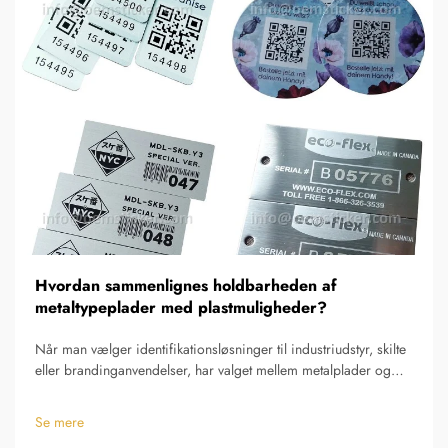
Hvordan sammenlignes holdbarheden af
metaltypeplader med plastmuligheder?
Når man vælger identifikationsløsninger til industriudstyr, skilte
eller brandinganvendelser, har valget mellem metalplader og
plastalternativer en betydelig indvirkning på langtidsholdbarhed
og omkostningseffektivitet. Forståelse af de varighedsrelaterede
Se mere
fordele og ulemper...