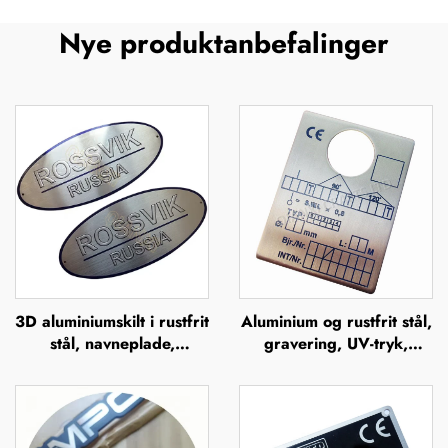
Nye produktanbefalinger
3D aluminiumskilt i rustfrit
Aluminium og rustfrit stål,
stål, navneplade,
gravering, UV-tryk,
mærkeskilt, præget
silkefiltrering, offsettryk,
metallogo, navneplader
metalnavneplader,
mærkeskilte, forhøjet
metalplade