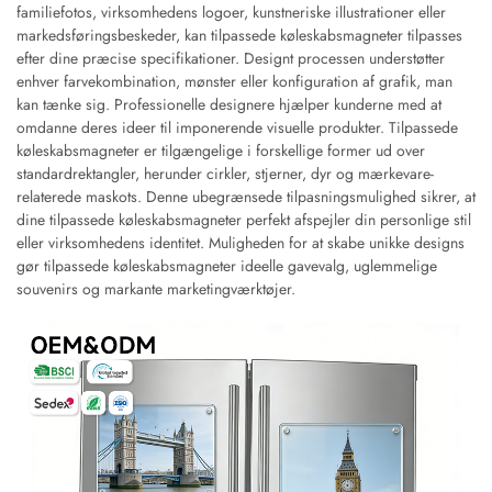
familiefotos, virksomhedens logoer, kunstneriske illustrationer eller
markedsføringsbeskeder, kan tilpassede køleskabsmagneter tilpasses
efter dine præcise specifikationer. Designt processen understøtter
enhver farvekombination, mønster eller konfiguration af grafik, man
kan tænke sig. Professionelle designere hjælper kunderne med at
omdanne deres ideer til imponerende visuelle produkter. Tilpassede
køleskabsmagneter er tilgængelige i forskellige former ud over
standardrektangler, herunder cirkler, stjerner, dyr og mærkevare-
relaterede maskots. Denne ubegrænsede tilpasningsmulighed sikrer, at
dine tilpassede køleskabsmagneter perfekt afspejler din personlige stil
eller virksomhedens identitet. Muligheden for at skabe unikke designs
gør tilpassede køleskabsmagneter ideelle gavevalg, uglemmelige
souvenirs og markante marketingværktøjer.