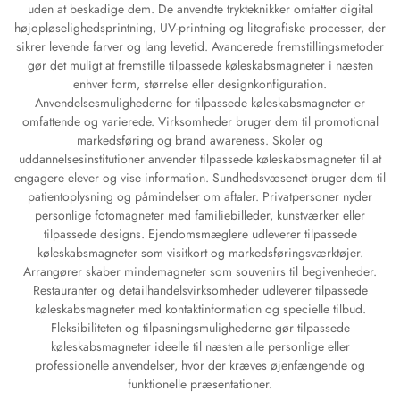
uden at beskadige dem. De anvendte trykteknikker omfatter digital
højopløselighedsprintning, UV-printning og litografiske processer, der
sikrer levende farver og lang levetid. Avancerede fremstillingsmetoder
gør det muligt at fremstille tilpassede køleskabsmagneter i næsten
enhver form, størrelse eller designkonfiguration.
Anvendelsesmulighederne for tilpassede køleskabsmagneter er
omfattende og varierede. Virksomheder bruger dem til promotional
markedsføring og brand awareness. Skoler og
uddannelsesinstitutioner anvender tilpassede køleskabsmagneter til at
engagere elever og vise information. Sundhedsvæsenet bruger dem til
patientoplysning og påmindelser om aftaler. Privatpersoner nyder
personlige fotomagneter med familiebilleder, kunstværker eller
tilpassede designs. Ejendomsmæglere udleverer tilpassede
køleskabsmagneter som visitkort og markedsføringsværktøjer.
Arrangører skaber mindemagneter som souvenirs til begivenheder.
Restauranter og detailhandelsvirksomheder udleverer tilpassede
køleskabsmagneter med kontaktinformation og specielle tilbud.
Fleksibiliteten og tilpasningsmulighederne gør tilpassede
køleskabsmagneter ideelle til næsten alle personlige eller
professionelle anvendelser, hvor der kræves øjenfængende og
funktionelle præsentationer.