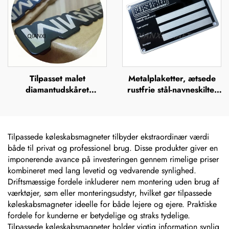
Tilpasset malet
Metalplaketter, ætsede
diamantudskåret
rustfrie stål-navneskilte,
aluminiumsnavneplade,
rustfrit stål-graverede
metallogo-plade
logo-navneskilte
Tilpassede køleskabsmagneter tilbyder ekstraordinær værdi
både til privat og professionel brug. Disse produkter giver en
imponerende avance på investeringen gennem rimelige priser
kombineret med lang levetid og vedvarende synlighed.
Driftsmæssige fordele inkluderer nem montering uden brug af
værktøjer, søm eller monteringsudstyr, hvilket gør tilpassede
køleskabsmagneter ideelle for både lejere og ejere. Praktiske
fordele for kunderne er betydelige og straks tydelige.
Tilpassede køleskabsmagneter holder vigtig information synlig