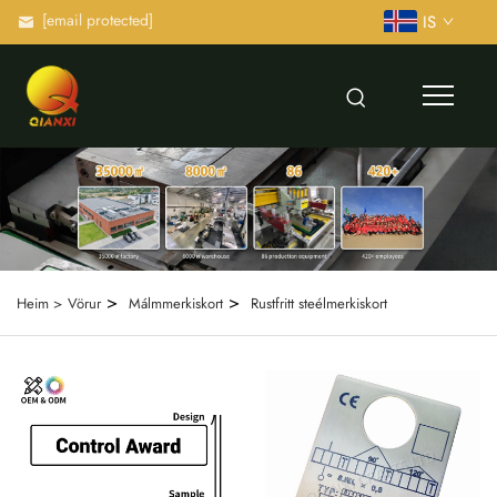
[email protected]
IS
>
>
Heim >
Vörur
Málmmerkiskort
Rustfritt steélmerkiskort