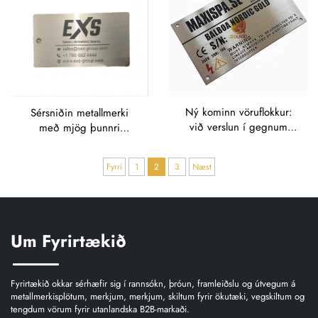
Ný kominn vöruflokkur:
Sérsniðin metallmerki
við verslun í gegnum
með mjög þunnri
heimilið – metálplötur til
álúmíníum nafnplötu fyrir
rífunar, metálmerkjaskilt,
léttvægi og varanleika –
Fyrri
1
2
3
Næst
álfínplötur fyrir vélar og
metallmerkja límir
tæki
Um Fyrirtækið
Fyrirtækið okkar sérhæfir sig í rannsókn, þróun, framleiðslu og útvegum á
metallmerkisplötum, merkjum, merkjum, skiltum fyrir ökutæki, vegskiltum og
tengdum vörum fyrir utanlandska B2B-markaði.