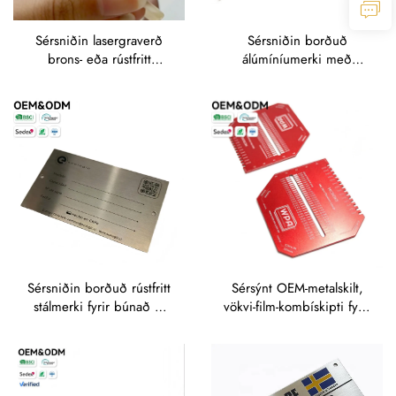
Sérsniðin lasergraverð
Sérsniðin borðuð
brons- eða rústfritt
álúmíníumerki með
stálmerki fyrir merkingu á
merkjumynd – OEM-
sundlaugum og
graverð fyrir merkingu á
heilbrigðisbúnaði
viðskipta- og lífsstílsvörum
Sérsniðin borðuð rústfritt
Sérsýnt OEM-metalskilt,
stálmerki fyrir búnað –
vökvi-film-kombískipti fyrir
Lasergraverð með
tvö álit, skriðmælingar og
festingarröndum fyrir vélar
mælingu á litþykkt á
álúmíníum