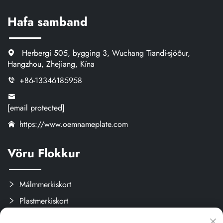
Hafa samband
Herbergi 505, bygging 3, Wuchang Tiandi-sjöður,
Hangzhou, Zhejiang, Kína
+86-13346185958
[email protected]
https://www.oemnameplate.com
Vöru Flokkur
Málmmerkiskort
Plastmerkiskort
Merki og límisvökur