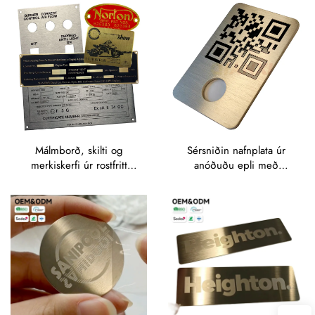
Málmborð, skilti og
Sérsniðin nafnplata úr
merkiskerfi úr rostfritt
anóðuðu epli með
steéli (SS), merkiskerfi úr
einstökum QR-kóða fyrir
rostfritt steéli, skilti með
búnað
merki, nafnplötur úr epli