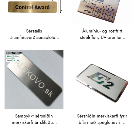
Sérsælis
Álumíníu- og rostfritt
álumíníuverðlaunaplötu -
steélrífun, UV-prentun,
sérsælis
sílísíðuprentun,
álumíníumerkiskerfi á
ofanvarpsprentun,
samþykktum (OEM),
metallmerkiskerfi og
sérsælis álumíníutaggar
taggar, hækkuð
metallmerkisplötu
Samþykkt sérsniðin
Sérsniðin merkiskerfi fyrir
merkiskerfi úr slífuðum
bíla með spegluneyti úr
rostfritt steéli/epli með
epli og rostfritt steéli
nákvæmri ljasergravingu