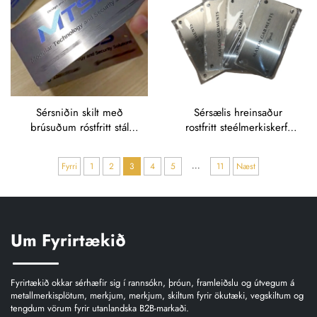
Sérsniðin skilt með
Sérsælis hreinsaður
brúsuðum róstfritt stál
rostfritt steélmerkiskerfi
með OEM merki og texta
með skrifaðu merkisnafni,
fyrir módulegra tækni og
framleitt á samþykktum
...
Fyrri
1
2
3
4
5
11
Næst
öryggislausnir
(OEM) fyrir klæði og
móðurfyrirtæki
Um Fyrirtækið
Fyrirtækið okkar sérhæfir sig í rannsókn, þróun, framleiðslu og útvegum á
metallmerkisplötum, merkjum, merkjum, skiltum fyrir ökutæki, vegskiltum og
tengdum vörum fyrir utanlandska B2B-markaði.