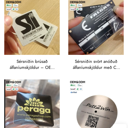
iðnaðartæki
pöntunir
Sérsniðin brúsað
Sérsniðin svört anóðuð
álfaníumskjöldur – OEM
álfaníumskjöldur með CE-
merki og texti rífaður fyrir
merki frá OEM og
iðnaðarutstyrð
fyllanlegum
viðmiðunarsvæðum fyrir
skemmtiforrit