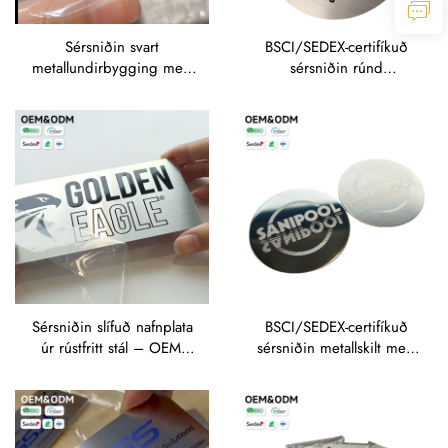
BSCI/SEDEX-certifíkuð
Sérsniðin svart
sérsniðin rúnd
metallundirbygging með
metallnafnplata – slífuð
glærunarhringlaga skjöldi
rústfritt stál með fullri
– OEM prentaður
sérsniðinni þjónustu fyrir
merkjaskýrslu og
OEM/ODM
tengiliðar fyrir
merkjastarfsemi
Sérsniðin slífuð nafnplata
BSCI/SEDEX-certifíkuð
úr rústfritt stál – OEM-
sérsniðin metallskilt með
merki og texti fyrir
brúsuðum
iðnaðarvélbúnað
álúminíum/rostfritt stál
með nákvæmri
djúpgravingu