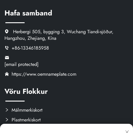
Hafa samband
Herbergi 505, bygging 3, Wuchang Tiandi-sjöður,
Hangzhou, Zhejiang, Kína
+86-13346185958
[email protected]
https://www.oemnameplate.com
Vöru Flokkur
Málmmerkiskort
Plastmerkiskort
Merki og límisvökur