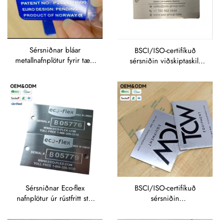
Sérsniðnar bláar
BSCI/ISO-certifíkuð
metallnafnplötur fyrir tæki
sérsniðin viðskiptaskilt
– merki með vegna
fyrir massamerkun,
uppfinningarskyldu og
tengiliðarupplýsingar fyrir
CE-merkingu fyrir
alþjóðlega framleiðendur
sjóvarahugbúnað
á tæknibúnaði
Sérsniðnar Eco-flex
BSCI/ISO-certifíkuð
nafnplötur úr rústfritt stál
sérsniðin
– raðnúmer og tengiliðir
skjöldurverksmiðja beint
fyrir kanadíska
frá framleiðanda fyrir stór