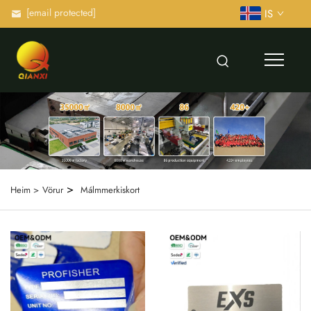
[email protected]
IS
>
Heim >
Vörur
Málmmerkiskort