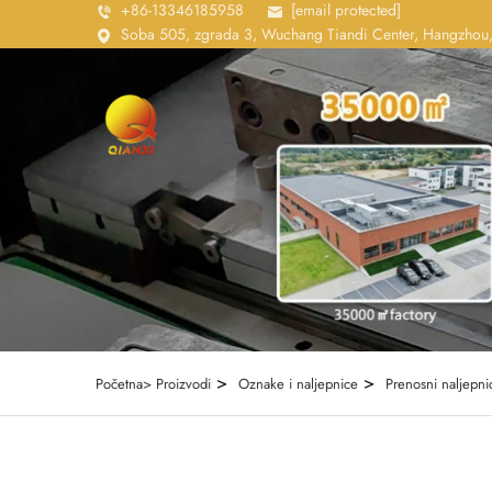
+86-13346185958
[email protected]
Soba 505, zgrada 3, Wuchang Tiandi Center, Hangzhou,
>
>
Početna>
Proizvodi
Oznake i naljepnice
Prenosni naljepni