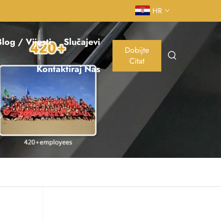
HR
log / Vijesti
Slučajevi
Dobijte
Citat
Kontaktiraj Nas