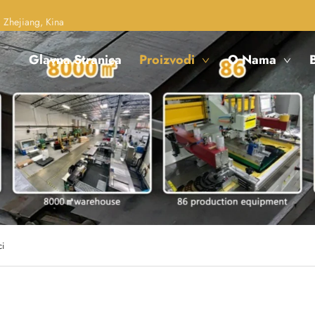
 Zhejiang, Kina
Glavna Stranica
Proizvodi
O Nama
B
ci