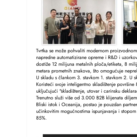
Tvrtka se može pohvaliti modernom proizvodn
napredne automatizirane opreme i R&D i uzorkov
dostiže 12 milijuna metalnih ploča/etiketa, 8 mil
metara prometnih znakova, što omogućuje neprek
U skladu s člankom 3. stavkom 1. stavkom 2. U s
Koristeći svoje inteligentno skladištenje površine
uključujući "skladištenje, utovar i carinsku dekl
Trenutno služi više od 3.000 B2B klijenata diljem
Bliski istok i Oceanija, postao je pouzdan partne
učinkovitim mogućnostima ispunjavanja i stopom
85%.