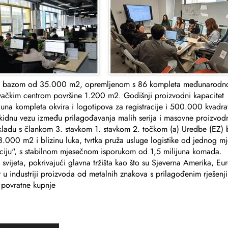
om bazom od 35.000 m2, opremljenom s 86 kompleta međunarodn
ačkim centrom površine 1.200 m2. Godišnji proizvodni kapacitet
ijuna kompleta okvira i logotipova za registracije i 500.000 kvadra
idnu vezu između prilagođavanja malih serija i masovne proizvodn
kladu s člankom 3. stavkom 1. stavkom 2. točkom (a) Uredbe (EZ) 
 8.000 m2 i blizinu luka, tvrtka pruža usluge logistike od jednog mj
araciju", s stabilnom mjesečnom isporukom od 1,5 milijuna komada.
 svijeta, pokrivajući glavna tržišta kao što su Sjeverna Amerika, Eu
r u industriji proizvoda od metalnih znakova s prilagođenim rješenj
 povratne kupnje