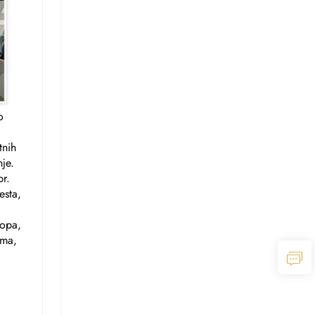
o
tnih
je.
br.
esta,
ropa,
ima,