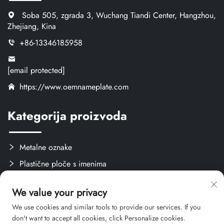
Soba 505, zgrada 3, Wuchang Tiandi Center, Hangzhou,
Zhejiang, Kina
+86-13346185958
[email protected]
https://www.oemnameplate.com
Kategorija proizvoda
Metalne oznake
Plastične ploče s imenima
Oznake i naljepnice
We value your privacy
Stvari za obuku
We use cookies and similar tools to provide our services. If you
don't want to accept all cookies, click Personalize cookies.