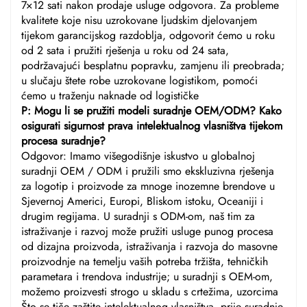
7×12 sati nakon prodaje usluge odgovora. Za probleme
kvalitete koje nisu uzrokovane ljudskim djelovanjem
tijekom garancijskog razdoblja, odgovorit ćemo u roku
od 2 sata i pružiti rješenja u roku od 24 sata,
podržavajući besplatnu popravku, zamjenu ili preobrada;
u slučaju štete robe uzrokovane logistikom, pomoći
ćemo u traženju naknade od logističke
P: Mogu li se pružiti modeli suradnje OEM/ODM? Kako
osigurati sigurnost prava intelektualnog vlasništva tijekom
procesa suradnje?
Odgovor: Imamo višegodišnje iskustvo u globalnoj
suradnji OEM / ODM i pružili smo ekskluzivna rješenja
za logotip i proizvode za mnoge inozemne brendove u
Sjevernoj Americi, Europi, Bliskom istoku, Oceaniji i
drugim regijama. U suradnji s ODM-om, naš tim za
istraživanje i razvoj može pružiti usluge punog procesa
od dizajna proizvoda, istraživanja i razvoja do masovne
proizvodnje na temelju vaših potreba tržišta, tehničkih
parametara i trendova industrije; u suradnji s OEM-om,
možemo proizvesti strogo u skladu s crtežima, uzorcima
Što se tiče zaštite intelektualnog vlasništva, prije suradnje