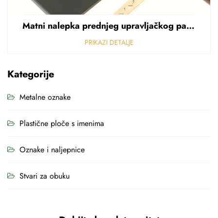
Matni nalepka prednjeg upravljačkog panela Perforirani nalepka od polikarbonata od PVC-a debljine 0,25 mm
PRIKAZI DETALJE
Kategorije
Metalne oznake
Plastične ploče s imenima
Oznake i naljepnice
Stvari za obuku