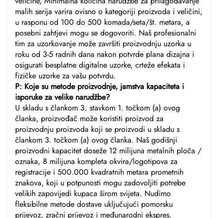
veličine, Minimalna količina narudžbe za prilagođavanje
malih serija varira ovisno o kategoriji proizvoda i veličini,
u rasponu od 100 do 500 komada/seta/št. metara, a
posebni zahtjevi mogu se dogovoriti. Naš profesionalni
tim za uzorkovanje može završiti proizvodnju uzorka u
roku od 3-5 radnih dana nakon potvrde plana dizajna i
osigurati besplatne digitalne uzorke, crteže efekata i
fizičke uzorke za vašu potvrdu.
P: Koje su metode proizvodnje, jamstva kapaciteta i
isporuke za velike narudžbe?
U skladu s člankom 3. stavkom 1. točkom (a) ovog
članka, proizvođač može koristiti proizvod za
proizvodnju proizvoda koji se proizvodi u skladu s
člankom 3. točkom (a) ovog članka. Naš godišnji
proizvodni kapacitet doseže 12 milijuna metalnih ploča /
oznaka, 8 milijuna kompleta okvira/logotipova za
registracije i 500.000 kvadratnih metara prometnih
znakova, koji u potpunosti mogu zadovoljiti potrebe
velikih zapovijedi kupaca širom svijeta. Nudimo
fleksibilne metode dostave uključujući pomorsku
prijevoz, zračni prijevoz i međunarodni ekspres.