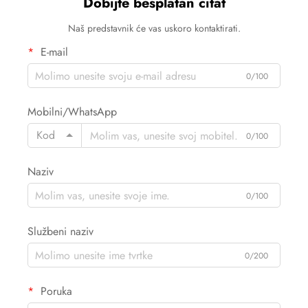
Dobijte besplatan citat
Naš predstavnik će vas uskoro kontaktirati.
E-mail
0/100
Mobilni/WhatsApp
Kod
0/100
Naziv
0/100
Službeni naziv
0/200
Poruka