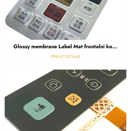
Glossy membrane Label Mat frontalni kontrolni panel Sticker Refuziran polikarbonat Grafički preklapanje
PRIKAZI DETALJE