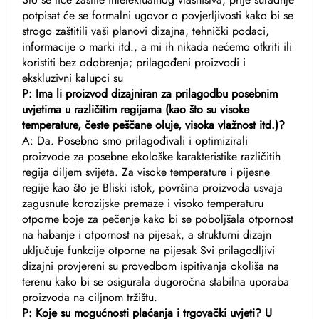
potpisat će se formalni ugovor o povjerljivosti kako bi se
strogo zaštitili vaši planovi dizajna, tehnički podaci,
informacije o marki itd., a mi ih nikada nećemo otkriti ili
koristiti bez odobrenja; prilagođeni proizvodi i
ekskluzivni kalupci su
P: Ima li proizvod dizajniran za prilagodbu posebnim
uvjetima u različitim regijama (kao što su visoke
temperature, česte peščane oluje, visoka vlažnost itd.)?
A: Da. Posebno smo prilagođivali i optimizirali
proizvode za posebne ekološke karakteristike različitih
regija diljem svijeta. Za visoke temperature i pijesne
regije kao što je Bliski istok, površina proizvoda usvaja
zagusnute korozijske premaze i visoko temperaturu
otporne boje za pečenje kako bi se poboljšala otpornost
na habanje i otpornost na pijesak, a strukturni dizajn
uključuje funkcije otporne na pijesak Svi prilagodljivi
dizajni provjereni su provedbom ispitivanja okoliša na
terenu kako bi se osigurala dugoročna stabilna uporaba
proizvoda na ciljnom tržištu.
P: Koje su mogućnosti plaćanja i trgovački uvjeti? U