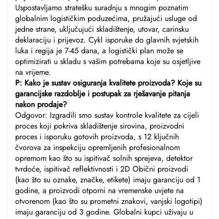
Uspostavljamo stratešku suradnju s mnogim poznatim
globalnim logističkim poduzećima, pružajući usluge od
jedne strane, uključujući skladištenje, utovar, carinsku
deklaraciju i prijevoz. Cykl isporuke do glavnih svjetskih
luka i regija je 7-45 dana, a logistički plan može se
optimizirati u skladu s vašim potrebama koje su osjetljive
na vrijeme.
P: Kako je sustav osiguranja kvalitete proizvoda? Koje su
garancijske razdoblje i postupak za rješavanje pitanja
nakon prodaje?
Odgovor: Izgradili smo sustav kontrole kvalitete za cijeli
proces koji pokriva skladištenje sirovina, proizvodni
proces i isporuku gotovih proizvoda, s 12 ključnih
čvorova za inspekciju opremljenih profesionalnom
opremom kao što su ispitivač solnih sprejeva, detektor
tvrdoće, ispitivač reflektivnosti i 2D Obični proizvodi
(kao što su oznake, značke, etikete) imaju garanciju od 1
godine, a proizvodi otporni na vremenske uvjete na
otvorenom (kao što su prometni znakovi, vanjski logotipi)
imaju garanciju od 3 godine. Globalni kupci uživaju u