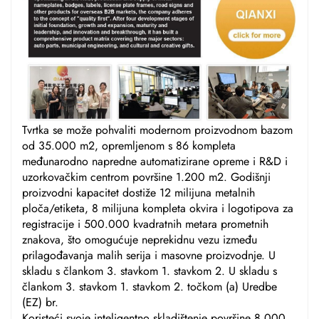
Tvrtka se može pohvaliti modernom proizvodnom bazom
od 35.000 m2, opremljenom s 86 kompleta
međunarodno napredne automatizirane opreme i R&D i
uzorkovačkim centrom površine 1.200 m2. Godišnji
proizvodni kapacitet dostiže 12 milijuna metalnih
ploča/etiketa, 8 milijuna kompleta okvira i logotipova za
registracije i 500.000 kvadratnih metara prometnih
znakova, što omogućuje neprekidnu vezu između
prilagođavanja malih serija i masovne proizvodnje. U
skladu s člankom 3. stavkom 1. stavkom 2. U skladu s
člankom 3. stavkom 1. stavkom 2. točkom (a) Uredbe
(EZ) br.
Koristeći svoje inteligentno skladištenje površine 8.000