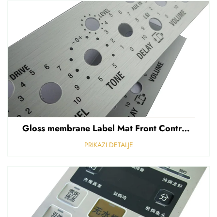
Gloss membrane Label Mat Front Control Panel Sticker Refuziran polikarbonat Grafički prekriven
PRIKAZI DETALJE