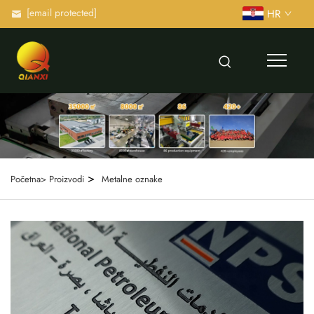
[email protected]
HR
>
Početna>
Proizvodi
Metalne oznake