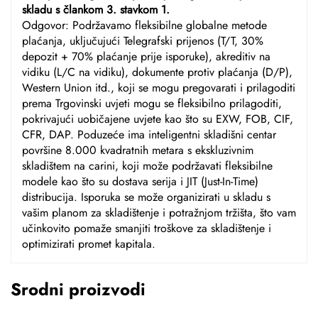
skladu s člankom 3. stavkom 1.
Odgovor: Podržavamo fleksibilne globalne metode
plaćanja, uključujući Telegrafski prijenos (T/T, 30%
depozit + 70% plaćanje prije isporuke), akreditiv na
vidiku (L/C na vidiku), dokumente protiv plaćanja (D/P),
Western Union itd., koji se mogu pregovarati i prilagoditi
prema Trgovinski uvjeti mogu se fleksibilno prilagoditi,
pokrivajući uobičajene uvjete kao što su EXW, FOB, CIF,
CFR, DAP. Poduzeće ima inteligentni skladišni centar
površine 8.000 kvadratnih metara s ekskluzivnim
skladištem na carini, koji može podržavati fleksibilne
modele kao što su dostava serija i JIT (Just-In-Time)
distribucija. Isporuka se može organizirati u skladu s
vašim planom za skladištenje i potražnjom tržišta, što vam
učinkovito pomaže smanjiti troškove za skladištenje i
optimizirati promet kapitala.
Srodni proizvodi