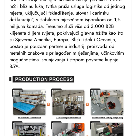
m2 i blizinu luka, tvrtka pruža usluge logistike od jednog
mjesta, uključujući "skladištenje, utovar i carinsku
deklaraciju", s stabilnom mjesečnom isporukom od 1,5
milijuna komada. Trenutno služi više od 3.000 B2B
klijenata diljem svijeta, pokrivajući glavna tržišta kao što
su Sjeverna Amerika, Europa, Bliski istok i Oceanija,
postao je pouzdan partner u industriji proizvoda od
metalnih znakova s prilagođenim rješenjima, učinkovitim
mogućnostima ispunjavanja i stopom povratne kupnje
85%.