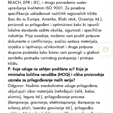
REACH, EPR i IEC, i strogo provedemo sustav
upravljanja kvalitetom ISO 9001. Za posebne
specifikacije usklađenosti različitih regionalnih tržišta
(kao što su Europa, Amerika, Bliski istok, Oceanija itd.),
proizvodi su prilagođeni i optimizirani kako bi ispunili
lokalne standarde zaštite okoliša, sigurnosti i specifične
industrije. Prije suradnje, možemo vam pružiti potpune
dokumente o certificiranju, analizu sastava materijala,
izvješća o ispitivanju učinkovitosti i druge potpune
skupove podataka kako bismo vam pomogli u glatkom
završetku postupka carinskog postupanja i pristupa
tržištu.
P: Koje usluge na zahtjev podržane su? Koja je
minimalna količina narudžbe (MOQ) i ciklus proizvodnje
uzoraka za prilagođavanje malih serija?
Odgovor: Nudimo sveobuhvatne usluge prilagođene,
uključujući izbor materijala (nehrđajući čelik, bakar,
aluminij, legura itd.), prilagođavanje procesa
(štampiranje, graviranje, elektrotapiranje, štampanje na
svilenoj ploči, lasersko graviranje itd.), prilagodbu