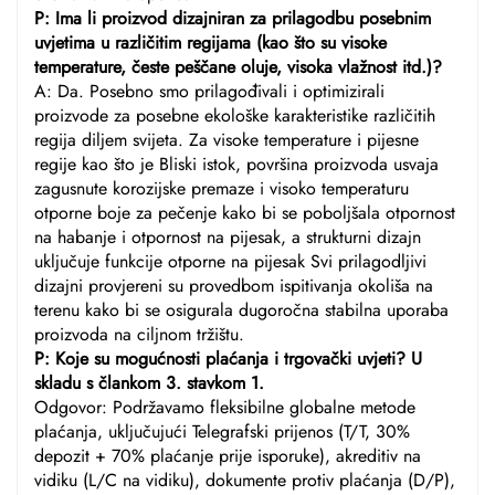
P: Ima li proizvod dizajniran za prilagodbu posebnim
uvjetima u različitim regijama (kao što su visoke
temperature, česte peščane oluje, visoka vlažnost itd.)?
A: Da. Posebno smo prilagođivali i optimizirali
proizvode za posebne ekološke karakteristike različitih
regija diljem svijeta. Za visoke temperature i pijesne
regije kao što je Bliski istok, površina proizvoda usvaja
zagusnute korozijske premaze i visoko temperaturu
otporne boje za pečenje kako bi se poboljšala otpornost
na habanje i otpornost na pijesak, a strukturni dizajn
uključuje funkcije otporne na pijesak Svi prilagodljivi
dizajni provjereni su provedbom ispitivanja okoliša na
terenu kako bi se osigurala dugoročna stabilna uporaba
proizvoda na ciljnom tržištu.
P: Koje su mogućnosti plaćanja i trgovački uvjeti? U
skladu s člankom 3. stavkom 1.
Odgovor: Podržavamo fleksibilne globalne metode
plaćanja, uključujući Telegrafski prijenos (T/T, 30%
depozit + 70% plaćanje prije isporuke), akreditiv na
vidiku (L/C na vidiku), dokumente protiv plaćanja (D/P),