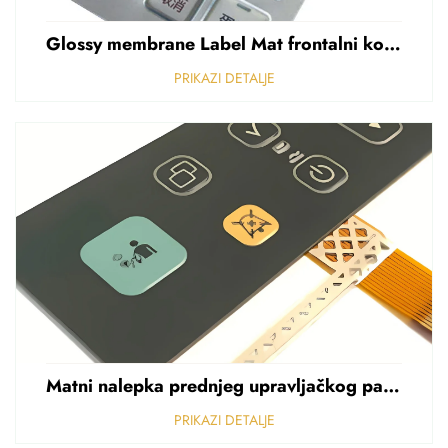
Glossy membrane Label Mat frontalni kontrolni panel Sticker Refuziran polikarbonat Grafički preklapanje
PRIKAZI DETALJE
Matni nalepka prednjeg upravljačkog panela Perforirani nalepka od polikarbonata od PVC-a debljine 0,25 mm
PRIKAZI DETALJE