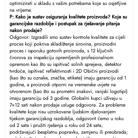
optimizirati u skladu s vašim potrebama koje su osjetljive
na vrijeme.
P: Kako je sustav osiguranja kvalitete proizvoda? Koje su
garancijske razdoblje i postupak za rješavanje pitanja
nakon prodaje?
Odgovor: Izgradili smo sustav kontrole kvalitete za cijeli
proces koji pokriva skladištenje sirovina, proizvodni
proces i isporuku gotovih proizvoda, s 12 ključnih
čvorova za inspekciju opremljenih profesionalnom
opremom kao što su ispitivač solnih sprejeva, detektor
tvrdoće, ispitivač reflektivnosti i 2D Obični proizvodi
(kao što su oznake, značke, etikete) imaju garanciju od 1
godine, a proizvodi otporni na vremenske uvjete na
otvorenom (kao što su prometni znakovi, vanjski logotipi)
imaju garanciju od 3 godine. Globalni kupci uživaju u
7×12 sati nakon prodaje usluge odgovora. Za probleme
kvalitete koje nisu uzrokovane ljudskim djelovanjem
tijekom garancijskog razdoblja, odgovorit ćemo u roku
od 2 sata i pružiti rješenja u roku od 24 sata,
podržavajući besplatnu popravku, zamjenu ili preobrada;