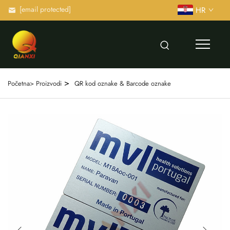
[email protected]
HR
>
Početna>
Proizvodi
QR kod oznake & Barcode oznake