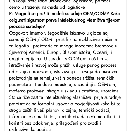
u slučaju štete robe uzrokovane logistikom, pomoći
ćemo u traženju naknade od logističke
P: Mogu li se pružiti modeli suradnje OEM/ODM? Kako
osigurati sigurnost prava intelektualnog vlasništva tijekom
procesa suradnje?
Odgovor: Imamo višegodišnje iskustvo u globalnoj
suradnji OEM / ODM i pružili smo ekskluzivna rješenja
za logotip i proizvode za mnoge inozemne brendove u
Sjevernoj Americi, Europi, Bliskom istoku, Oceaniji i
drugim regijama. U suradnji s ODM-om, naš tim za
istraživanje i razvoj može pružiti usluge punog procesa
od dizajna proizvoda, istraživanja i razvoja do masovne
proizvodnje na temelju vaših potreba tržišta, tehničkih
parametara i trendova industrije; u suradnji s OEM-om,
možemo proizvesti strogo u skladu s crtežima, uzorcima
Što se tiče zaštite intelektualnog vlasništva, prije suradnje
potpisat će se formalni ugovor o povjerljivosti kako bi se
strogo zaštitili vaši planovi dizajna, tehnički podaci,
informacije o marki itd., a mi ih nikada nećemo otkriti ili
koristiti bez odobrenja; prilagođeni proizvodi i
ekskluzivni kalupci su