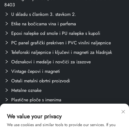
8403
U skladu s člankom 3. stavkom 2.
Etike na bočicama vina i parfema
Epoxi nalepke od smole i PU nalepke s kupoli
PC panel grafički prekriven i PVC vinilni naljepnice
Telefonski naljepnice i ključevi i magneti za hladnjak
Odznakovi i medalje i novčići za izazove
Vintage čepovi i magneti
Ostali metalni obrtni proizvodi
Metalne oznake
Plastične ploče s imenima
Oznake i naljepnice
We value your privacy
Stvari za obuku
We use cookies and similar tools to provide our services. If you