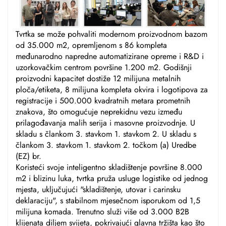
Tvrtka se može pohvaliti modernom proizvodnom bazom
od 35.000 m2, opremljenom s 86 kompleta
međunarodno napredne automatizirane opreme i R&D i
uzorkovačkim centrom površine 1.200 m2. Godišnji
proizvodni kapacitet dostiže 12 milijuna metalnih
ploča/etiketa, 8 milijuna kompleta okvira i logotipova za
registracije i 500.000 kvadratnih metara prometnih
znakova, što omogućuje neprekidnu vezu između
prilagođavanja malih serija i masovne proizvodnje. U
skladu s člankom 3. stavkom 1. stavkom 2. U skladu s
člankom 3. stavkom 1. stavkom 2. točkom (a) Uredbe
(EZ) br.
Koristeći svoje inteligentno skladištenje površine 8.000
m2 i blizinu luka, tvrtka pruža usluge logistike od jednog
mjesta, uključujući "skladištenje, utovar i carinsku
deklaraciju", s stabilnom mjesečnom isporukom od 1,5
milijuna komada. Trenutno služi više od 3.000 B2B
klijenata diljem svijeta, pokrivajući glavna tržišta kao što