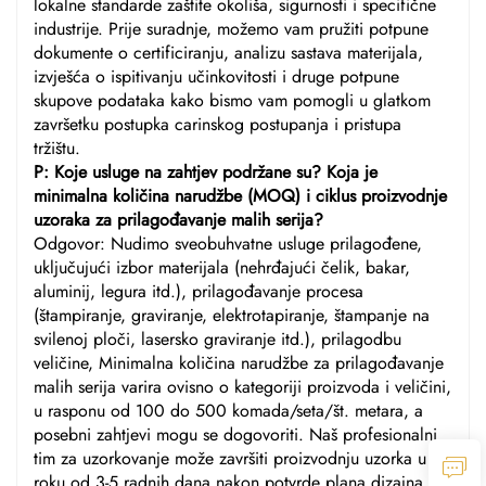
lokalne standarde zaštite okoliša, sigurnosti i specifične
industrije. Prije suradnje, možemo vam pružiti potpune
dokumente o certificiranju, analizu sastava materijala,
izvješća o ispitivanju učinkovitosti i druge potpune
skupove podataka kako bismo vam pomogli u glatkom
završetku postupka carinskog postupanja i pristupa
tržištu.
P: Koje usluge na zahtjev podržane su? Koja je
minimalna količina narudžbe (MOQ) i ciklus proizvodnje
uzoraka za prilagođavanje malih serija?
Odgovor: Nudimo sveobuhvatne usluge prilagođene,
uključujući izbor materijala (nehrđajući čelik, bakar,
aluminij, legura itd.), prilagođavanje procesa
(štampiranje, graviranje, elektrotapiranje, štampanje na
svilenoj ploči, lasersko graviranje itd.), prilagodbu
veličine, Minimalna količina narudžbe za prilagođavanje
malih serija varira ovisno o kategoriji proizvoda i veličini,
u rasponu od 100 do 500 komada/seta/št. metara, a
posebni zahtjevi mogu se dogovoriti. Naš profesionalni
tim za uzorkovanje može završiti proizvodnju uzorka u
roku od 3-5 radnih dana nakon potvrde plana dizajna i