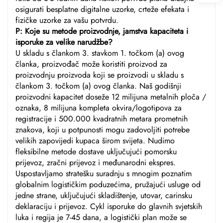
osigurati besplatne digitalne uzorke, crteže efekata i
fizičke uzorke za vašu potvrdu.
P: Koje su metode proizvodnje, jamstva kapaciteta i
isporuke za velike narudžbe?
U skladu s člankom 3. stavkom 1. točkom (a) ovog
članka, proizvođač može koristiti proizvod za
proizvodnju proizvoda koji se proizvodi u skladu s
člankom 3. točkom (a) ovog članka. Naš godišnji
proizvodni kapacitet doseže 12 milijuna metalnih ploča /
oznaka, 8 milijuna kompleta okvira/logotipova za
registracije i 500.000 kvadratnih metara prometnih
znakova, koji u potpunosti mogu zadovoljiti potrebe
velikih zapovijedi kupaca širom svijeta. Nudimo
fleksibilne metode dostave uključujući pomorsku
prijevoz, zračni prijevoz i međunarodni ekspres.
Uspostavljamo stratešku suradnju s mnogim poznatim
globalnim logističkim poduzećima, pružajući usluge od
jedne strane, uključujući skladištenje, utovar, carinsku
deklaraciju i prijevoz. Cykl isporuke do glavnih svjetskih
luka i regija je 7-45 dana, a logistički plan može se