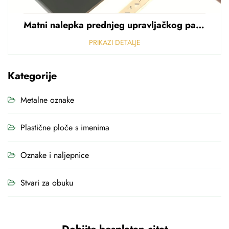
Matni nalepka prednjeg upravljačkog panela Perforirani nalepka od polikarbonata od PVC-a debljine 0,25 mm
PRIKAZI DETALJE
Kategorije
Metalne oznake
Plastične ploče s imenima
Oznake i naljepnice
Stvari za obuku