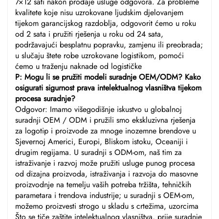
7×12 sati nakon prodaje usluge odgovora. Za probleme
kvalitete koje nisu uzrokovane ljudskim djelovanjem
tijekom garancijskog razdoblja, odgovorit ćemo u roku
od 2 sata i pružiti rješenja u roku od 24 sata,
podržavajući besplatnu popravku, zamjenu ili preobrada;
u slučaju štete robe uzrokovane logistikom, pomoći
ćemo u traženju naknade od logističke
P: Mogu li se pružiti modeli suradnje OEM/ODM? Kako
osigurati sigurnost prava intelektualnog vlasništva tijekom
procesa suradnje?
Odgovor: Imamo višegodišnje iskustvo u globalnoj
suradnji OEM / ODM i pružili smo ekskluzivna rješenja
za logotip i proizvode za mnoge inozemne brendove u
Sjevernoj Americi, Europi, Bliskom istoku, Oceaniji i
drugim regijama. U suradnji s ODM-om, naš tim za
istraživanje i razvoj može pružiti usluge punog procesa
od dizajna proizvoda, istraživanja i razvoja do masovne
proizvodnje na temelju vaših potreba tržišta, tehničkih
parametara i trendova industrije; u suradnji s OEM-om,
možemo proizvesti strogo u skladu s crtežima, uzorcima
Što se tiče zaštite intelektualnog vlasništva, prije suradnje