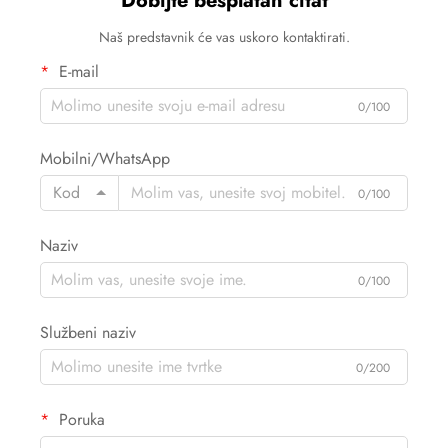
Dobijte besplatan citat
Naš predstavnik će vas uskoro kontaktirati.
E-mail
0/100
Mobilni/WhatsApp
Kod
0/100
Naziv
0/100
Službeni naziv
0/200
Poruka