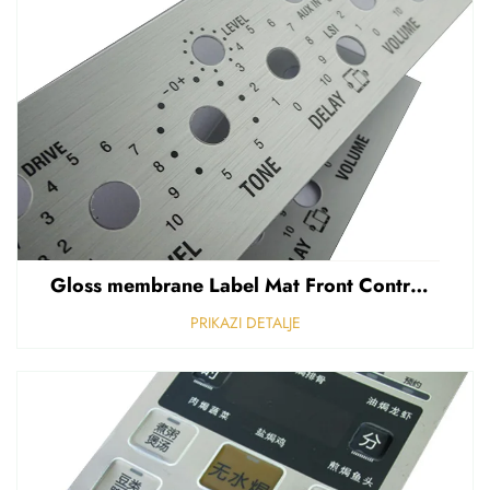
Gloss membrane Label Mat Front Control Panel Sticker Refuziran polikarbonat Grafički prekriven
PRIKAZI DETALJE