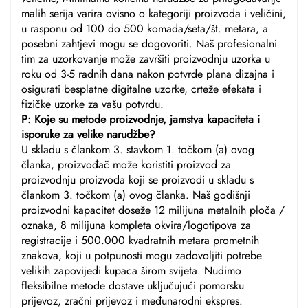
malih serija varira ovisno o kategoriji proizvoda i veličini,
u rasponu od 100 do 500 komada/seta/št. metara, a
posebni zahtjevi mogu se dogovoriti. Naš profesionalni
tim za uzorkovanje može završiti proizvodnju uzorka u
roku od 3-5 radnih dana nakon potvrde plana dizajna i
osigurati besplatne digitalne uzorke, crteže efekata i
fizičke uzorke za vašu potvrdu.
P: Koje su metode proizvodnje, jamstva kapaciteta i
isporuke za velike narudžbe?
U skladu s člankom 3. stavkom 1. točkom (a) ovog
članka, proizvođač može koristiti proizvod za
proizvodnju proizvoda koji se proizvodi u skladu s
člankom 3. točkom (a) ovog članka. Naš godišnji
proizvodni kapacitet doseže 12 milijuna metalnih ploča /
oznaka, 8 milijuna kompleta okvira/logotipova za
registracije i 500.000 kvadratnih metara prometnih
znakova, koji u potpunosti mogu zadovoljiti potrebe
velikih zapovijedi kupaca širom svijeta. Nudimo
fleksibilne metode dostave uključujući pomorsku
prijevoz, zračni prijevoz i međunarodni ekspres.