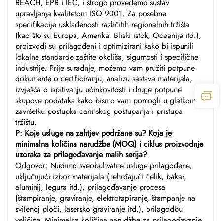
REACH, EPR i IEC, i strogo provedemo sustav
upravljanja kvalitetom ISO 9001. Za posebne
specifikacije usklađenosti različitih regionalnih tržišta
(kao što su Europa, Amerika, Bliski istok, Oceanija itd.),
proizvodi su prilagođeni i optimizirani kako bi ispunili
lokalne standarde zaštite okoliša, sigurnosti i specifične
industrije. Prije suradnje, možemo vam pružiti potpune
dokumente o certificiranju, analizu sastava materijala,
izvješća o ispitivanju učinkovitosti i druge potpune
skupove podataka kako bismo vam pomogli u glatkom
završetku postupka carinskog postupanja i pristupa
tržištu.
P: Koje usluge na zahtjev podržane su? Koja je
minimalna količina narudžbe (MOQ) i ciklus proizvodnje
uzoraka za prilagođavanje malih serija?
Odgovor: Nudimo sveobuhvatne usluge prilagođene,
uključujući izbor materijala (nehrđajući čelik, bakar,
aluminij, legura itd.), prilagođavanje procesa
(štampiranje, graviranje, elektrotapiranje, štampanje na
svilenoj ploči, lasersko graviranje itd.), prilagodbu
veličine, Minimalna količina narudžbe za prilagođavanje