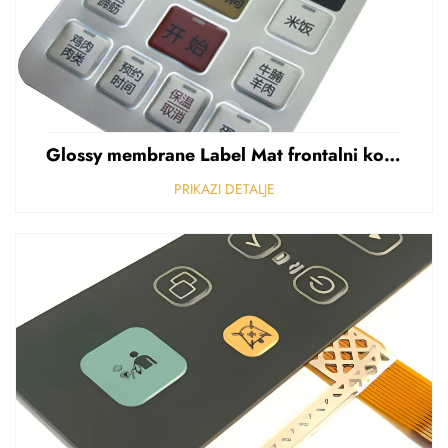
Glossy membrane Label Mat frontalni kontrolni panel Sticker Refuziran polikarbonat Grafički preklapanje
PRIKAZI DETALJE