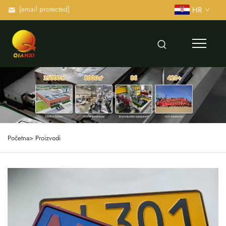
[email protected]
HR
Početna>
Proizvodi