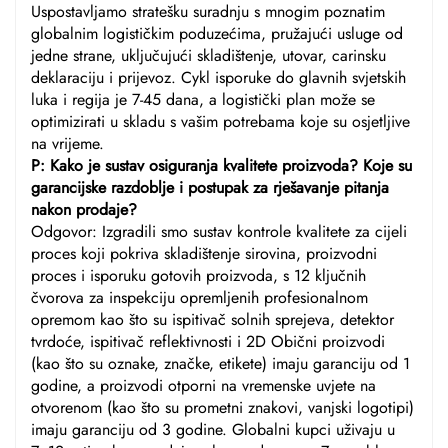
Uspostavljamo stratešku suradnju s mnogim poznatim
globalnim logističkim poduzećima, pružajući usluge od
jedne strane, uključujući skladištenje, utovar, carinsku
deklaraciju i prijevoz. Cykl isporuke do glavnih svjetskih
luka i regija je 7-45 dana, a logistički plan može se
optimizirati u skladu s vašim potrebama koje su osjetljive
na vrijeme.
P: Kako je sustav osiguranja kvalitete proizvoda? Koje su
garancijske razdoblje i postupak za rješavanje pitanja
nakon prodaje?
Odgovor: Izgradili smo sustav kontrole kvalitete za cijeli
proces koji pokriva skladištenje sirovina, proizvodni
proces i isporuku gotovih proizvoda, s 12 ključnih
čvorova za inspekciju opremljenih profesionalnom
opremom kao što su ispitivač solnih sprejeva, detektor
tvrdoće, ispitivač reflektivnosti i 2D Obični proizvodi
(kao što su oznake, značke, etikete) imaju garanciju od 1
godine, a proizvodi otporni na vremenske uvjete na
otvorenom (kao što su prometni znakovi, vanjski logotipi)
imaju garanciju od 3 godine. Globalni kupci uživaju u