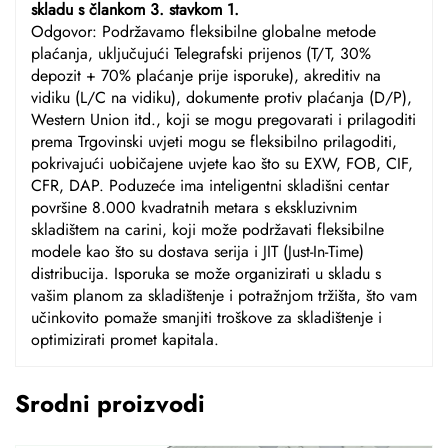
skladu s člankom 3. stavkom 1.
Odgovor: Podržavamo fleksibilne globalne metode
plaćanja, uključujući Telegrafski prijenos (T/T, 30%
depozit + 70% plaćanje prije isporuke), akreditiv na
vidiku (L/C na vidiku), dokumente protiv plaćanja (D/P),
Western Union itd., koji se mogu pregovarati i prilagoditi
prema Trgovinski uvjeti mogu se fleksibilno prilagoditi,
pokrivajući uobičajene uvjete kao što su EXW, FOB, CIF,
CFR, DAP. Poduzeće ima inteligentni skladišni centar
površine 8.000 kvadratnih metara s ekskluzivnim
skladištem na carini, koji može podržavati fleksibilne
modele kao što su dostava serija i JIT (Just-In-Time)
distribucija. Isporuka se može organizirati u skladu s
vašim planom za skladištenje i potražnjom tržišta, što vam
učinkovito pomaže smanjiti troškove za skladištenje i
optimizirati promet kapitala.
Srodni proizvodi