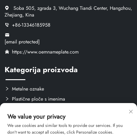
Soba 505, zgrada 3, Wuchang Tiandi Center, Hangzhou,
Zhejiang, Kina
+86-13346185958
[email protected]
https://www.oemnameplate.com
Kategorija proizvoda
Metalne oznake
Plastične ploče s imenima
Oznake i naljepnice
We value your privacy
Stvari za obuku
We use cookies and similar tools to provide our services. If you
don't want to accept all cookies, click Personalize cookies.