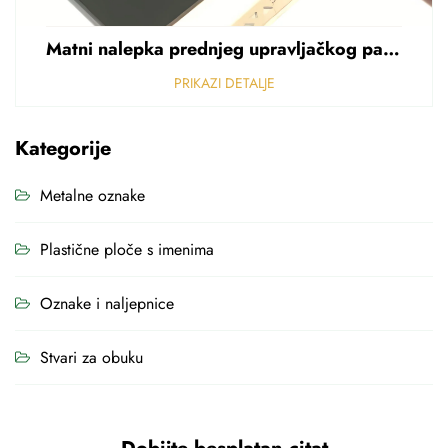
Matni nalepka prednjeg upravljačkog panela Perforirani nalepka od polikarbonata od PVC-a debljine 0,25 mm
PRIKAZI DETALJE
Kategorije
Metalne oznake
Plastične ploče s imenima
Oznake i naljepnice
Stvari za obuku