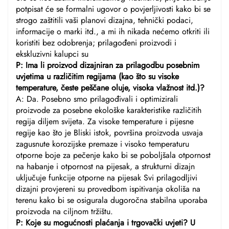
potpisat će se formalni ugovor o povjerljivosti kako bi se
strogo zaštitili vaši planovi dizajna, tehnički podaci,
informacije o marki itd., a mi ih nikada nećemo otkriti ili
koristiti bez odobrenja; prilagođeni proizvodi i
ekskluzivni kalupci su
P: Ima li proizvod dizajniran za prilagodbu posebnim
uvjetima u različitim regijama (kao što su visoke
temperature, česte peščane oluje, visoka vlažnost itd.)?
A: Da. Posebno smo prilagođivali i optimizirali
proizvode za posebne ekološke karakteristike različitih
regija diljem svijeta. Za visoke temperature i pijesne
regije kao što je Bliski istok, površina proizvoda usvaja
zagusnute korozijske premaze i visoko temperaturu
otporne boje za pečenje kako bi se poboljšala otpornost
na habanje i otpornost na pijesak, a strukturni dizajn
uključuje funkcije otporne na pijesak Svi prilagodljivi
dizajni provjereni su provedbom ispitivanja okoliša na
terenu kako bi se osigurala dugoročna stabilna uporaba
proizvoda na ciljnom tržištu.
P: Koje su mogućnosti plaćanja i trgovački uvjeti? U