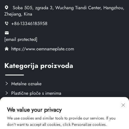
Soba 505, zgrada 3, Wuchang Tiandi Center, Hangzhou,
Zhejiang, Kina
+86-13346185958
[email protected]
https://www.oemnameplate.com
Kategorija proizvoda
Metalne oznake
Plastične ploče s imenima
Oznake i naljepnice
We value your privacy
Stvari za obuku
We use cookies and similar tools to provide our services. If you
don't want to accept all cookies, click Personalize cookies.