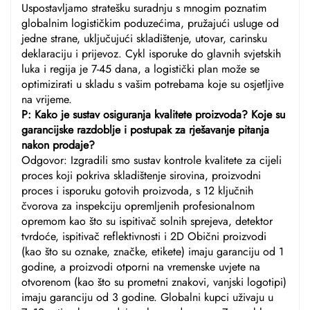
Uspostavljamo stratešku suradnju s mnogim poznatim
globalnim logističkim poduzećima, pružajući usluge od
jedne strane, uključujući skladištenje, utovar, carinsku
deklaraciju i prijevoz. Cykl isporuke do glavnih svjetskih
luka i regija je 7-45 dana, a logistički plan može se
optimizirati u skladu s vašim potrebama koje su osjetljive
na vrijeme.
P: Kako je sustav osiguranja kvalitete proizvoda? Koje su
garancijske razdoblje i postupak za rješavanje pitanja
nakon prodaje?
Odgovor: Izgradili smo sustav kontrole kvalitete za cijeli
proces koji pokriva skladištenje sirovina, proizvodni
proces i isporuku gotovih proizvoda, s 12 ključnih
čvorova za inspekciju opremljenih profesionalnom
opremom kao što su ispitivač solnih sprejeva, detektor
tvrdoće, ispitivač reflektivnosti i 2D Obični proizvodi
(kao što su oznake, značke, etikete) imaju garanciju od 1
godine, a proizvodi otporni na vremenske uvjete na
otvorenom (kao što su prometni znakovi, vanjski logotipi)
imaju garanciju od 3 godine. Globalni kupci uživaju u