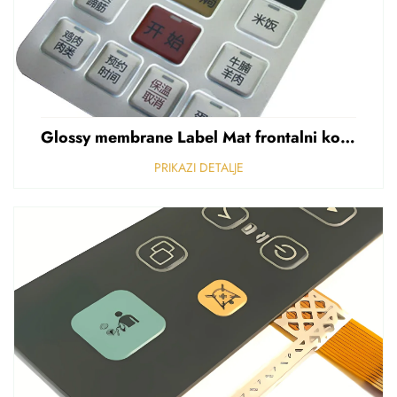
Glossy membrane Label Mat frontalni kontrolni panel Sticker Refuziran polikarbonat Grafički preklapanje
PRIKAZI DETALJE