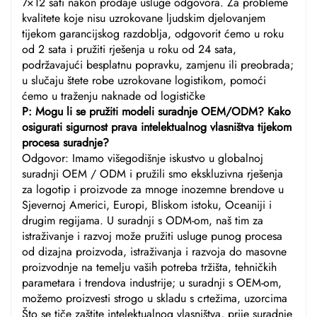
7×12 sati nakon prodaje usluge odgovora. Za probleme
kvalitete koje nisu uzrokovane ljudskim djelovanjem
tijekom garancijskog razdoblja, odgovorit ćemo u roku
od 2 sata i pružiti rješenja u roku od 24 sata,
podržavajući besplatnu popravku, zamjenu ili preobrada;
u slučaju štete robe uzrokovane logistikom, pomoći
ćemo u traženju naknade od logističke
P: Mogu li se pružiti modeli suradnje OEM/ODM? Kako
osigurati sigurnost prava intelektualnog vlasništva tijekom
procesa suradnje?
Odgovor: Imamo višegodišnje iskustvo u globalnoj
suradnji OEM / ODM i pružili smo ekskluzivna rješenja
za logotip i proizvode za mnoge inozemne brendove u
Sjevernoj Americi, Europi, Bliskom istoku, Oceaniji i
drugim regijama. U suradnji s ODM-om, naš tim za
istraživanje i razvoj može pružiti usluge punog procesa
od dizajna proizvoda, istraživanja i razvoja do masovne
proizvodnje na temelju vaših potreba tržišta, tehničkih
parametara i trendova industrije; u suradnji s OEM-om,
možemo proizvesti strogo u skladu s crtežima, uzorcima
Što se tiče zaštite intelektualnog vlasništva, prije suradnje