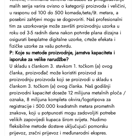
malih serija varira ovisno o kategoriji proizvoda i veličini,
u rasponu od 100 do 500 komada/seta/št. metara, a
posebni zahtjevi mogu se dogovoriti. Naš profesionalni
tim za uzorkovanje može završiti proizvodnju uzorka u
roku od 3-5 radnih dana nakon potvrde plana dizajna i
osigurati besplatne digitalne uzorke, crteže efekata i
fizičke uzorke za vašu potvrdu.
P: Koje su metode proizvodnje, jamstva kapaciteta i
isporuke za velike narudžbe?
U skladu s člankom 3. stavkom 1. točkom (a) ovog
članka, proizvođač može koristiti proizvod za
proizvodnju proizvoda koji se proizvodi u skladu s
člankom 3. točkom (a) ovog članka. Naš godišnji
proizvodni kapacitet doseže 12 milijuna metalnih ploča /
oznaka, 8 milijuna kompleta okvira/logotipova za
registracije i 500.000 kvadratnih metara prometnih
znakova, koji u potpunosti mogu zadovoljiti potrebe
velikih zapovijedi kupaca širom svijeta. Nudimo
fleksibilne metode dostave uključujući pomorsku
prijevoz, zračni prijevoz i međunarodni ekspres.