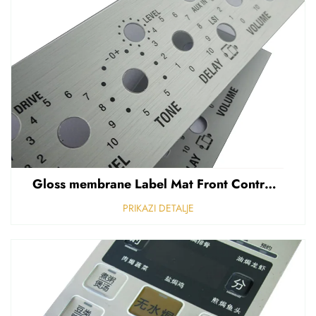
Gloss membrane Label Mat Front Control Panel Sticker Refuziran polikarbonat Grafički prekriven
PRIKAZI DETALJE