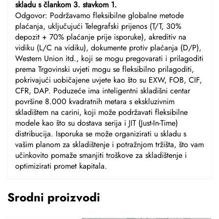
skladu s člankom 3. stavkom 1.
Odgovor: Podržavamo fleksibilne globalne metode
plaćanja, uključujući Telegrafski prijenos (T/T, 30%
depozit + 70% plaćanje prije isporuke), akreditiv na
vidiku (L/C na vidiku), dokumente protiv plaćanja (D/P),
Western Union itd., koji se mogu pregovarati i prilagoditi
prema Trgovinski uvjeti mogu se fleksibilno prilagoditi,
pokrivajući uobičajene uvjete kao što su EXW, FOB, CIF,
CFR, DAP. Poduzeće ima inteligentni skladišni centar
površine 8.000 kvadratnih metara s ekskluzivnim
skladištem na carini, koji može podržavati fleksibilne
modele kao što su dostava serija i JIT (Just-In-Time)
distribucija. Isporuka se može organizirati u skladu s
vašim planom za skladištenje i potražnjom tržišta, što vam
učinkovito pomaže smanjiti troškove za skladištenje i
optimizirati promet kapitala.
Srodni proizvodi