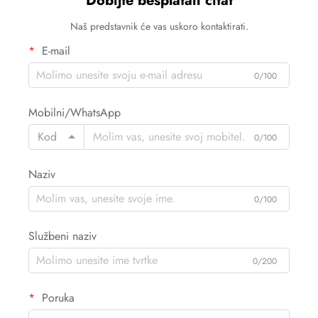
Dobijte besplatan citat
Naš predstavnik će vas uskoro kontaktirati.
E-mail
0/100
Mobilni/WhatsApp
Kod
0/100
Naziv
0/100
Službeni naziv
0/200
Poruka