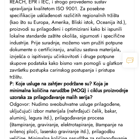
REACH, EPR i IEC, i strogo provedemo sustav
upravljanja kvalitetom ISO 9001. Za posebne
specifikacije usklađenosti različitih regionalnih tržišta
(kao što su Europa, Amerika, Bliski istok, Oceanija itd.),
proizvodi su prilagođeni i optimizirani kako bi ispunili
lokalne standarde zaštite okoliša, sigurnosti i specifične
industrije. Prije suradnje, možemo vam pružiti potpune
dokumente o certificiranju, analizu sastava materijala,
izvješća o ispitivanju učinkovitosti i druge potpune
skupove podataka kako bismo vam pomogli u glatkom
završetku postupka carinskog postupanja i pristupa
tržištu.
P: Koje usluge na zahtjev podržane su? Koja je
minimalna količina narudžbe (MOQ) i ciklus proizvodnje
uzoraka za prilagođavanje malih serija?
Odgovor: Nudimo sveobuhvatne usluge prilagođene,
uključujući izbor materijala (nehrđajući čelik, bakar,
aluminij, legura itd.), prilagođavanje procesa
(štampiranje, graviranje, elektrotapiranje, štampanje na
svilenoj ploči, lasersko graviranje itd.), prilagodbu
veličine, Minimalna količina narudžbe za prilagođavanje