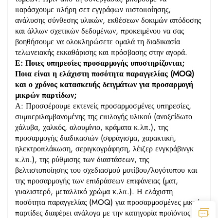
παράσχουμε πλήρη σετ εγγράφων πιστοποίησης,
ανάλυσης σύνθεσης υλικών, εκθέσεων δοκιμών απόδοσης
και άλλων σχετικών δεδομένων, προκειμένου να σας
βοηθήσουμε να ολοκληρώσετε ομαλά τη διαδικασία
τελωνειακής εκκαθάρισης και πρόσβασης στην αγορά.
Ε: Ποιες υπηρεσίες προσαρμογής υποστηρίζονται;
Ποια είναι η ελάχιστη ποσότητα παραγγελίας (MOQ)
και ο χρόνος κατασκευής δειγμάτων για προσαρμογή
μικρών παρτίδων;
Α: Προσφέρουμε εκτενείς προσαρμοσμένες υπηρεσίες,
συμπεριλαμβανομένης της επιλογής υλικού (ανοξείδωτο
χάλυβα, χαλκός, αλουμίνιο, κράματα κ.λπ.), της
προσαρμογής διαδικασιών (σφράγισμα, χαρακτική,
ηλεκτροπλάκωση, σεριγκογράφηση, λέιζερ ενγκράβινγκ
κ.λπ.), της ρύθμισης των διαστάσεων, της
βελτιστοποίησης του σχεδιασμού μοτίβου/λογότυπου και
της προσαρμογής των επιδράσεων επιφάνειας (ματ,
γυαλιστερό, μεταλλικό χρώμα κ.λπ.). Η ελάχιστη
ποσότητα παραγγελίας (MOQ) για προσαρμοσμένες μικρές
παρτίδες διαφέρει ανάλογα με την κατηγορία προϊόντος και