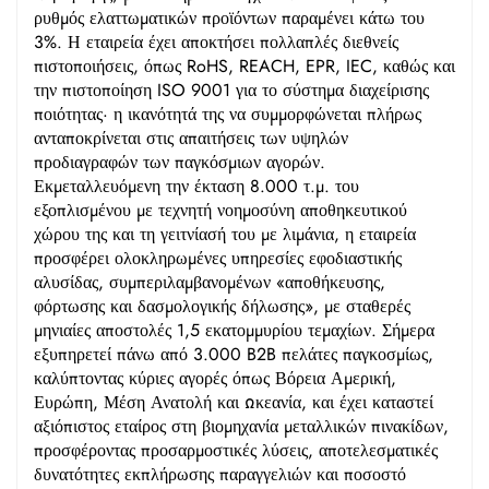
ρυθμός ελαττωματικών προϊόντων παραμένει κάτω του
3%. Η εταιρεία έχει αποκτήσει πολλαπλές διεθνείς
πιστοποιήσεις, όπως RoHS, REACH, EPR, IEC, καθώς και
την πιστοποίηση ISO 9001 για το σύστημα διαχείρισης
ποιότητας· η ικανότητά της να συμμορφώνεται πλήρως
ανταποκρίνεται στις απαιτήσεις των υψηλών
προδιαγραφών των παγκόσμιων αγορών.
Εκμεταλλευόμενη την έκταση 8.000 τ.μ. του
εξοπλισμένου με τεχνητή νοημοσύνη αποθηκευτικού
χώρου της και τη γειτνίασή του με λιμάνια, η εταιρεία
προσφέρει ολοκληρωμένες υπηρεσίες εφοδιαστικής
αλυσίδας, συμπεριλαμβανομένων «αποθήκευσης,
φόρτωσης και δασμολογικής δήλωσης», με σταθερές
μηνιαίες αποστολές 1,5 εκατομμυρίου τεμαχίων. Σήμερα
εξυπηρετεί πάνω από 3.000 B2B πελάτες παγκοσμίως,
καλύπτοντας κύριες αγορές όπως Βόρεια Αμερική,
Ευρώπη, Μέση Ανατολή και Ωκεανία, και έχει καταστεί
αξιόπιστος εταίρος στη βιομηχανία μεταλλικών πινακίδων,
προσφέροντας προσαρμοστικές λύσεις, αποτελεσματικές
δυνατότητες εκπλήρωσης παραγγελιών και ποσοστό