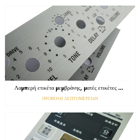
Λαμπερή ετικέτα μεμβράνης, ματές ετικέτες εμπρόσθιου πίνακα ελέγχου, ανάγλυφη γραφική επικάλυψη πολυκαρβονικού
ΠΡΟΒΟΛΗ ΛΕΠΤΟΜΕΡΕΙΩΝ