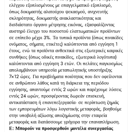
ελέγχου εξοπλισμένους με επαγγελματικό εξοπλισμό,
όπως δοκιμαστής αλατούχου ψεκασμού, ανιχνευτής
σκληρότητας, δοκιμαστής ανακλαστικότητας και
δισδιάστατο όργανο μέτρησης εικόνας, εξασφαλίζοντας
αυστηρό έλεγχο του ποσοστού ελαττωματικών προϊόντων
σε επίπεδο μέχρι 3%. Τα τυπικά προϊόντα (όπως πινακίδες
ονόματος, σήματα, ετικέτες) καλύπτονται από εγγύηση 1
έτους, ενώ τα προϊόντα ανθεκτικά στις εξωτερικές καιρικές
συνθήκες (όπως οδικές πινακίδες, εξωτερικά λογότυπα)
καλύπτονται από εγγύηση 3 ετών. Οι πελάτες παγκοσμίως
απολαμβάνουν υπηρεσία μεταπωλητικής υποστήριξης
7×12 ώρες. Για προβλήματα ποιότητας που δεν οφείλονται
σε ανθρώπινο λάθος κατά τη διάρκεια της περιόδου
εγγύησης, απαντούμε εντός 2 ωρών και παρέχουμε λύσεις
εντός 24 ωρών, προσφέροντας δωρεάν επισκευή,
αντικατάσταση ή επανεπεξεργασία· σε περίπτωση ζημιάς
των εμπορευμάτων λόγω λογιστικής μεταφοράς, βοηθούμε
στην υποβολή αξίωσης αποζημίωσης στην εταιρεία
μεταφοράς και διατάσσουμε γρήγορα την επαναπλήρωση.
Ε: Μπορούν να προσφερθούν μοντέλα συνεργασίας