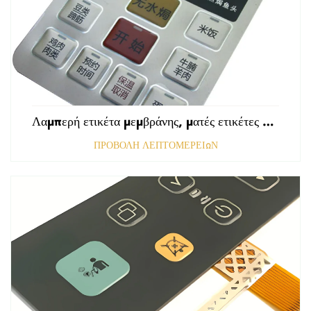
Λαμπερή ετικέτα μεμβράνης, ματές ετικέτες εμπρόσθιου πίνακα ελέγχου, ανάγλυφες ετικέτες πολυκαρβονικού, γραφικές επικαλύψεις
ΠΡΟΒΟΛΗ ΛΕΠΤΟΜΕΡΕΙΩΝ