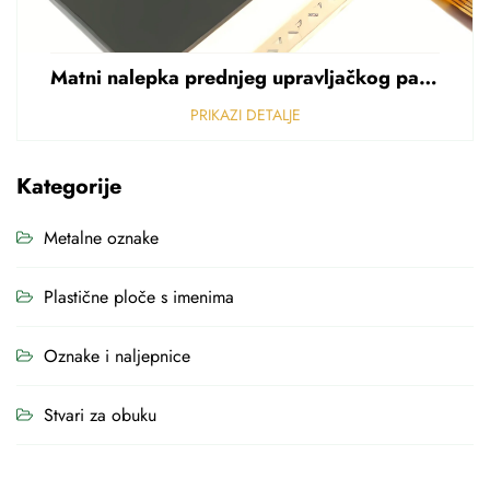
Matni nalepka prednjeg upravljačkog panela Perforirani nalepka od polikarbonata od PVC-a debljine 0,25 mm
PRIKAZI DETALJE
Kategorije
Metalne oznake
Plastične ploče s imenima
Oznake i naljepnice
Stvari za obuku