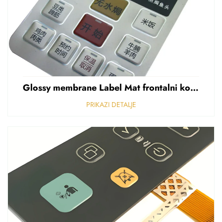
Glossy membrane Label Mat frontalni kontrolni panel Sticker Refuziran polikarbonat Grafički preklapanje
PRIKAZI DETALJE