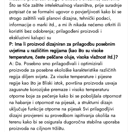
Što se tiče zaštite intelektualnog vlasništva, prije suradnje
potpisat će se formalni ugovor o povjerljivosti kako bi se
strogo zaštitili vaši planovi dizajna, tehnički podaci,
informacije o marki itd., a mi ih nikada nećemo otkriti ili
koristiti bez odobrenja; prilagođeni proizvodi i
ekskluzivni kalupci su
P: Ima li proizvod dizajniran za prilagodbu posebnim
uvjetima u različitim regijama (kao što su visoke
temperature, česte peščane oluje, visoka vlažnost itd.)?
A: Da. Posebno smo prilagođivali i optimizirali
proizvode za posebne ekološke karakteristike različitih
regija diljem svijeta. Za visoke temperature i pijesne
regije kao što je Bliski istok, površina proizvoda usvaja
zagusnute korozijske premaze i visoko temperaturu
otporne boje za pečenje kako bi se poboljšala otpornost
na habanje i otpornost na pijesak, a strukturni dizajn
uključuje funkcije otporne na pijesak Svi prilagodljivi
dizajni provjereni su provedbom ispitivanja okoliša na
terenu kako bi se osigurala dugoročna stabilna uporaba
proizvoda na ciljnom tržištu.