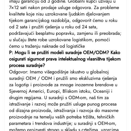
imaju garanciju od 3 godine. Globalni kupci uživaju u
7×12 sati nakon prodaje usluge odgovora. Za probleme
kvalitete koje nisu uzrokovane ljudskim djelovanjem
tijekom garancijskog razdoblja, odgovorit ćemo u roku
od 2 sata i pružiti rješenja u roku od 24 sata,
podržavajući besplatnu popravku, zamjenu ili preobrada;
u slučaju štete robe uzrokovane logistikom, pomoći
ćemo u traženju naknade od logističke
P: Mogu li se pružiti modeli suradnje OEM/ODM? Kako
osigurati sigurnost prava intelektualnog vlasništva tijekom
procesa suradnje?
Odgovor: Imamo višegodišnje iskustvo u globalnoj
suradnji OEM / ODM i pružili smo ekskluzivna rješenja
za logotip i proizvode za mnoge inozemne brendove u
Sjevernoj Americi, Europi, Bliskom istoku, Oceaniji i
drugim regijama. U suradnji s ODM-om, naš tim za
istraživanje i razvoj može pružiti usluge punog procesa
od dizajna proizvoda, istraživanja i razvoja do masovne
proizvodnje na temelju vaših potreba tržišta, tehničkih
parametara i trendova industrije; u suradnji s OEM-om,
možemo proizvesti strogo u skladu s crtežima, uzorcima