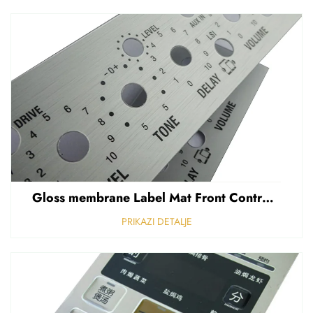
Gloss membrane Label Mat Front Control Panel Sticker Refuziran polikarbonat Grafički prekriven
PRIKAZI DETALJE