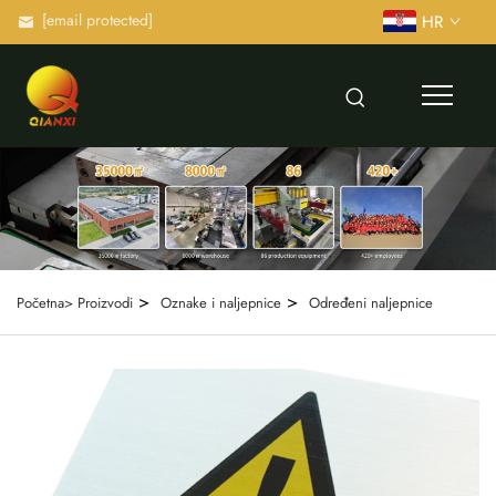
[email protected]
HR
>
>
Početna>
Proizvodi
Oznake i naljepnice
Određeni naljepnice