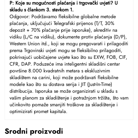
P: Koje su mogućnosti plaćanja i trgovački uvjeti? U
skladu s člankom 3. stavkom 1.
Odgovor: Podržavamo fleksibilne globalne metode
plaćanja, uključujući Telegrafski prijenos (T/T, 30%
depozit + 70% plaćanje prije isporuke), akreditiv na
vidiku (L/C na vidiku), dokumente protiv plaćanja (D/P),
Western Union itd., koji se mogu pregovarati i prilagoditi
prema Trgovinski uvjeti mogu se fleksibilno prilagoditi,
pokrivajući uobičajene uvjete kao što su EXW, FOB, CIF,
CFR, DAP. Poduzeće ima inteligentni skladišni centar
površine 8.000 kvadratnih metara s ekskluzivnim
skladištem na carini, koji može podržavati fleksibilne
modele kao što su dostava serija i JIT (Just-In-Time)
distribucija. Isporuka se može organizirati u skladu s
vašim planom za skladištenje i potražnjom tržišta, što vam
učinkovito pomaže smanjiti troškove za skladištenje i
optimizirati promet kapitala.
Srodni proizvodi