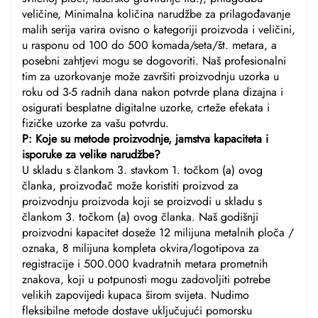
veličine, Minimalna količina narudžbe za prilagođavanje
malih serija varira ovisno o kategoriji proizvoda i veličini,
u rasponu od 100 do 500 komada/seta/št. metara, a
posebni zahtjevi mogu se dogovoriti. Naš profesionalni
tim za uzorkovanje može završiti proizvodnju uzorka u
roku od 3-5 radnih dana nakon potvrde plana dizajna i
osigurati besplatne digitalne uzorke, crteže efekata i
fizičke uzorke za vašu potvrdu.
P: Koje su metode proizvodnje, jamstva kapaciteta i
isporuke za velike narudžbe?
U skladu s člankom 3. stavkom 1. točkom (a) ovog
članka, proizvođač može koristiti proizvod za
proizvodnju proizvoda koji se proizvodi u skladu s
člankom 3. točkom (a) ovog članka. Naš godišnji
proizvodni kapacitet doseže 12 milijuna metalnih ploča /
oznaka, 8 milijuna kompleta okvira/logotipova za
registracije i 500.000 kvadratnih metara prometnih
znakova, koji u potpunosti mogu zadovoljiti potrebe
velikih zapovijedi kupaca širom svijeta. Nudimo
fleksibilne metode dostave uključujući pomorsku