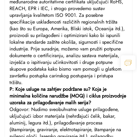
međunarodne autoritativne certifikata uključujući RoHS,
REACH, EPR i IEC, i strogo provedemo sustav
upravljanja kvalitetom ISO 9001. Za posebne
specifikacije usklađenosti različitih regionalnih tržišta
(kao što su Europa, Amerika, Bliski istok, Oceanija itd.),
proizvodi su prilagođeni i optimizirani kako bi ispunili
lokalne standarde zaštite okoliša, sigurnosti i specifične
industrije. Prije suradnje, možemo vam pružiti potpune
dokumente o certificiranju, analizu sastava materijala,
izvješća o ispitivanju učinkovitosti i druge potpune
skupove podataka kako bismo vam pomogli u glatkom
završetku postupka carinskog postupanja i pristupa
tržištu.
P: Koje usluge na zahtjev podržane su? Koja je
minimalna količina narudžbe (MOQ) i ciklus proizvodnje
uzoraka za prilagođavanje malih serija?
Odgovor: Nudimo sveobuhvatne usluge prilagođene,
uključujući izbor materijala (nehrđajući čelik, bakar,
aluminij, legura itd.), prilagođavanje procesa
(štampiranje, graviranje, elektrotapiranje, štampanje na
svilenoj ploči, lasersko graviranje itd.), prilagodbu