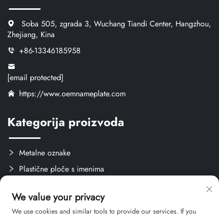
Soba 505, zgrada 3, Wuchang Tiandi Center, Hangzhou,
Zhejiang, Kina
+86-13346185958
[email protected]
https://www.oemnameplate.com
Kategorija proizvoda
Metalne oznake
Plastične ploče s imenima
Oznake i naljepnice
We value your privacy
Stvari za obuku
We use cookies and similar tools to provide our services. If you