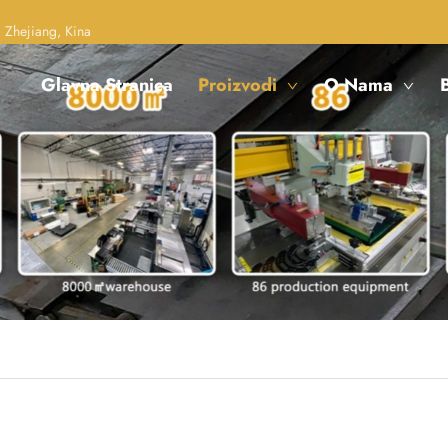
 Zhejiang, Kina
Glavna Stranica
Proizvodi
O Nama
B