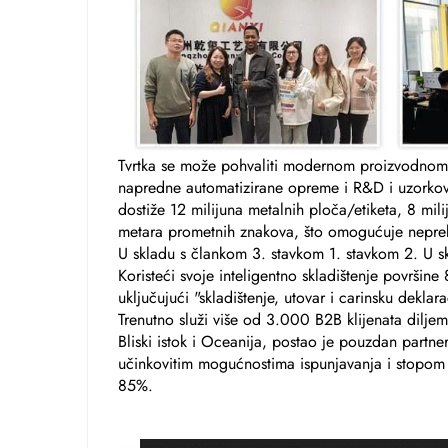
Tvrtka se može pohvaliti modernom proizvodn
napredne automatizirane opreme i R&D i uzorkov
dostiže 12 milijuna metalnih ploča/etiketa, 8 mil
metara prometnih znakova, što omogućuje neprek
U skladu s člankom 3. stavkom 1. stavkom 2. U s
Koristeći svoje inteligentno skladištenje površine
uključujući "skladištenje, utovar i carinsku dekl
Trenutno služi više od 3.000 B2B klijenata diljem
Bliski istok i Oceanija, postao je pouzdan partne
učinkovitim mogućnostima ispunjavanja i stopom
85%.