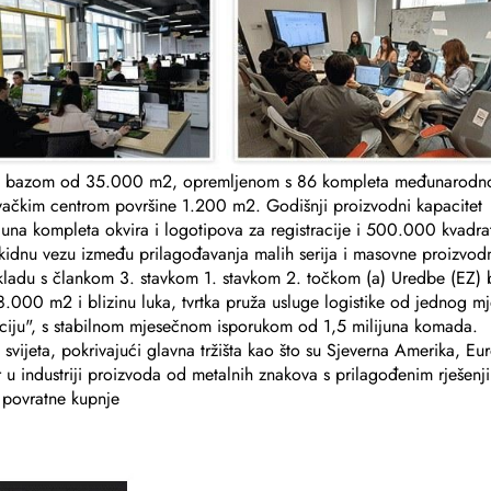
om bazom od 35.000 m2, opremljenom s 86 kompleta međunarodn
ačkim centrom površine 1.200 m2. Godišnji proizvodni kapacitet
ijuna kompleta okvira i logotipova za registracije i 500.000 kvadra
idnu vezu između prilagođavanja malih serija i masovne proizvodn
kladu s člankom 3. stavkom 1. stavkom 2. točkom (a) Uredbe (EZ) 
 8.000 m2 i blizinu luka, tvrtka pruža usluge logistike od jednog mj
araciju", s stabilnom mjesečnom isporukom od 1,5 milijuna komada.
 svijeta, pokrivajući glavna tržišta kao što su Sjeverna Amerika, Eu
r u industriji proizvoda od metalnih znakova s prilagođenim rješenj
 povratne kupnje