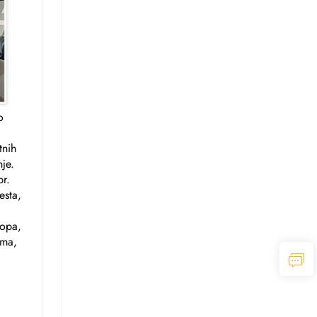
o
tnih
je.
br.
esta,
ropa,
ima,