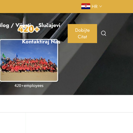
HR
log / Vijesti
Slučajevi
Dobijte
Citat
Kontaktiraj Nas