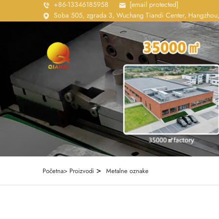
+86-13346185958
[email protected]
Soba 505, zgrada 3, Wuchang Tiandi Center, Hangzhou,
>
Početna>
Proizvodi
Metalne oznake