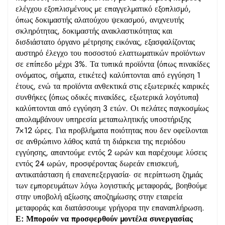
ελέγχου εξοπλισμένους με επαγγελματικό εξοπλισμό,
όπως δοκιμαστής αλατούχου ψεκασμού, ανιχνευτής
σκληρότητας, δοκιμαστής ανακλαστικότητας και
δισδιάστατο όργανο μέτρησης εικόνας, εξασφαλίζοντας
αυστηρό έλεγχο του ποσοστού ελαττωματικών προϊόντων
σε επίπεδο μέχρι 3%. Τα τυπικά προϊόντα (όπως πινακίδες
ονόματος, σήματα, ετικέτες) καλύπτονται από εγγύηση 1
έτους, ενώ τα προϊόντα ανθεκτικά στις εξωτερικές καιρικές
συνθήκες (όπως οδικές πινακίδες, εξωτερικά λογότυπα)
καλύπτονται από εγγύηση 3 ετών. Οι πελάτες παγκοσμίως
απολαμβάνουν υπηρεσία μεταπωλητικής υποστήριξης
7×12 ώρες. Για προβλήματα ποιότητας που δεν οφείλονται
σε ανθρώπινο λάθος κατά τη διάρκεια της περιόδου
εγγύησης, απαντούμε εντός 2 ωρών και παρέχουμε λύσεις
εντός 24 ωρών, προσφέροντας δωρεάν επισκευή,
αντικατάσταση ή επανεπεξεργασία· σε περίπτωση ζημιάς
των εμπορευμάτων λόγω λογιστικής μεταφοράς, βοηθούμε
στην υποβολή αξίωσης αποζημίωσης στην εταιρεία
μεταφοράς και διατάσσουμε γρήγορα την επαναπλήρωση.
Ε: Μπορούν να προσφερθούν μοντέλα συνεργασίας