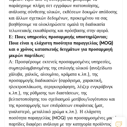
παράσχουμε πλήρη σετ εγγράφων πιστοποίησης,
ανάλυσης σύνθεσης υλικών, εκθέσεων δοκιμών απόδοσης
και άλλων σχετικών δεδομένων, προκειμένου να σας
βοηθήσουμε να ολοκληρώσετε ομαλά τη διαδικασία
τελωνειακής εκκαθάρισης και πρόσβασης στην αγορά.
Ε: Ποιες υπηρεσίες προσαρμογής υποστηρίζονται;
Ποια είναι η ελάχιστη ποσότητα παραγγελίας (MOQ)
και ο χρόνος κατασκευής δειγμάτων για προσαρμογή
μικρών παρτίδων;
Α: Προσφέρουμε εκτενείς προσαρμοσμένες υπηρεσίες,
συμπεριλαμβανομένης της επιλογής υλικού (ανοξείδωτο
χάλυβα, χαλκός, αλουμίνιο, κράματα κ.λπ.), της
προσαρμογής διαδικασιών (σφράγισμα, χαρακτική,
ηλεκτροπλάκωση, σεριγκογράφηση, λέιζερ ενγκράβινγκ
κ.λπ.), της ρύθμισης των διαστάσεων, της
βελτιστοποίησης του σχεδιασμού μοτίβου/λογότυπου και
της προσαρμογής των επιδράσεων επιφάνειας (ματ,
γυαλιστερό, μεταλλικό χρώμα κ.λπ.). Η ελάχιστη
ποσότητα παραγγελίας (MOQ) για προσαρμοσμένες μικρές
παρτίδες διαφέρει ανάλογα με την κατηγορία προϊόντος και