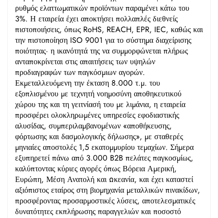
ρυθμός ελαττωματικών προϊόντων παραμένει κάτω του
3%. Η εταιρεία έχει αποκτήσει πολλαπλές διεθνείς
πιστοποιήσεις, όπως RoHS, REACH, EPR, IEC, καθώς και
την πιστοποίηση ISO 9001 για το σύστημα διαχείρισης
ποιότητας· η ικανότητά της να συμμορφώνεται πλήρως
ανταποκρίνεται στις απαιτήσεις των υψηλών
προδιαγραφών των παγκόσμιων αγορών.
Εκμεταλλευόμενη την έκταση 8.000 τ.μ. του
εξοπλισμένου με τεχνητή νοημοσύνη αποθηκευτικού
χώρου της και τη γειτνίασή του με λιμάνια, η εταιρεία
προσφέρει ολοκληρωμένες υπηρεσίες εφοδιαστικής
αλυσίδας, συμπεριλαμβανομένων «αποθήκευσης,
φόρτωσης και δασμολογικής δήλωσης», με σταθερές
μηνιαίες αποστολές 1,5 εκατομμυρίου τεμαχίων. Σήμερα
εξυπηρετεί πάνω από 3.000 B2B πελάτες παγκοσμίως,
καλύπτοντας κύριες αγορές όπως Βόρεια Αμερική,
Ευρώπη, Μέση Ανατολή και Ωκεανία, και έχει καταστεί
αξιόπιστος εταίρος στη βιομηχανία μεταλλικών πινακίδων,
προσφέροντας προσαρμοστικές λύσεις, αποτελεσματικές
δυνατότητες εκπλήρωσης παραγγελιών και ποσοστό