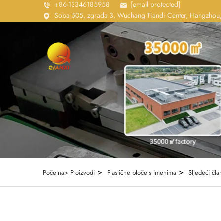
+86-13346185958
[email protected]
Soba 505, zgrada 3, Wuchang Tiandi Center, Hangzhou,
>
>
Početna>
Proizvodi
Plastične ploče s imenima
Sljedeći čla