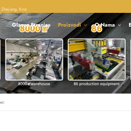
 Zhejiang, Kina
Glavna Stranica
Proizvodi
O Nama
B
nci: