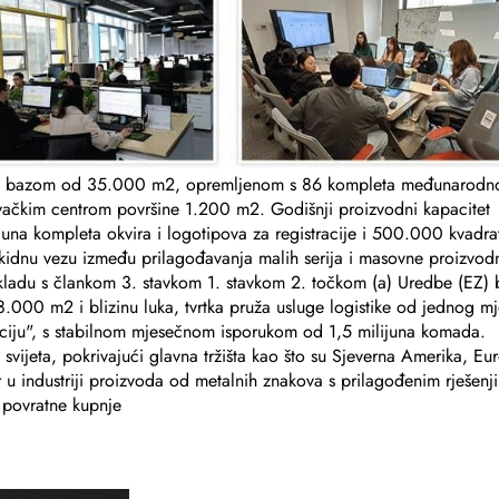
om bazom od 35.000 m2, opremljenom s 86 kompleta međunarodn
ačkim centrom površine 1.200 m2. Godišnji proizvodni kapacitet
ijuna kompleta okvira i logotipova za registracije i 500.000 kvadra
idnu vezu između prilagođavanja malih serija i masovne proizvodn
kladu s člankom 3. stavkom 1. stavkom 2. točkom (a) Uredbe (EZ) 
 8.000 m2 i blizinu luka, tvrtka pruža usluge logistike od jednog mj
araciju", s stabilnom mjesečnom isporukom od 1,5 milijuna komada.
 svijeta, pokrivajući glavna tržišta kao što su Sjeverna Amerika, Eu
r u industriji proizvoda od metalnih znakova s prilagođenim rješenj
 povratne kupnje