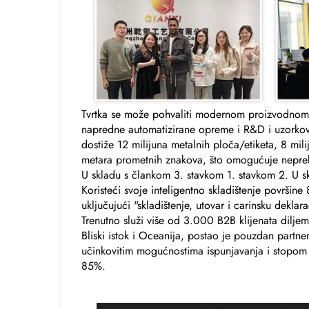
Tvrtka se može pohvaliti modernom proizvodn
napredne automatizirane opreme i R&D i uzorkov
dostiže 12 milijuna metalnih ploča/etiketa, 8 mil
metara prometnih znakova, što omogućuje neprek
U skladu s člankom 3. stavkom 1. stavkom 2. U s
Koristeći svoje inteligentno skladištenje površine
uključujući "skladištenje, utovar i carinsku dekl
Trenutno služi više od 3.000 B2B klijenata diljem
Bliski istok i Oceanija, postao je pouzdan partne
učinkovitim mogućnostima ispunjavanja i stopom
85%.