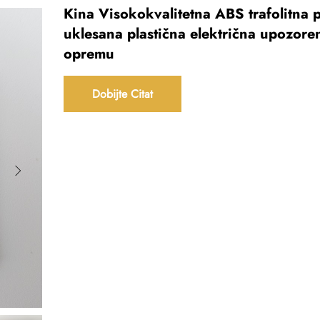
Kina Visokokvalitetna ABS trafolitna 
uklesana plastična električna upozore
opremu
Dobijte Citat