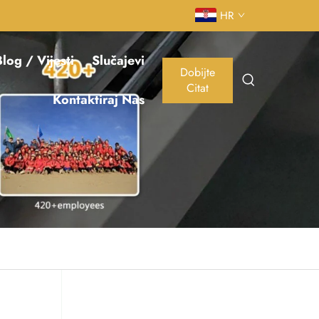
HR
log / Vijesti
Slučajevi
Dobijte
Citat
Kontaktiraj Nas