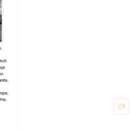
o
tnih
je.
br.
esta,
ropa,
ima,