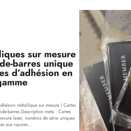
liques sur mesure
ode-barres unique
tes d’adhésion en
 gamme
hésion métallique sur mesure | Cartes
ode-barres Description meta : Cartes
avure laser, numéros de série uniques
ntes aux rayures…