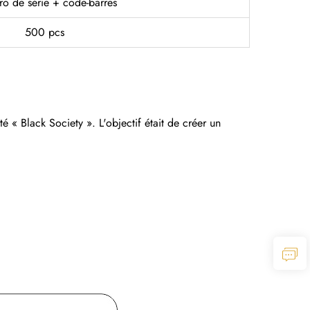
o de série + code-barres
500 pcs
« Black Society ». L'objectif était de créer un