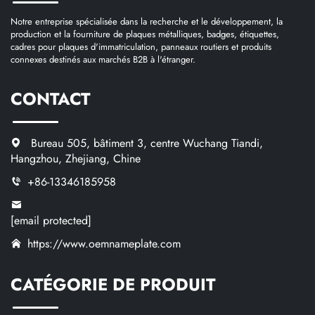
code-
Notre entreprise spécialisée dans la recherche et le développement, la
production et la fourniture de plaques métalliques, badges, étiquettes,
barres
cadres pour plaques d'immatriculation, panneaux routiers et produits
unique |
connexes destinés aux marchés B2B à l'étranger.
Étude de
CONTACT
cas pour
cartes
d’adhésion
Bureau 505, bâtiment 3, centre Wuchang Tiandi,
en alliage
Hangzhou, Zhejiang, Chine
de zinc
+86-13346185958
haut de
gamme
[email protected]
https://www.oemnameplate.com
CATÉGORIE DE PRODUIT