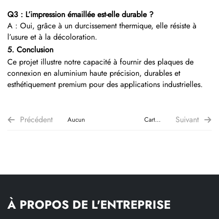
Q3 : L’impression émaillée est-elle durable ?
A : Oui, grâce à un durcissement thermique, elle résiste à
l’usure et à la décoloration.
5. Conclusion
Ce projet illustre notre capacité à fournir des plaques de
connexion en aluminium haute précision, durables et
esthétiquement premium pour des applications industrielles.
Précédent
Suivant
Aucun
Cartes
d’adhésion
métalliques
sur
mesure
avec
À PROPOS DE L'ENTREPRISE
gravure
laser et