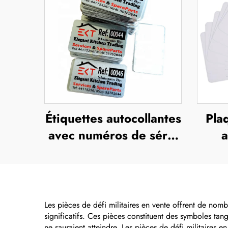
Étiquettes autocollantes
Pla
avec numéros de série
a
gravés au laser sur
sub
support adhésif en
d'im
aluminium
Les pièces de défi militaires en vente offrent de nom
significatifs. Ces pièces constituent des symboles tan
ne sauraient atteindre. Les pièces de défi militaires e