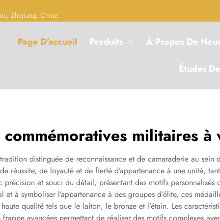
ou, Zhejiang, Chine
Page D'accueil
Produits
À Propos De Nou
Études De
 commémoratives militaires à
e tradition distinguée de reconnaissance et de camaraderie au sein 
 réussite, de loyauté et de fierté d’appartenance à une unité, tant 
 précision et souci du détail, présentant des motifs personnalisés qu
ral et à symboliser l’appartenance à des groupes d’élite, ces méda
ute qualité tels que le laiton, le bronze et l’étain. Les caractéris
rappe avancées permettant de réaliser des motifs complexes avec 