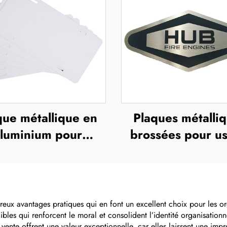
que métallique en
Plaques métalli
luminium pour
brossées pour u
limation, plaque
extérieur en ac
matriculation vide
inoxydable, pla
pour voitures
nominatives grav
européennes,
étiquettes gravé
breux avantages pratiques qui en font un excellent choix pour les o
gibles qui renforcent le moral et consolident l’identité organisati
étiquettes
laser, plaque
n vente offrent une valeur exceptionnelle, car elles laissent une imp