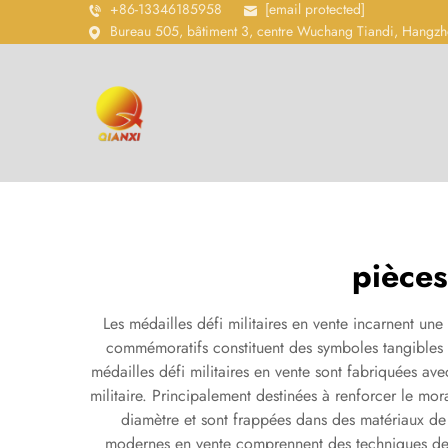
+86-13346185958
[email protected]
Bureau 505, bâtiment 3, centre Wuchang Tiandi, Hangzh
pièces
Les médailles défi militaires en vente incarnent un
commémoratifs constituent des symboles tangibles de
médailles défi militaires en vente sont fabriquées avec
militaire. Principalement destinées à renforcer le mo
diamètre et sont frappées dans des matériaux de ha
modernes en vente comprennent des techniques de f