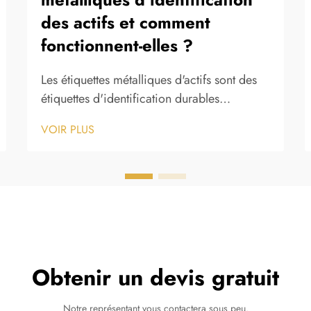
des actifs et comment
fonctionnent-elles ?
Les étiquettes métalliques d'actifs sont des
étiquettes d'identification durables
fabriquées en aluminium, en acier
VOIR PLUS
inoxydable ou dans d'autres alliages
métalliques, conçues pour marquer de
façon permanente et suivre les
équipements, outils, machines et
infrastructures précieux tout au long de leur
cycle d'exploitation...
Obtenir un devis gratuit
Notre représentant vous contactera sous peu.