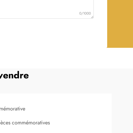
0/1000
 vendre
mmémorative
 pièces commémoratives