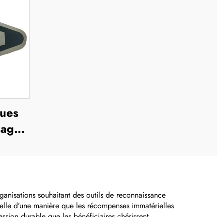
ques
sage
ier
ques
ées,
es au
rganisations souhaitant des outils de reconnaissance
onnelle d’une manière que les récompenses immatérielles
s
ression durable que les bénéficiaires chérissent