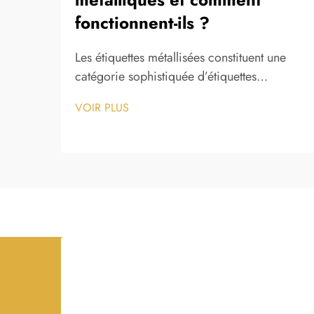
fonctionnent-ils ?
Les étiquettes métallisées constituent une
catégorie sophistiquée d’étiquettes
adhésives qui allient l’attrait visuel des
VOIR PLUS
finitions métalliques à la praticité des
applications traditionnelles d’étiquettes. Ces
produits spécialisés utilisent des procédés
de fabrication avancés…