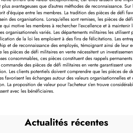
immatriculation
nominatives e
lus avantageuses que d’autres méthodes de reconnaissance. Sur le 
sprit d’équipe entre les membres. La tradition des pièces de défi fa
vant, panneau
aluminium anodi
 sein des organisations. Lorsqu’elles sont remises, les pièces de défi
signalétique
autocollant
e qui motive les membres à rechercher l’excellence et à maintenir 
s organisationnels variés. Les départements militaires les utilisent 
ersonnalisable
ation de la loi les emploient à des fins de félicitations. Les entrep
p et de reconnaissance des employés, témoignant ainsi de leur en
e les pièces de défi militaires en vente nécessitent un investisseme
ses consommables, ces pièces constituent des rappels permanents de
a commande des pièces de défi militaires en vente garantissent une
. Les clients potentiels doivent comprendre que les pièces de défi
es favorisent les échanges autour des valeurs organisationnelles et de
ion. La proposition de valeur pour l’acheteur s’en trouve considér
ssent avec les bénéficiaires.
Actualités récentes