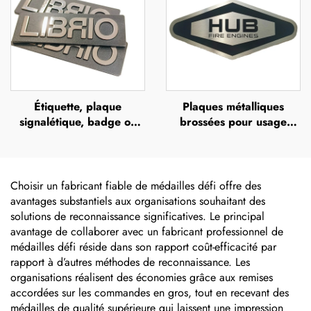
logo
Étiquette, plaque
Plaques métalliques
signalétique, badge ou
brossées pour usage
bouton personnalisé avec
extérieur en acier
logo, support en alliage
inoxydable, plaques
de zinc brossé
nominatives gravées,
étiquettes gravées au
Choisir un fabricant fiable de médailles défi offre des
laser, plaques nominatives
avantages substantiels aux organisations souhaitant des
en aluminium anodisé,
solutions de reconnaissance significatives. Le principal
autocollant
avantage de collaborer avec un fabricant professionnel de
médailles défi réside dans son rapport coût-efficacité par
rapport à d’autres méthodes de reconnaissance. Les
organisations réalisent des économies grâce aux remises
accordées sur les commandes en gros, tout en recevant des
médailles de qualité supérieure qui laissent une impression