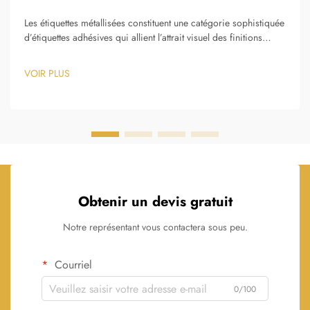
Les étiquettes métallisées constituent une catégorie sophistiquée
d’étiquettes adhésives qui allient l’attrait visuel des finitions
métalliques à la praticité des applications traditionnelles
d’étiquettes. Ces produits spécialisés utilisent des procédés de
VOIR PLUS
fabrication avancés…
Obtenir un devis gratuit
Notre représentant vous contactera sous peu.
Courriel
0/100