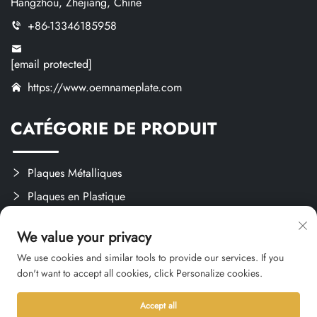
Hangzhou, Zhejiang, Chine
+86-13346185958
[email protected]
https://www.oemnameplate.com
CATÉGORIE DE PRODUIT
Plaques Métalliques
Plaques en Plastique
Étiquettes et Autocollants
We value your privacy
Créations Sur Mesure
We use cookies and similar tools to provide our services. If you
don't want to accept all cookies, click Personalize cookies.
Accept all
Droit d'auteur © 2026 Hangzhou Qianxi Crafts CO., Ltd. Tous droits