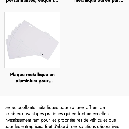
personnalisée, étiquettes
métallique dorée par
en polyuréthane
sérigraphie, épaisseur
transparente avec effet
0,5 mm, en aluminium ou
dôme (doming),
en acier inoxydable
autocollants 3D en résine
gravé, plaque métallique
époxy
en relief
Plaque métallique en
aluminium pour
sublimation, plaque
d'immatriculation vide
pour voitures
européennes, étiquettes
Les autocollants métalliques pour voitures offrent de
d'immatriculation avant,
nombreux avantages pratiques qui en font un excellent
panneau signalétique
investissement tant pour les propriétaires de véhicules que
personnalisable
pour les entreprises. Tout d’abord, ces solutions décoratives