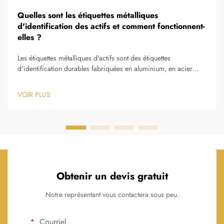
Quelles sont les étiquettes métalliques
d'identification des actifs et comment fonctionnent-
elles ?
Les étiquettes métalliques d'actifs sont des étiquettes
d'identification durables fabriquées en aluminium, en acier
inoxydable ou dans d'autres alliages métalliques, conçues pour
marquer de façon permanente et suivre les équipements, outils,
VOIR PLUS
machines et infrastructures précieux tout au long de leur cycle
d'exploitation...
Obtenir un devis gratuit
Notre représentant vous contactera sous peu.
Courriel