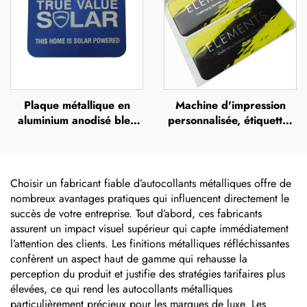
métallique en relief
Plaque métallique en
Machine d'impression
aluminium anodisé bleu
personnalisée, étiquettes
ou en acier inoxydable,
en polyuréthane
avec impression UV,
transparente avec effet
sérigraphie ou impression
dôme (doming),
offset, plaque métallique
autocollants 3D en résine
Choisir un fabricant fiable d’autocollants métalliques offre de
en relief portant le nom
époxy
nombreux avantages pratiques qui influencent directement le
de la marque
succès de votre entreprise. Tout d’abord, ces fabricants
assurent un impact visuel supérieur qui capte immédiatement
l’attention des clients. Les finitions métalliques réfléchissantes
confèrent un aspect haut de gamme qui rehausse la
perception du produit et justifie des stratégies tarifaires plus
élevées, ce qui rend les autocollants métalliques
particulièrement précieux pour les marques de luxe. Les