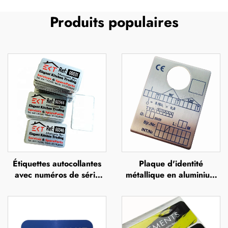
Produits populaires
Étiquettes autocollantes
Plaque d'identité
avec numéros de série
métallique en aluminium
gravés au laser sur
ou en acier inoxydable,
support adhésif en
gravée, imprimée UV,
aluminium
sérigraphiée ou par
impression offset, plaque