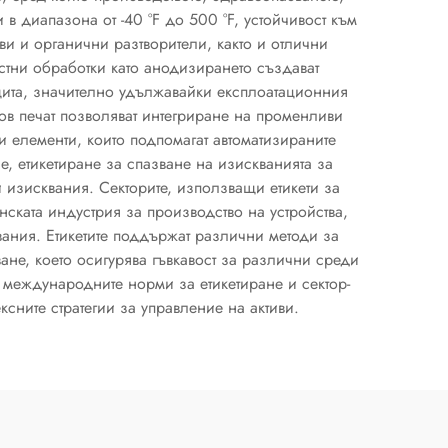
 в диапазона от -40 °F до 500 °F, устойчивост към
ви и органични разтворители, както и отлични
стни обработки като анодизирането създават
щита, значително удължавайки експлоатационния
ров печат позволяват интегриране на променливи
 елементи, които подпомагат автоматизираните
, етикетиране за спазване на изискванията за
изисквания. Секторите, използващи етикети за
ската индустрия за производство на устройства,
квания. Етикетите поддържат различни методи за
не, което осигурява гъвкавост за различни среди
с международните норми за етикетиране и сектор-
сните стратегии за управление на активи.