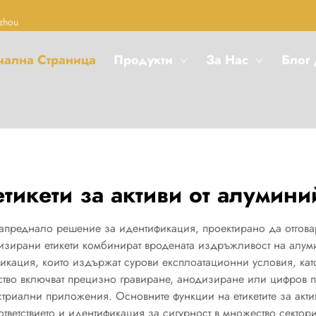
zhou
чална Страница
Продукти
За Нас
Блог
етикети за активи от алумини
т напреднало решение за идентификация, проектирано да отгов
лизирани етикети комбинират вродената издръжливост на алу
фикация, които издържат сурови експлоатационни условия, кат
тво включват прецизно гравиране, анодизиране или цифров печ
триални приложения. Основните функции на етикетите за акти
тветствието и идентификация за сигурност в множество сектори