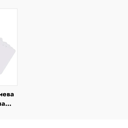
иева
на
 за
номер