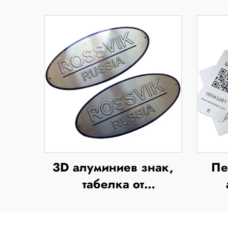
3D алуминиев знак,
Пе
табелка от
неръждаема стомана,
алум
емблема с релефен
сери