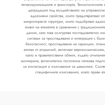
телекомуникациите и транспорта. Технологичните х
деградация под въздействието на ултравиолет
адхезивни свойства, които предотвратяват 
микропорести структури, които подобряват адх
живот на етикетите в сравнение с традиционнит
данни, като това осигурява последователно н
системи за проследяване и интеграция с бази
безопасност, проследяване на гаранции, план
активи от алуминий, включват аерокосмическата
както и правителствени обекти, където отчитан
монтиране, включително постоянна лепкава подло
за инсталация и изисквания за демонтаж. Съотве
специфичните изисквания, което прави ет