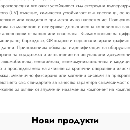
арактеристики включват устойчивост към екстремни температури
ово (UV) лъчение, химическа устойчивост към киселини, осно
отлепване или повдигане при механично напрежение. Повърхно
езията на мастилото и осигуряват допълнителна корозионна за
е алтернативи от хартия или пластмаса. Възможностите за циф
омериране, баркодове, QR кодове и персонализирани графични
 данни. Приложенията обхващат идентификация на оборудване
иране на поддръжка и изпълнение на регулаторни документни 
, автомобилната, енергийната, телекомуникационната и медицин
ето и проследяването на активите са критични оперативни изис
жка, механично фиксиране или магнитни системи за прикрепва
тствието със стандартите за качество гарантира съвместимост 
икетите за активи от алуминий незаменим компонент на комплек
Нови продукти