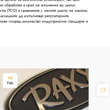
на обработка в края на жизнения му цикъл.
тта (TCO) в сравнение с честите цикли на замяна,
низациите да изпълняват регулаторните
ктиви според множество индустриални стандарти и
06
0
Feb
Fe