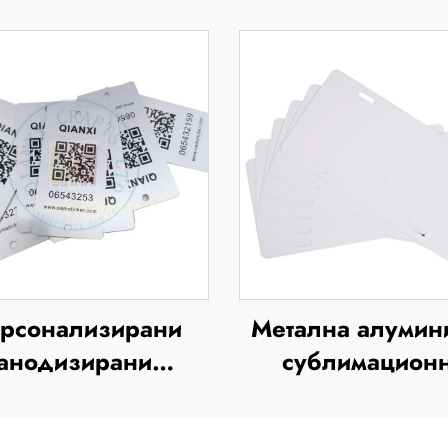
рсонализирани
Метална алумин
анодизирани
сублимацион
иниеви табелки с
празна табелка
йни номера, с UV-
регистрационен 