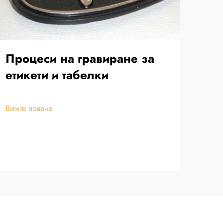
Процеси на гравиране за
Пр
етикети и табелки
из
Вижте повече
Вижт