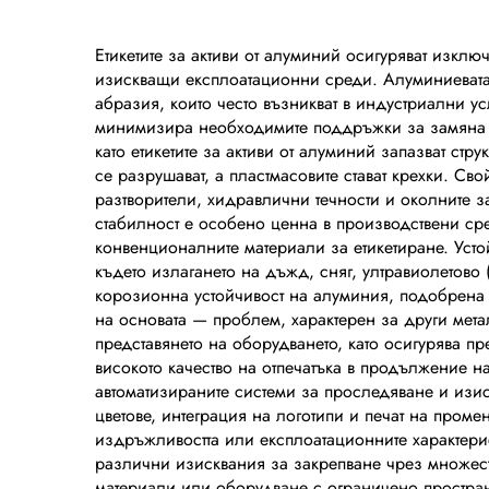
метален надпис
печа
и
Етикетите за активи от алуминий осигуряват изкл
изискващи експлоатационни среди. Алуминиевата
из
абразия, които често възникват в индустриални у
та
минимизира необходимите поддръжки за замяна ил
като етикетите за активи от алуминий запазват стр
на
се разрушават, а пластмасовите стават крехки. Св
разтворители, хидравлични течности и околните з
стабилност е особено ценна в производствени ср
конвенционалните материали за етикетиране. Усто
където излагането на дъжд, сняг, ултравиолетово
корозионна устойчивост на алуминия, подобрена
на основата — проблем, характерен за други мета
представянето на оборудването, като осигурява п
високото качество на отпечатъка в продължение н
автоматизираните системи за проследяване и изис
цветове, интеграция на логотипи и печат на пром
издръжливостта или експлоатационните характерис
различни изисквания за закрепване чрез множеств
материали или оборудване с ограничено пространс