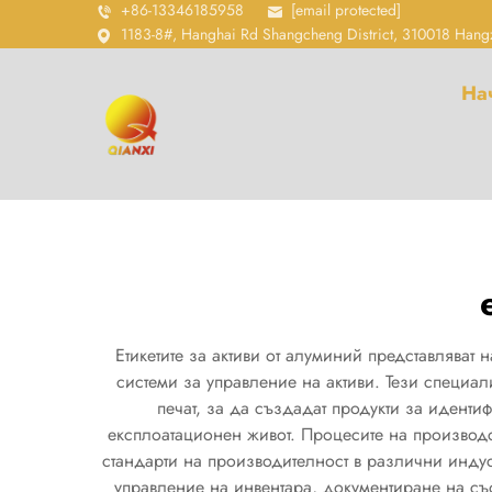
+86-13346185958
[email protected]
1183-8#, Hanghai Rd Shangcheng District, 310018 Hang
На
Етикетите за активи от алуминий представлява
системи за управление на активи. Тези специа
печат, за да създадат продукти за иденти
експлоатационен живот. Процесите на производс
стандарти на производителност в различни индус
управление на инвентара, документиране на съо