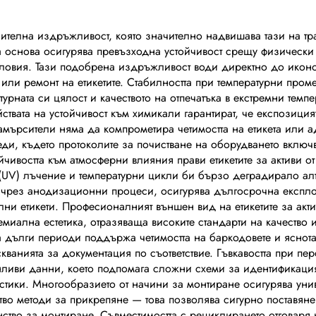
т, шелакова печат
– европейска п
 офсетна печат,
табелка за автом
ючителна издръжливост, която значително надвишава тази на т
 основа осигурява превъзходна устойчивост срещу физически
пъкнала метална
табелки и табел
словия. Тази подобрена издръжливост води директно до иконо
белка с фирмен
персонализир
и ремонт на етикетите. Стабилността при температурни пром
уктурната си цялост и качеството на отпечатъка в екстремни тем
дпис и емблема
дизайн
ойствата на устойчивост към химикали гарантират, че експозиц
амърсители няма да компрометира четимостта на етикета или а
еди, където протоколите за почистване на оборудването вклю
йчивостта към атмосферни влияния прави етикетите за активи
 (UV) лъчение и температурни цикли би бързо деградирало алт
 чрез анодизационни процеси, осигурява дългосрочна експл
лни етикети. Професионалният външен вид на етикетите за ак
ремиална естетика, отразяваща високите стандарти на качество
а дълги периоди поддържа четимостта на баркодовете и яснота
кванията за документация по съответствие. Гъвкавостта при п
енливи данни, което подпомага сложни схеми за идентификаци
тики. Многообразието от начини за монтиране осигурява унив
о методи за прикрепяне — това позволява сигурно поставяне 
тво за монтиране. Съвместимостта с рециклирането отговаря на