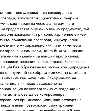
редна
обил,
радиционните материали за етикетиране в
 повреди, включително драскотини, удари и
а за
мии, като намалява честотата на замяна и
ан
ени представлява още едно важно предимство, тъй
пературни диапазони, при които хартиените етикети
ията към почистващи препарати, индустриални
дхезивните му характеристики. Тази химическа
чват агресивни химикали, които биха унищожили
 от алуминий идеални за външни приложения,
ернативни решения за етикетиране. Естествената
оатация без образуване на ръжда или деградация
тиви от алуминий подобрява имиджа на марката и
 и внимание към детайлите. Задържането на
та на текста — нещо съществено за
ерсонализация позволява точно съвпадение на
я на активи, без да се компрометира
ерсалност при инсталацията, като отговаря на
върху извити повърхности, структурирани
 целите за екологична устойчивост, тъй като