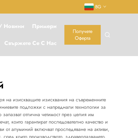
BG
 / Новини
Примери
Получете
Оферта
Свържете Се С Нас
й
аря на изискващите изисквания на съвременните
миниевите подложки с напреднали технологии за
о запазват отлична четимост през целия им
ат, които гарантират последователно качество и
ви от алуминий включват проследяване на активи,
, сред които производството, здравеопазването,