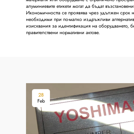
алуминиевите етикети могат да бъдат възстановен
Икономичността се проявява чрез удължен срок на
необходими при по-малко издръжливи алтернативи 
изисквания за идентификация на оборудването, б
правителствени нормативни актове.
28
Feb