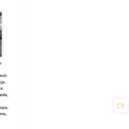
o
tnih
je.
br.
esta,
ropa,
ima,