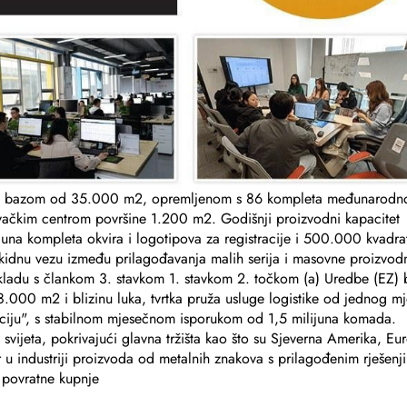
om bazom od 35.000 m2, opremljenom s 86 kompleta međunarodn
ačkim centrom površine 1.200 m2. Godišnji proizvodni kapacitet
ijuna kompleta okvira i logotipova za registracije i 500.000 kvadra
idnu vezu između prilagođavanja malih serija i masovne proizvodn
kladu s člankom 3. stavkom 1. stavkom 2. točkom (a) Uredbe (EZ) 
 8.000 m2 i blizinu luka, tvrtka pruža usluge logistike od jednog mj
araciju", s stabilnom mjesečnom isporukom od 1,5 milijuna komada.
 svijeta, pokrivajući glavna tržišta kao što su Sjeverna Amerika, Eu
r u industriji proizvoda od metalnih znakova s prilagođenim rješenj
 povratne kupnje