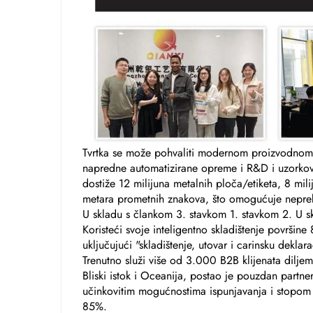
Tvrtka se može pohvaliti modernom proizvodn
napredne automatizirane opreme i R&D i uzorkov
dostiže 12 milijuna metalnih ploča/etiketa, 8 mil
metara prometnih znakova, što omogućuje neprek
U skladu s člankom 3. stavkom 1. stavkom 2. U s
Koristeći svoje inteligentno skladištenje površine
uključujući "skladištenje, utovar i carinsku dekl
Trenutno služi više od 3.000 B2B klijenata diljem
Bliski istok i Oceanija, postao je pouzdan partne
učinkovitim mogućnostima ispunjavanja i stopom
85%.