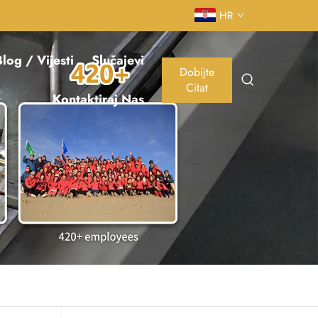
HR
log / Vijesti
Slučajevi
Dobijte
Citat
Kontaktiraj Nas