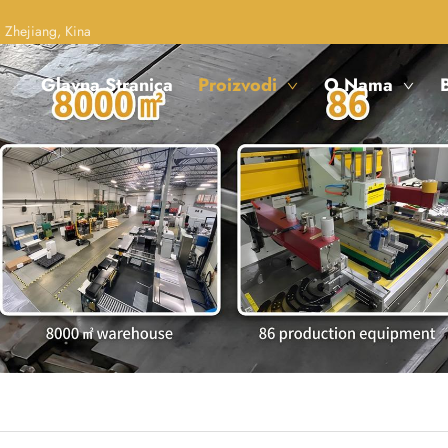
 Zhejiang, Kina
Glavna Stranica
Proizvodi
O Nama
B