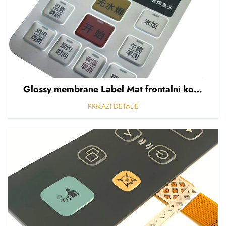
Glossy membrane Label Mat frontalni kontrolni panel Sticker Refuziran polikarbonat Grafički preklapanje
PRIKAZI DETALJE