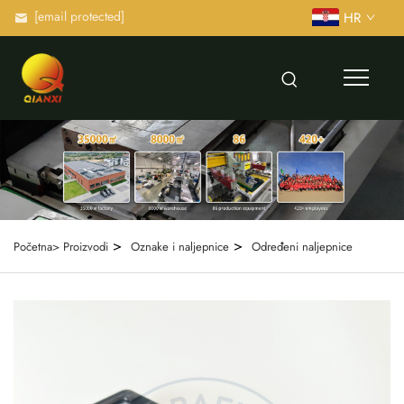
[email protected]
HR
>
>
Početna>
Proizvodi
Oznake i naljepnice
Određeni naljepnice