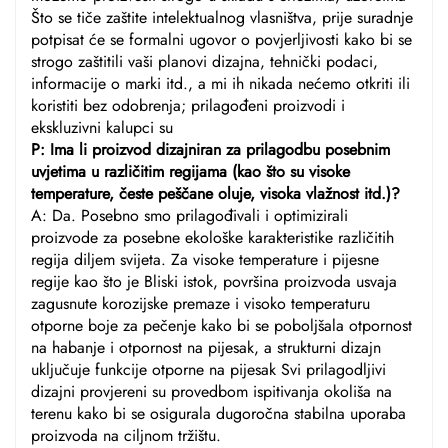
Što se tiče zaštite intelektualnog vlasništva, prije suradnje
potpisat će se formalni ugovor o povjerljivosti kako bi se
strogo zaštitili vaši planovi dizajna, tehnički podaci,
informacije o marki itd., a mi ih nikada nećemo otkriti ili
koristiti bez odobrenja; prilagođeni proizvodi i
ekskluzivni kalupci su
P: Ima li proizvod dizajniran za prilagodbu posebnim
uvjetima u različitim regijama (kao što su visoke
temperature, česte peščane oluje, visoka vlažnost itd.)?
A: Da. Posebno smo prilagođivali i optimizirali
proizvode za posebne ekološke karakteristike različitih
regija diljem svijeta. Za visoke temperature i pijesne
regije kao što je Bliski istok, površina proizvoda usvaja
zagusnute korozijske premaze i visoko temperaturu
otporne boje za pečenje kako bi se poboljšala otpornost
na habanje i otpornost na pijesak, a strukturni dizajn
uključuje funkcije otporne na pijesak Svi prilagodljivi
dizajni provjereni su provedbom ispitivanja okoliša na
terenu kako bi se osigurala dugoročna stabilna uporaba
proizvoda na ciljnom tržištu.