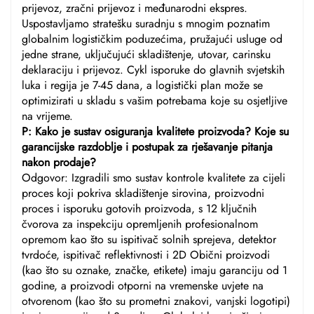
prijevoz, zračni prijevoz i međunarodni ekspres.
Uspostavljamo stratešku suradnju s mnogim poznatim
globalnim logističkim poduzećima, pružajući usluge od
jedne strane, uključujući skladištenje, utovar, carinsku
deklaraciju i prijevoz. Cykl isporuke do glavnih svjetskih
luka i regija je 7-45 dana, a logistički plan može se
optimizirati u skladu s vašim potrebama koje su osjetljive
na vrijeme.
P: Kako je sustav osiguranja kvalitete proizvoda? Koje su
garancijske razdoblje i postupak za rješavanje pitanja
nakon prodaje?
Odgovor: Izgradili smo sustav kontrole kvalitete za cijeli
proces koji pokriva skladištenje sirovina, proizvodni
proces i isporuku gotovih proizvoda, s 12 ključnih
čvorova za inspekciju opremljenih profesionalnom
opremom kao što su ispitivač solnih sprejeva, detektor
tvrdoće, ispitivač reflektivnosti i 2D Obični proizvodi
(kao što su oznake, značke, etikete) imaju garanciju od 1
godine, a proizvodi otporni na vremenske uvjete na
otvorenom (kao što su prometni znakovi, vanjski logotipi)