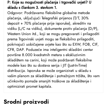
P: Koje su mogućnosti plaćanja i trgovački uvjeti? U
skladu s člankom 3. stavkom 1.
Odgovor: Podržavamo fleksibilne globalne metode
plaćanja, uključujući Telegrafski prijenos (T/T, 30%
depozit + 70% plaćanje prije isporuke), akreditiv na
vidiku (L/C na vidiku), dokumente protiv plaćanja (D/P),
Western Union itd., koji se mogu pregovarati i prilagoditi
prema Trgovinski uvjeti mogu se fleksibilno prilagoditi,
pokrivajući uobičajene uvjete kao što su EXW, FOB, CIF,
CFR, DAP. Poduzeće ima inteligentni skladišni centar
površine 8.000 kvadratnih metara s ekskluzivnim
skladištem na carini, koji može podržavati fleksibilne
modele kao što su dostava serija i JIT (Just-In-Time)
distribucija. Isporuka se može organizirati u skladu s
vašim planom za skladištenje i potražnjom tržišta, što vam
učinkovito pomaže smanjiti troškove za skladištenje i
optimizirati promet kapitala.
Srodni proizvodi