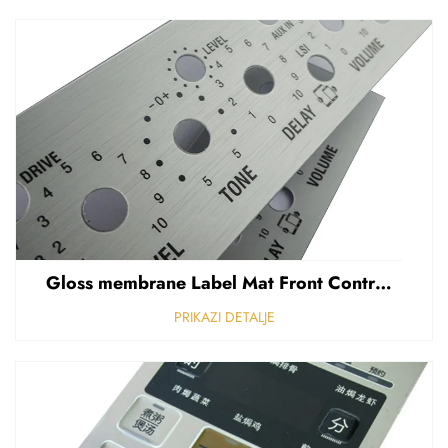
Gloss membrane Label Mat Front Control Panel Sticker Refuziran polikarbonat Grafički prekriven
PRIKAZI DETALJE