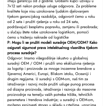
imaju garanciju od 3 godine. Globalni kupci uživaju u
7×12 sati nakon prodaje usluge odgovora. Za probleme
kvalitete koje nisu uzrokovane ljudskim djelovanjem
tijekom garancijskog razdoblja, odgovorit ćemo u roku
od 2 sata i pružiti rješenja u roku od 24 sata,
podržavajući besplatnu popravku, zamjenu ili preobrada;
u slučaju štete robe uzrokovane logistikom, pomoći
ćemo u traženju naknade od logističke
P: Mogu li se pružiti modeli suradnje OEM/ODM? Kako
osigurati sigurnost prava intelektualnog vlasništva tijekom
procesa suradnje?
Odgovor: Imamo višegodišnje iskustvo u globalnoj
suradnji OEM / ODM i pružili smo ekskluzivna rješenja
za logotip i proizvode za mnoge inozemne brendove u
Sjevernoj Americi, Europi, Bliskom istoku, Oceaniji i
drugim regijama. U suradnji s ODM-om, naš tim za
istraživanje i razvoj može pružiti usluge punog procesa
od dizajna proizvoda, istraživanja i razvoja do masovne
proizvodnje na temelju vaših potreba tržišta, tehničkih
parametara i trendova industrije; u suradnji s OEM-om,
možemo proizvesti strogo u skladu s crtežima, uzorcima