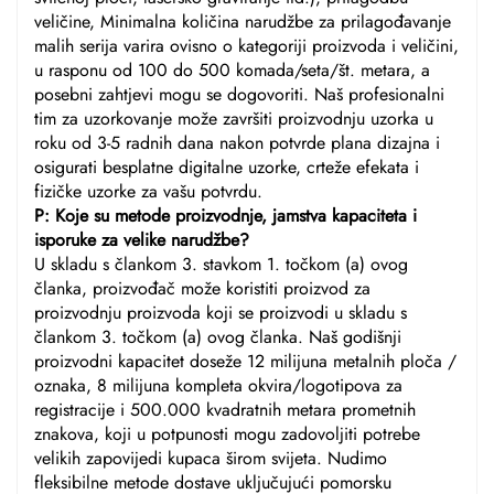
veličine, Minimalna količina narudžbe za prilagođavanje
malih serija varira ovisno o kategoriji proizvoda i veličini,
u rasponu od 100 do 500 komada/seta/št. metara, a
posebni zahtjevi mogu se dogovoriti. Naš profesionalni
tim za uzorkovanje može završiti proizvodnju uzorka u
roku od 3-5 radnih dana nakon potvrde plana dizajna i
osigurati besplatne digitalne uzorke, crteže efekata i
fizičke uzorke za vašu potvrdu.
P: Koje su metode proizvodnje, jamstva kapaciteta i
isporuke za velike narudžbe?
U skladu s člankom 3. stavkom 1. točkom (a) ovog
članka, proizvođač može koristiti proizvod za
proizvodnju proizvoda koji se proizvodi u skladu s
člankom 3. točkom (a) ovog članka. Naš godišnji
proizvodni kapacitet doseže 12 milijuna metalnih ploča /
oznaka, 8 milijuna kompleta okvira/logotipova za
registracije i 500.000 kvadratnih metara prometnih
znakova, koji u potpunosti mogu zadovoljiti potrebe
velikih zapovijedi kupaca širom svijeta. Nudimo
fleksibilne metode dostave uključujući pomorsku