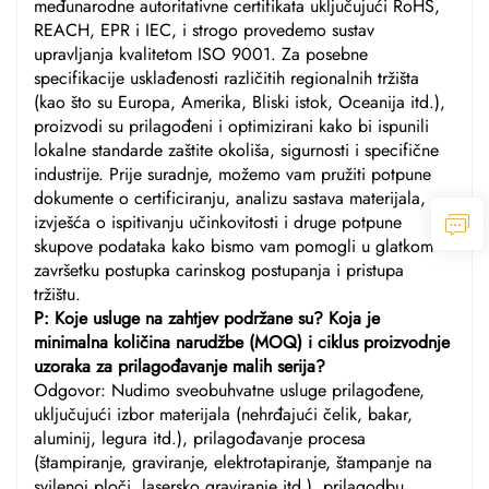
međunarodne autoritativne certifikata uključujući RoHS,
REACH, EPR i IEC, i strogo provedemo sustav
upravljanja kvalitetom ISO 9001. Za posebne
specifikacije usklađenosti različitih regionalnih tržišta
(kao što su Europa, Amerika, Bliski istok, Oceanija itd.),
proizvodi su prilagođeni i optimizirani kako bi ispunili
lokalne standarde zaštite okoliša, sigurnosti i specifične
industrije. Prije suradnje, možemo vam pružiti potpune
dokumente o certificiranju, analizu sastava materijala,
izvješća o ispitivanju učinkovitosti i druge potpune
skupove podataka kako bismo vam pomogli u glatkom
završetku postupka carinskog postupanja i pristupa
tržištu.
P: Koje usluge na zahtjev podržane su? Koja je
minimalna količina narudžbe (MOQ) i ciklus proizvodnje
uzoraka za prilagođavanje malih serija?
Odgovor: Nudimo sveobuhvatne usluge prilagođene,
uključujući izbor materijala (nehrđajući čelik, bakar,
aluminij, legura itd.), prilagođavanje procesa
(štampiranje, graviranje, elektrotapiranje, štampanje na
svilenoj ploči, lasersko graviranje itd.), prilagodbu