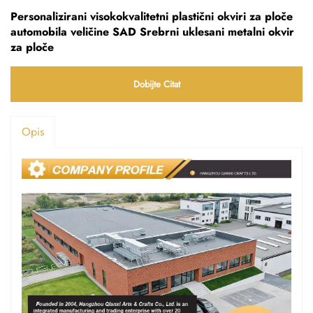
Personalizirani visokokvalitetni plastični okviri za ploče
automobila veličine SAD Srebrni uklesani metalni okvir
za ploče
Dobijte Citat
Opis