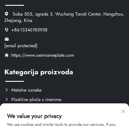
Soba 505, zgrada 3, Wuchang Tiandi Center, Hangzhou,
Zhejiang, Kina
+86-13346185958
[email protected]
https://www.oemnameplate.com
Kategorija proizvoda
Metalne oznake
Plastične ploče s imenima
Oznake i naljepnice
We value your privacy
Stvari za obuku
We use cookies and similar tools to provide our services. If you