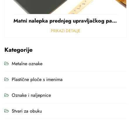
Matni nalepka prednjeg upravljačkog panela Perforirani nalepka od polikarbonata od PVC-a debljine 0,25 mm
PRIKAZI DETALJE
Kategorije
Metalne oznake
Plastične ploče s imenima
Oznake i naljepnice
Stvari za obuku