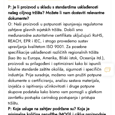
P: Je li proizvod u skladu s standardima usklađenosti
našeg ciljnog tržišta? Možete li nam dostaviti relevantne
dokumente?
O: Naši proizvodi u potpunosti ispunjavaju regulatorne
zahtjeve glavnih svjetskih tržišta. Dobili smo
međunarodne autoritativne certifikata uključujući RoHS,
REACH, EPR i IEC, i strogo provedemo sustav
upravljanja kvalitetom ISO 9001. Za posebne
specifikacije usklađenosti različitih regionalnih tržišta
(kao što su Europa, Amerika, Bliski istok, Oceanija itd.),
proizvodi su prilagođeni i optimizirani kako bi ispunili
lokalne standarde zaštite okoliša, sigurnosti i specifične
industrije. Prije suradnje, možemo vam pružiti potpune
dokumente o certificiranju, analizu sastava materijala,
izvješća o ispitivanju učinkovitosti i druge potpune
skupove podataka kako bismo vam pomogli u glatkom
završetku postupka carinskog postupanja i pristupa
tržištu.
P: Koje usluge na zahtjev podržane su? Koja je
minimalna količina narudžbe (MOQ) i ciklus proizvodnje