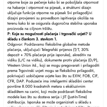
otporne boje za pečenje kako bi se poboljšala otpornost
na habanje i otpornost na pijesak, a strukturni dizajn
uključuje funkcije otporne na pijesak Svi prilagodljivi
dizajni provjereni su provedbom ispitivanja okoliša na
terenu kako bi se osigurala dugoročna stabilna uporaba
proizvoda na ciljnom tržištu.
P: Koje su mogućnosti plaćanja i trgovački uvjeti? U
skladu s člankom 3. stavkom 1.
Odgovor: Podržavamo fleksibilne globalne metode
plaćanja, uključujući Telegrafski prijenos (T/T, 30%
depozit + 70% plaćanje prije isporuke), akreditiv na
vidiku (L/C na vidiku), dokumente protiv plaćanja (D/P),
Western Union itd., koji se mogu pregovarati i prilagoditi
prema Trgovinski uvjeti mogu se fleksibilno prilagoditi,
pokrivajući uobičajene uvjete kao što su EXW, FOB, CIF,
CFR, DAP. Poduzeće ima inteligentni skladišni centar
površine 8.000 kvadratnih metara s ekskluzivnim
skladištem na carini, koji može podržavati fleksibilne
modele kao što su dostava serija i JIT (Just-In-Time)
distribucija. Isporuka se može organizirati u skladu s