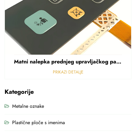
Matni nalepka prednjeg upravljačkog panela Perforirani nalepka od polikarbonata od PVC-a debljine 0,25 mm
PRIKAZI DETALJE
Kategorije
Metalne oznake
Plastične ploče s imenima