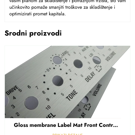
vašim planom za skladištenje i potražnjom tržišta, što vam
učinkovito pomaže smanjiti troškove za skladištenje i
optimizirati promet kapitala.
Srodni proizvodi
Gloss membrane Label Mat Front Control Panel Sticker Refuziran polikarbonat Grafički prekriven