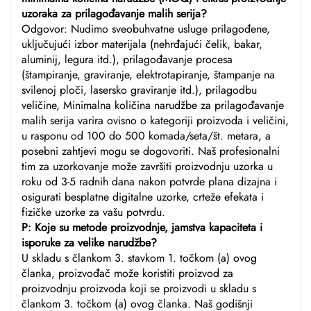
uzoraka za prilagođavanje malih serija?
Odgovor: Nudimo sveobuhvatne usluge prilagođene,
uključujući izbor materijala (nehrđajući čelik, bakar,
aluminij, legura itd.), prilagođavanje procesa
(štampiranje, graviranje, elektrotapiranje, štampanje na
svilenoj ploči, lasersko graviranje itd.), prilagodbu
veličine, Minimalna količina narudžbe za prilagođavanje
malih serija varira ovisno o kategoriji proizvoda i veličini,
u rasponu od 100 do 500 komada/seta/št. metara, a
posebni zahtjevi mogu se dogovoriti. Naš profesionalni
tim za uzorkovanje može završiti proizvodnju uzorka u
roku od 3-5 radnih dana nakon potvrde plana dizajna i
osigurati besplatne digitalne uzorke, crteže efekata i
fizičke uzorke za vašu potvrdu.
P: Koje su metode proizvodnje, jamstva kapaciteta i
isporuke za velike narudžbe?
U skladu s člankom 3. stavkom 1. točkom (a) ovog
članka, proizvođač može koristiti proizvod za
proizvodnju proizvoda koji se proizvodi u skladu s
člankom 3. točkom (a) ovog članka. Naš godišnji