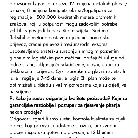
proizvodni kapacitet doseže 12 milijuna metalnih ploča /
oznaka, 8 milijuna kompleta okvira/logotipova za
registracije i 500.000 kvadratnih metara prometnih
znakova, koji u potpunosti mogu zadovoljiti potrebe
velikih zapovijedi kupaca širom svijeta. Nudimo
fleksibilne metode dostave uključujući pomorsku
prijevoz, zračni prijevoz i međunarodni ekspres.
Uspostavljamo stratešku suradnju s mnogim poznatim
globalnim logističkim poduzećima, pružajući usluge od
jedne strane, uključujući skladištenje, utovar, carinsku
deklaraciju i prijevoz. Cykl isporuke do glavnih svjetskih
luka i regija je 7-45 dana, a logistički plan može se
optimizirati u skladu s vašim potrebama koje su osjetljive
na vrijeme.
P: Kako je sustav osiguranja kvalitete proizvoda? Koje su
garancijske razdoblje i postupak za rješavanje pitanja
nakon prodaje?
Odgovor: Izgradili smo sustav kontrole kvalitete za cijeli
proces koji pokriva skladištenje sirovina, proizvodni
proces i isporuku gotovih proizvoda, s 12 ključnih