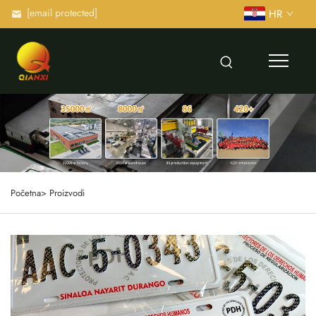
[email protected]
HR
Početna>
Proizvodi