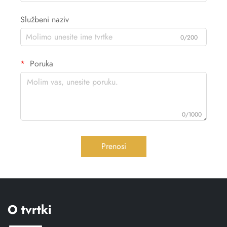
Službeni naziv
0/200
Poruka
0/1000
Prenosi
O tvrtki