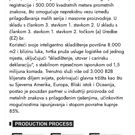
registracije i 500.000 kvadratnih metara prometnih
znakova, što omogućuje neprekidnu vezu između
prilagođavanja malih serija i masovne proizvodnje. U
skladu s člankom 3. stavkom 1. stavkom 2. U skladu s
člankom 3. stavkom 1. stavkom 2. točkom (a) Uredbe
(EZ) br.
Koristeći svoje inteligentno skladištenje površine 8.000
m2 i blizinu luka, tvrtka pruža usluge logistike od jednog
mjesta, uključujući "skladištenje, utovar i carinsku
deklaraciju", s stabilnom mjesečnom isporukom od 1,5
milijuna komada. Trenutno služi više od 3.000 B2B
klijenata diljem svijeta, pokrivajući glavna tržišta kao što
su Sjeverna Amerika, Europa, Bliski istok i Oceanija,
postao je pouzdan partner u industriji proizvoda od
metalnih znakova s prilagođenim rješenjima, učinkovitim
mogućnostima ispunjavanja i stopom povratne kupnje
85%.