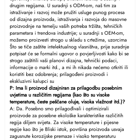
drugim regijama. U suradnji s ODM-om, naš tim za
istraživanje i razvoj može pružiti usluge punog procesa
od dizajna proizvoda, istraživanja i razvoja do masovne
proizvodnje na temelju vaših potreba tržišta, tehničkih
parametara i trendova industrije; u suradnji s OEM-om,
možemo proizvesti strogo u skladu s crtežima, uzorcima
Što se tiče zaštite intelektualnog vlasništva, prije suradnje
potpisat će se formalni ugovor o povjerljivosti kako bi se
strogo zaštitili vaši planovi dizajna, tehnički podaci,
informacije o marki itd., a mi ih nikada nećemo otkriti ili
koristiti bez odobrenja; prilagođeni proizvodi i
ekskluzivni kalupci su
P: Ima li proizvod dizajniran za prilagodbu posebnim
uvjetima u različitim regijama (kao što su visoke
temperature, česte peščane oluje, visoka vlažnost itd.)?
A: Da. Posebno smo prilagođivali i optimizirali
proizvode za posebne ekološke karakteristike različitih
regija diljem svijeta. Za visoke temperature i pijesne
regije kao što je Bliski istok, površina proizvoda usvaja
zagusnute korozijske premaze i visoko temperaturu