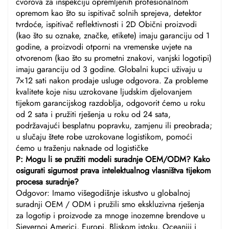
čvorova za inspekciju opremljenih profesionalnom
opremom kao što su ispitivač solnih sprejeva, detektor
tvrdoće, ispitivač reflektivnosti i 2D Obični proizvodi
(kao što su oznake, značke, etikete) imaju garanciju od 1
godine, a proizvodi otporni na vremenske uvjete na
otvorenom (kao što su prometni znakovi, vanjski logotipi)
imaju garanciju od 3 godine. Globalni kupci uživaju u
7×12 sati nakon prodaje usluge odgovora. Za probleme
kvalitete koje nisu uzrokovane ljudskim djelovanjem
tijekom garancijskog razdoblja, odgovorit ćemo u roku
od 2 sata i pružiti rješenja u roku od 24 sata,
podržavajući besplatnu popravku, zamjenu ili preobrada;
u slučaju štete robe uzrokovane logistikom, pomoći
ćemo u traženju naknade od logističke
P: Mogu li se pružiti modeli suradnje OEM/ODM? Kako
osigurati sigurnost prava intelektualnog vlasništva tijekom
procesa suradnje?
Odgovor: Imamo višegodišnje iskustvo u globalnoj
suradnji OEM / ODM i pružili smo ekskluzivna rješenja
za logotip i proizvode za mnoge inozemne brendove u
Sjevernoj Americi, Europi, Bliskom istoku, Oceaniji i