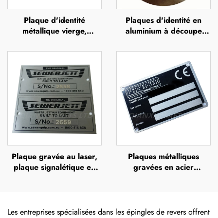
Plaque d'identité
Plaques d'identité en
métallique vierge,
aluminium à découpe
étiquette d'identification
diamant personnalisées et
en aluminium, badge
peintes, plaque
signalétique, plaque
métallique avec logo
d'identité en acier
inoxydable
Plaque gravée au laser,
Plaques métalliques
plaque signalétique en
gravées en acier
acier inoxydable gravée,
inoxydable (SS), plaques
logo métallique
nominatives gravées en
acier inoxydable avec
logo
Les entreprises spécialisées dans les épingles de revers offrent