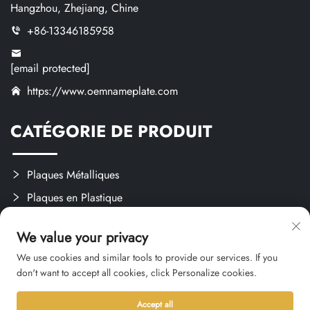
Hangzhou, Zhejiang, Chine
+86-13346185958
[email protected]
https://www.oemnameplate.com
CATÉGORIE DE PRODUIT
Plaques Métalliques
Plaques en Plastique
Étiquettes et Autocollants
We value your privacy
Créations Sur Mesure
We use cookies and similar tools to provide our services. If you
don't want to accept all cookies, click Personalize cookies.
Accept all