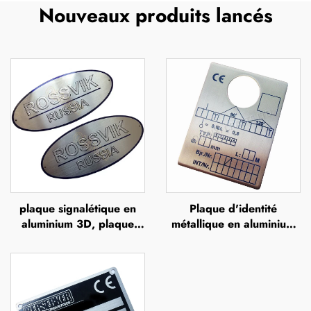
Nouveaux produits lancés
plaque signalétique en
Plaque d'identité
aluminium 3D, plaque
métallique en aluminium
d'identité en acier
ou en acier inoxydable,
inoxydable, étiquette
gravée, imprimée UV,
métallique avec logo en
sérigraphiée ou par
relief
impression offset, plaque
métallique en relief