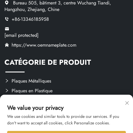
Bureau 505, bâtiment 3, centre Wuchang Tiandi,
Hangzhou, Zhejiang, Chine
+86-13346185958
[email protected]
https://www.oemnameplate.com
CATÉGORIE DE PRODUIT
Plaques Métalliques
Plaques en Plastique
Étiquettes et Autocollants
We value your privacy
Créations Sur Mesure
We use cookies and similar tools to provide our services. If you
don't want to accept all cookies, click Personalize cookies.