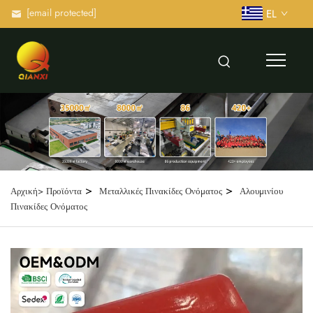
[email protected]
EL
>
>
Αρχική>
Προϊόντα
Μεταλλικές Πινακίδες Ονόματος
Αλουμινίου
Πινακίδες Ονόματος