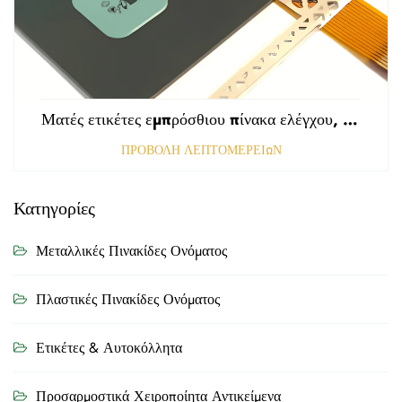
Ματές ετικέτες εμπρόσθιου πίνακα ελέγχου, τρυπημένες με αμαυρωμένη επιφάνεια, πάχους 0,25 mm, ετικέτες από πολυκαρβονικό ή PVC
ΠΡΟΒΟΛΗ ΛΕΠΤΟΜΕΡΕΙΩΝ
Κατηγορίες
Μεταλλικές Πινακίδες Ονόματος
Πλαστικές Πινακίδες Ονόματος
Ετικέτες & Αυτοκόλλητα
Προσαρμοστικά Χειροποίητα Αντικείμενα