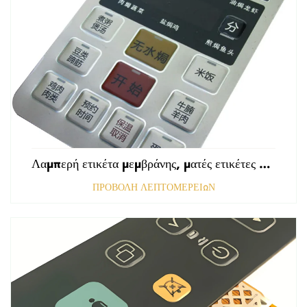
Λαμπερή ετικέτα μεμβράνης, ματές ετικέτες εμπρόσθιου πίνακα ελέγχου, ανάγλυφες ετικέτες πολυκαρβονικού, γραφικές επικαλύψεις
ΠΡΟΒΟΛΗ ΛΕΠΤΟΜΕΡΕΙΩΝ