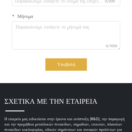
0/200
Μήνυμα
0/1000
Υποβολή
ΣΧΕΤΙΚΑ ΜΕ ΤΗΝ ΕΤΑΙΡΕΙΑ
Η εταιρεία μας ειδικεύεται στην έρευνα και ανάπτυξη (R&D), την παραγωγή
και την προμήθεια μεταλλικών πινακίδων, σημαδιών, ετικετών, πλαισίων
πινακίδων κυκλοφορίας, οδικών σημάνσεων και συναφών προϊόντων για