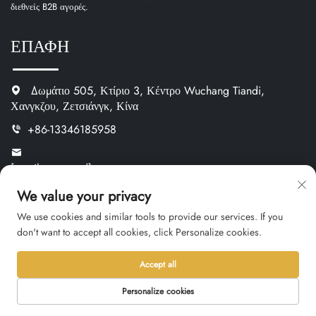
διεθνείς B2B αγορές.
ΕΠΑΦΗ
Δωμάτιο 505, Κτίριο 3, Κέντρο Wuchang Tiandi,
Χανγκζου, Ζετσιάνγκ, Κίνα
+86-13346185958
[email protected]
https://www.oemnameplate.com
We value your privacy
We use cookies and similar tools to provide our services. If you
Κατηγορία Προϊόντος
don't want to accept all cookies, click Personalize cookies.
Accept all
Μεταλλικές Πινακίδες Ονόματος
Personalize cookies
Πλαστικές Πινακίδες Ονόματος