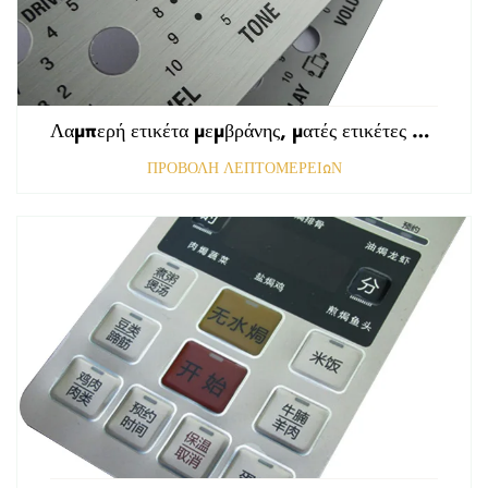
Λαμπερή ετικέτα μεμβράνης, ματές ετικέτες εμπρόσθιου πίνακα ελέγχου, ανάγλυφη γραφική επικάλυψη πολυκαρβονικού
ΠΡΟΒΟΛΗ ΛΕΠΤΟΜΕΡΕΙΩΝ