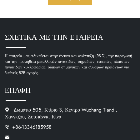
ΣΧΕΤΙΚΑ ΜΕ ΤΗΝ ΕΤΑΙΡΕΙΑ
Η εταιρεία μας ειδικεύεται στην έρευνα και ανάπτυξη (R&D), την παραγωγή
και την προμήθεια μεταλλικών πινακίδων, σημαδιών, ετικετών, πλαισίων
πινακίδων κυκλοφορίας, οδικών σημάνσεων και συναφών προϊόντων για
διεθνείς B2B αγορές.
ΕΠΑΦΗ
Δωμάτιο 505, Κτίριο 3, Κέντρο Wuchang Tiandi,
Χανγκζου, Ζετσιάνγκ, Κίνα
+86-13346185958