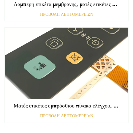
Λαμπερή ετικέτα μεμβράνης, ματές ετικέτες εμπρόσθιου πίνακα ελέγχου, ανάγλυφες ετικέτες πολυκαρβονικού, γραφικές επικαλύψεις
ΠΡΟΒΟΛΗ ΛΕΠΤΟΜΕΡΕΙΩΝ
Ματές ετικέτες εμπρόσθιου πίνακα ελέγχου, τρυπημένες με αμαυρωμένη επιφάνεια, πάχους 0,25 mm, ετικέτες από πολυκαρβονικό ή PVC
ΠΡΟΒΟΛΗ ΛΕΠΤΟΜΕΡΕΙΩΝ