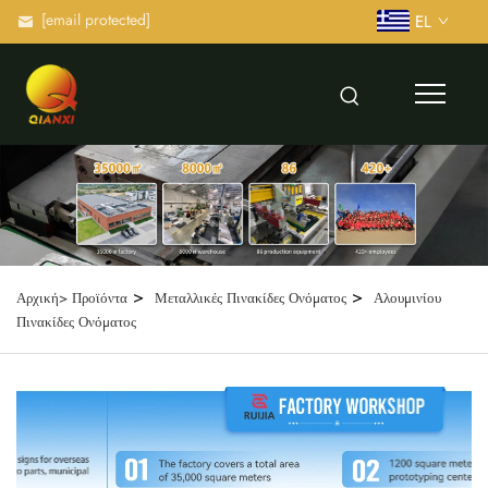
[email protected]
EL
>
>
Αρχική>
Προϊόντα
Μεταλλικές Πινακίδες Ονόματος
Αλουμινίου
Πινακίδες Ονόματος