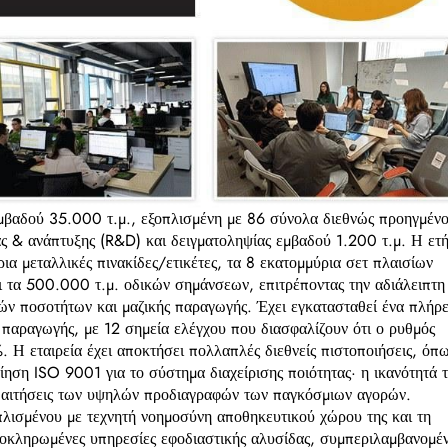
εμβαδού 35.000 τ.μ., εξοπλισμένη με 86 σύνολα διεθνώς προηγμέν
ς & ανάπτυξης (R&D) και δειγματοληψίας εμβαδού 1.200 τ.μ. Η ετ
ια μεταλλικές πινακίδες/ετικέτες, τα 8 εκατομμύρια σετ πλαισίων
ι τα 500.000 τ.μ. οδικών σημάνσεων, επιτρέποντας την αδιάλειπτη
ν ποσοτήτων και μαζικής παραγωγής. Έχει εγκατασταθεί ένα πλήρε
 παραγωγής, με 12 σημεία ελέγχου που διασφαλίζουν ότι ο ρυθμός
 Η εταιρεία έχει αποκτήσει πολλαπλές διεθνείς πιστοποιήσεις, όπ
ση ISO 9001 για το σύστημα διαχείρισης ποιότητας· η ικανότητά τ
απαιτήσεις των υψηλών προδιαγραφών των παγκόσμιων αγορών.
πλισμένου με τεχνητή νοημοσύνη αποθηκευτικού χώρου της και τη
 ολοκληρωμένες υπηρεσίες εφοδιαστικής αλυσίδας, συμπεριλαμβανομέ