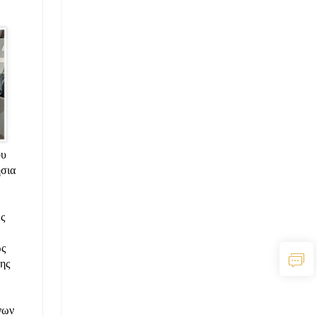
ου
ήσια
ς
ως
ης
νων