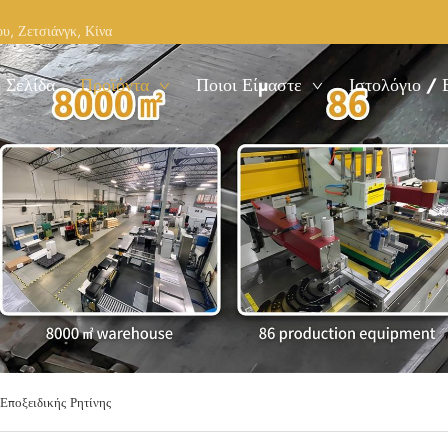
υ, Ζετσιάνγκ, Κίνα
 Σελίδα
Προϊόντα
Ποιοι Είμαστε
Ιστολόγιο / 
Εποξειδικής Ρητίνης