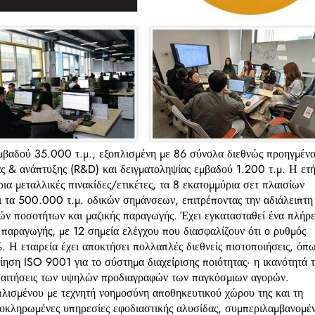
εμβαδού 35.000 τ.μ., εξοπλισμένη με 86 σύνολα διεθνώς προηγμέν
ς & ανάπτυξης (R&D) και δειγματοληψίας εμβαδού 1.200 τ.μ. Η ετ
ια μεταλλικές πινακίδες/ετικέτες, τα 8 εκατομμύρια σετ πλαισίων
ι τα 500.000 τ.μ. οδικών σημάνσεων, επιτρέποντας την αδιάλειπτη
ν ποσοτήτων και μαζικής παραγωγής. Έχει εγκατασταθεί ένα πλήρε
 παραγωγής, με 12 σημεία ελέγχου που διασφαλίζουν ότι ο ρυθμός
 Η εταιρεία έχει αποκτήσει πολλαπλές διεθνείς πιστοποιήσεις, όπ
ση ISO 9001 για το σύστημα διαχείρισης ποιότητας· η ικανότητά τ
απαιτήσεις των υψηλών προδιαγραφών των παγκόσμιων αγορών.
πλισμένου με τεχνητή νοημοσύνη αποθηκευτικού χώρου της και τη
 ολοκληρωμένες υπηρεσίες εφοδιαστικής αλυσίδας, συμπεριλαμβανομέ