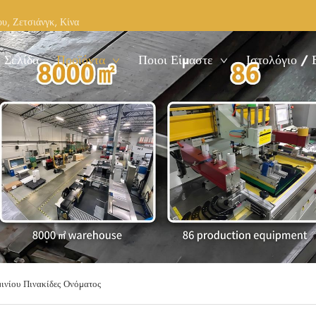
υ, Ζετσιάνγκ, Κίνα
 Σελίδα
Προϊόντα
Ποιοι Είμαστε
Ιστολόγιο / 
ινίου Πινακίδες Ονόματος