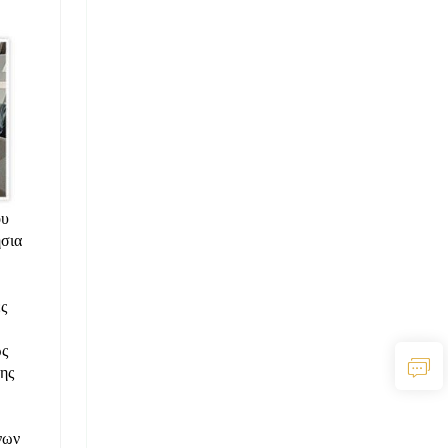
ου
ήσια
ς
ως
ης
νων