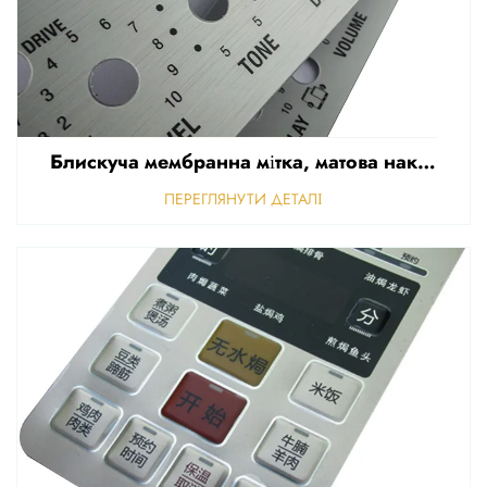
Блискуча мембранна мітка, матова наклейка для передньої панелі керування, рельєфна полікарбонатна графічна накладка
ПЕРЕГЛЯНУТИ ДЕТАЛІ