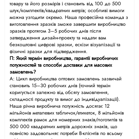
товару та його розмірів і становить від 100 до 500
штук/комплектів/квадратних метрів; особливі вимоги
можна узгодити окремо. Наша професійна команда з
виготовлення зразків зможе завершити виробництво
зразків протягом 3–5 робочих днів після
затвердження дизайн-проекту та надати вам
безкоштовні цифрові зразки, ескізи візуалізації та
фізичні зразки для підтвердження.
П: Який термін виробництва, гарантії виробничих
потужностей та способи доставки для масових
замовлень?
A: Цикл виробництва оптових замовлень зазвичай
становить 15–30 робочих днів (точний термін
коригується залежно від обсягу замовлення,
складності продукту та вимог до індивідуалізації).
Наша річна виробнича потужність досягає 12
мільйонів металевих табличок/етикеток, 8 мільйонів
комплектів рамок для номерних знаків/логотипів та
500 000 квадратних метрів дорожніх знаків, що
повністю задовольняє потреби B-клієнтів по всьому