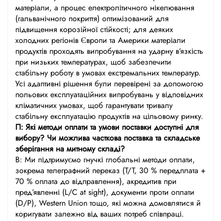
матеріали, а процес електролітичного нікелювання
(гальванічного покриття) оптимізований для
підвищення корозійної стійкості; для деяких
холодних регіонів Європи та Америки матеріали
продуктів проходять випробування на ударну в’язкість
при низьких температурах, щоб забезпечити
стабільну роботу в умовах екстремальних температур.
Усі адаптивні рішення були перевірені за допомогою
польових експлуатаційних випробувань у відповідних
кліматичних умовах, щоб гарантувати тривалу
стабільну експлуатацію продуктів на цільовому ринку.
П: Які методи оплати та умови поставки доступні для
вибору? Чи можлива часткова поставка та складське
зберігання на митному складі?
В: Ми підтримуємо гнучкі глобальні методи оплати,
зокрема телеграфний переказ (T/T, 30 % передплата +
70 % оплата до відправлення), акредитив при
пред’явленні (L/C at sight), документи проти оплати
(D/P), Western Union тощо, які можна домовлятися й
коригувати залежно від ваших потреб співпраці.