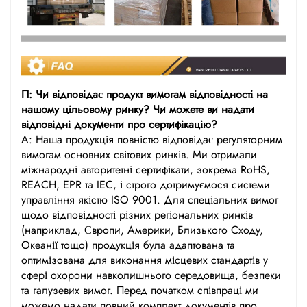
П: Чи відповідає продукт вимогам відповідності на
нашому цільовому ринку? Чи можете ви надати
відповідні документи про сертифікацію?
А: Наша продукція повністю відповідає регуляторним
вимогам основних світових ринків. Ми отримали
міжнародні авторитетні сертифікати, зокрема RoHS,
REACH, EPR та IEC, і строго дотримуємося системи
управління якістю ISO 9001. Для спеціальних вимог
щодо відповідності різних регіональних ринків
(наприклад, Європи, Америки, Близького Сходу,
Океанії тощо) продукція була адаптована та
оптимізована для виконання місцевих стандартів у
сфері охорони навколишнього середовища, безпеки
та галузевих вимог. Перед початком співпраці ми
можемо надати повний комплект документів про