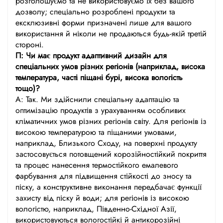
розголошуємо та не використовуємо їх без вашого
дозволу; спеціально розроблені продукти та
ексклюзивні форми призначені лише для вашого
використання й ніколи не продаються будь-якій третій
стороні.
П: Чи має продукт адаптивний дизайн для
спеціальних умов різних регіонів (наприклад, висока
температура, часті піщані бурі, висока вологість
тощо)?
А: Так. Ми здійснили спеціальну адаптацію та
оптимізацію продуктів з урахуванням особливих
кліматичних умов різних регіонів світу. Для регіонів із
високою температурою та піщаними умовами,
наприклад, Близького Сходу, на поверхні продукту
застосовується потовщений корозійностійкий покриття
та процес нанесення термостійкого емалевого
фарбування для підвищення стійкості до зносу та
піску, а конструктивне виконання передбачає функції
захисту від піску й води; для регіонів із високою
вологістю, наприклад, Південно-Східної Азії,
використовуються вологостійкі й антикорозійні