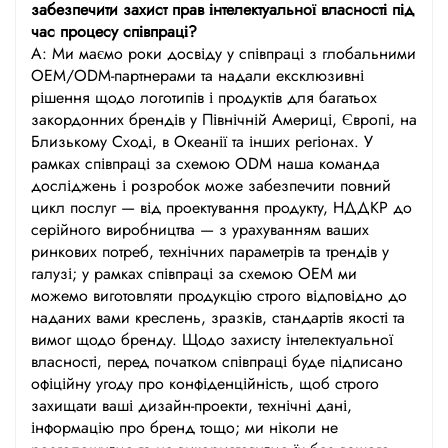
забезпечити захист прав інтелектуальної власності під
час процесу співпраці?
А: Ми маємо роки досвіду у співпраці з глобальними
OEM/ODM-партнерами та надали ексклюзивні
рішення щодо логотипів і продуктів для багатьох
закордонних брендів у Північній Америці, Європі, на
Близькому Сході, в Океанії та інших регіонах. У
рамках співпраці за схемою ODM наша команда
досліджень і розробок може забезпечити повний
цикл послуг — від проектування продукту, НДДКР до
серійного виробництва — з урахуванням ваших
ринкових потреб, технічних параметрів та трендів у
галузі; у рамках співпраці за схемою OEM ми
можемо виготовляти продукцію строго відповідно до
наданих вами креслень, зразків, стандартів якості та
вимог щодо бренду. Щодо захисту інтелектуальної
власності, перед початком співпраці буде підписано
офіційну угоду про конфіденційність, щоб строго
захищати ваші дизайн-проекти, технічні дані,
інформацію про бренд тощо; ми ніколи не