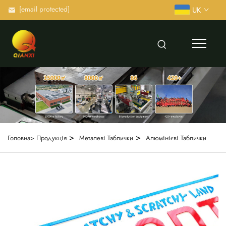
[email protected]
UK
>
>
Головна>
Продукція
Металеві Таблички
Алюмінієві Таблички