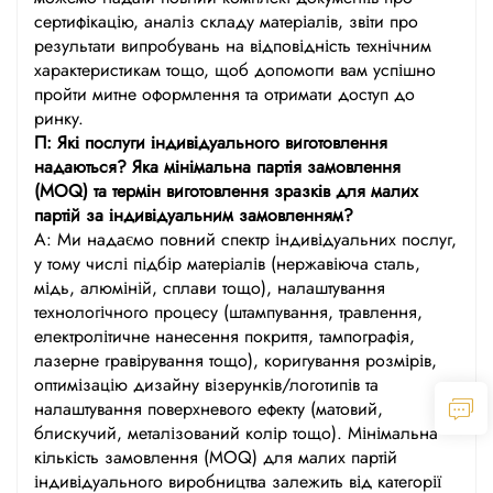
сертифікацію, аналіз складу матеріалів, звіти про
результати випробувань на відповідність технічним
характеристикам тощо, щоб допомогти вам успішно
пройти митне оформлення та отримати доступ до
ринку.
П: Які послуги індивідуального виготовлення
надаються? Яка мінімальна партія замовлення
(MOQ) та термін виготовлення зразків для малих
партій за індивідуальним замовленням?
А: Ми надаємо повний спектр індивідуальних послуг,
у тому числі підбір матеріалів (нержавіюча сталь,
мідь, алюміній, сплави тощо), налаштування
технологічного процесу (штампування, травлення,
електролітичне нанесення покриття, тампографія,
лазерне гравірування тощо), коригування розмірів,
оптимізацію дизайну візерунків/логотипів та
налаштування поверхневого ефекту (матовий,
блискучий, металізований колір тощо). Мінімальна
кількість замовлення (MOQ) для малих партій
індивідуального виробництва залежить від категорії