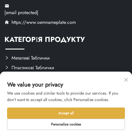
[email protected]
https://www.oemnameplate.com
КАТЕГОРІЯ ПРОДУКТУ
Металеві Таблички
Пластикові Таблички
Етикетки Та Наклейки
We value your privacy
Індивідуальні Вироби
We use cookies and similar tools to provide our services. If you
don't want to accept all cookies, click Personalize cookies.
Accept all
Авторське право © 2026 Hangzhou Qianxi Crafts CO., Ltd. Усі права
захищені. -
Політика конфіденційності
Personalize cookies