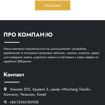
Надіслати
ПРО КОМПАНІЮ
Наша компанія спеціалізується на дослідженнях і розробках,
виробництві та постачанні металевих табличок, значків, етикеток, рамок
для номерних знаків, дорожніх знаків та пов’язаних з ними товарів на
зарубіжні B2B-ринки.
Контакт
Кімната 505, будівля 3, центр «Wuchang Tiandi»,
Ханчжоу, Чжецзян, Китай
+86-13346185958