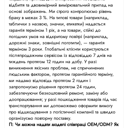
відбиття та двовимірний вимірювальний прилад на
основі зображень. Ми строго контролюємо рівень
браку в межах 3 %. На типові товари (наприклад,
таблички з назвою, значки, етикетки) надається
гарантія терміном 1 рік, а на товари, стійкі до
погодних умов на відкритому повітрі (наприклад,
дорожні знаки, зовнішні логотипи), — гарантія
терміном 3 роки. Глобальні клієнти користуються
післяпродажним сервісом із відповіддю 7 днів на
тиждень протягом 12 годин на добу. У разі
виникнення якісних проблем, не спричинених
людським фактором, протягом гарантійного терміну,
ми надамо відповідь протягом 2 годин і
запропонуємо рішення протягом 24 годин,
забезпечуючи безкоштовний ремонт, заміну або
доопрацювання; у разі пошкодження товарів під час
транспортування ми допоможемо оформити вимогу
про відшкодування з логістичної компанії та швидко
організуємо повторну поставку.
П: Чи можна надати моделі співпраці OEM/ODM? Як