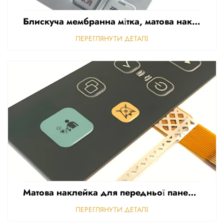
Блискуча мембранна мітка, матова наклейка для передньої панелі керування, рельєфна полікарбонатна графічна накладка
ПЕРЕГЛЯНУТИ ДЕТАЛІ
Матова наклейка для передньої панелі керування, перфорована матова, товщина 0,25 мм, полікарбонатні або ПВХ-наклейки
ПЕРЕГЛЯНУТИ ДЕТАЛІ