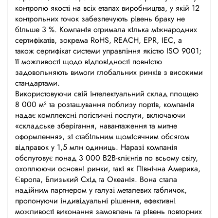
контролю якості на всіх етапах виробництва, у якій 12
контрольних точок забезпечують рівень браку не
більше 3 %. Компанія отримала кілька міжнародних
сертифікатів, зокрема RoHS, REACH, EPR, IEC, а
також сертифікат системи управління якістю ISO 9001;
її можливості щодо відповідності повністю
задовольняють вимоги глобальних ринків з високими
стандартами.
Використовуючи свій інтелектуальний склад площею
8 000 м² та розташування поблизу портів, компанія
надає комплексні логістичні послуги, включаючи
«складське зберігання, навантаження та митне
оформлення», зі стабільним щомісячним обсягом
відправок у 1,5 млн одиниць. Наразі компанія
обслуговує понад 3 000 B2B-клієнтів по всьому світу,
охоплюючи основні ринки, такі як Північна Америка,
Європа, Близький Схід та Океанія. Вона стала
надійним партнером у галузі металевих табличок,
пропонуючи індивідуальні рішення, ефективні
можливості виконання замовлень та рівень повторних