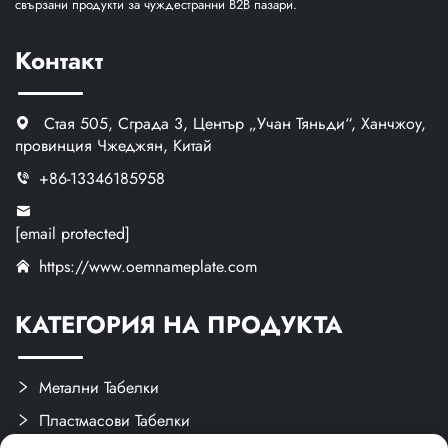
свързани продукти за чуждестранни B2B пазари.
Контакт
Стая 505, Сграда 3, Център „Учан Тяньди“, Ханчжоу,
провинция Чжеджян, Китай
+86-13346185958
[email protected]
https://www.oemnameplate.com
КАТЕГОРИЯ НА ПРОДУКТА
Метални Табелки
Пластмасови Табелки