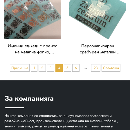
шрифт
за лога
Именни етикети с пренос
Персонализиран
на метална фолио,
сребърен метален
сертифицирани според
стикер с пренос – декал
ISO, високоточни микро
за лого от никел с
...
Предишна
1
2
3
4
5
6
23
Следваща
стикери в розово златист,
огледен финиш за
сребърен и черен цвят
маркиране на брандове
с многоезични етикети
За компанията
Нашата компания се специализира в научноизследователската и
развойна дейност, производството и доставката на метални табелки,
значки, етикети, рамки за регистрационни номера, пътни знаци и