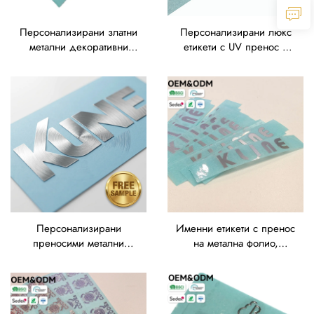
Персонализирани златни
Персонализирани люкс
метални декоративни
етикети с UV пренос в
етикети с
златист цвят, 3D метално
електроформиране, 3D
лого, електроформиран
етикети в хромирано
етикет, тънка никелова
сребрист цвят,
метална преносима
електроформиране от
наклейка за чаши
метален пренос на лого,
електроформирани
никелови наклейки
Персонализирани
Именни етикети с пренос
преносими метални
на метална фолио,
букви в матов никелов
сертифицирани според
цвят | Самоприлепващи
ISO, издръжливи
електроформирани
стикери със сребърни
етикети с разделен
букви с висока адхезия