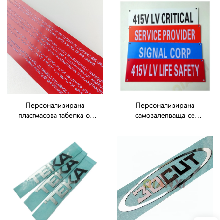
на гравирани етикети от
пластмасови
траволит
електрически
предупредителни
етикети за оборудване
Персонализирана
Персонализирана
пластмасова табелка от
самозалепваща се
траволит, гравирана
гравирана табелка –
табелка за електрически
празна пластмасова
клапани, производител
табелка за клапани и
на гравирани етикети от
електрическо
траволит
оборудване, гравирани
етикети от траволит