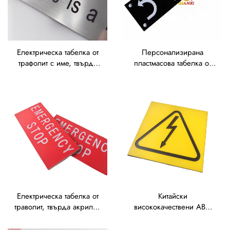
Електрическа табелка от
Персонализирана
трафолит с име, твърда
пластмасова табелка от
акрилова пластмасова
траволит, гравирани
етикетна плочка за
етикети за електрически
клапани, изработена
клапани, производител
чрез гравиране,
на гравирани табелки от
гравирана трафолитна
траволит
табелка
Електрическа табелка от
Китайски
траволит, твърда акрилна
висококачествени ABS-
пластмасова табелка за
листове от материала
клапани, производител
„Трафолит“ с гравирани