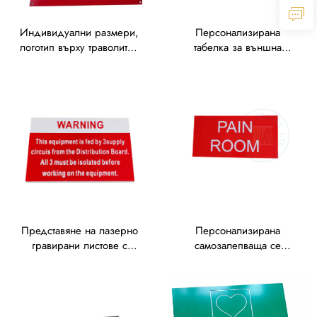
Индивидуални размери,
Персонализирана
логотип върху траволит –
табелка за външна
безплатен дизайн, нисък
употреба за
минимален обем на
индустриални машини,
поръчка (MOQ) за
гравирана табелка от
онлайн печат на етикети
пластмаса за клапани и
от траволит
електрически устройства,
празна гравирана
табелка от траволит
Представяне на лазерно
Персонализирана
гравирани листове с
самозалепваща се
лепкава основа от
гравирана табелка от
траволит – пластмасови
пластмаса за
гравирани табелки за
електрически табелки,
клапани, етикети за
празна гравирана