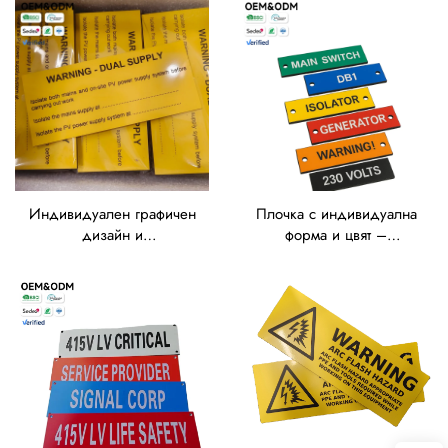
доставка, приемаме OEM
изпълнение за
поръчки за етикети,
материали, табелки за
гравирани табелки и
имена, етикети и
материали от траволит
персонализирани етикети
от траволит
Индивидуален графичен
Плочка с индивидуална
дизайн и
форма и цвят –
персонализиран текст за
безплатен пробен
етикети – безплатен
екземпляр, отстъпки при
макет, спешна поръчка
пакетни поръчки за
за печат върху траволит,
етикети от траволит за
онлайн поръчка на
онлайн употреба
етикети от траволит