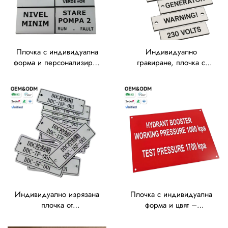
Плочка с индивидуална
Индивидуално
форма и персонализиран
гравиране, плочка с
логотип – безплатен
персонализиран текст –
пробен екземпляр,
безплатен художествен
бързо изпълнение за
дизайн, отстъпки при
етикети, табелки и
пакетни поръчки за
материали от траволит
етикети, табелки и
табелки от траволит с
гравиране
Индивидуално изрязана
Плочка с индивидуална
плочка от
форма и цвят –
персонализиран
безплатен пробен
материал – безплатна
екземпляр, бързо