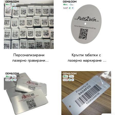
складове и логистика –
покритие, постоянни, с
плочи от неръждаема
висок контраст за
стомана с QR код
проследяване, етикети с
QR код за активи
Персонализирани
Кръгли табелки с
лазерно гравирани
лазерно маркиране и
табелки за
единичен централен
идентификация на
отвор за марки на голф
активи,
продукти, инструкции,
водонепроницаеми,
серийни номера и QR
антикорозионни,
кодове, QR етикети за
издръжливи табелки и
активи
етикети от неръждаема
стомана и алуминий с QR
код