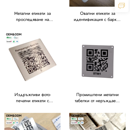
Метални етикети за
Овални етикети за
проследяване на
идентификация с баркод
фиксирани активи с
и закръглени ъгли с
матова повърхност и
висока скорост на
винтова фиксация,
сканиране, табелки за
стабилни табелки за
активи, етикети за
европейски марки,
верификация
етикети за инвентар
Издръжливи фото-
Промишлени метални
печатни етикети с
табелки от неръждаема
лазерно маркиране,
стомана с QR код, с
персонализирани матови
функция за откриване на
метални етикети от
подправяне, за
анодизиран алуминий с
дългосрочна