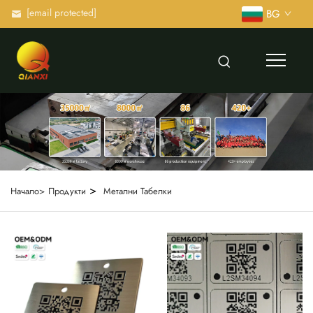
[email protected]
BG
>
Начало>
Продукти
Метални Табелки