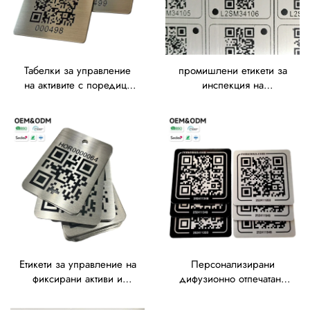
Табелки за управление
промишлени етикети за
на активите с поредица
инспекция на
от серийни номера,
оборудване с постоянно
устойчиви към високи
гравирани серийни
температури,
номера от неръждаема
персонализирани
стомана 304 и 316,
метални табелки от
табелки с QR код за
неръждаема стомана с
проследяване на активи
QR код
Етикети за управление на
Персонализирани
фиксирани активи и
дифузионно отпечатани
проследяване на
табелки от алумина със
инвентара за машини,
самозалепващо се