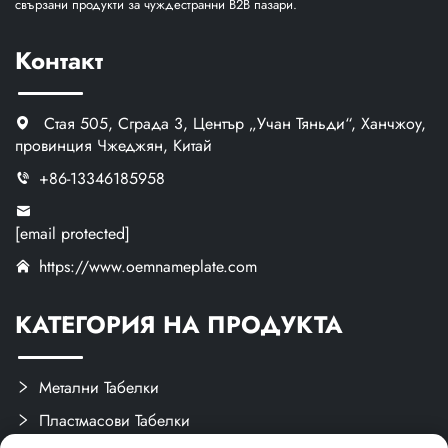
свързани продукти за чуждестранни B2B пазари.
Контакт
Стая 505, Сграда 3, Център „Учан Тяньди“, Ханчжоу,
провинция Чжеджян, Китай
+86-13346185958
[email protected]
https://www.oemnameplate.com
КАТЕГОРИЯ НА ПРОДУКТА
Метални Табелки
Пластмасови Табелки