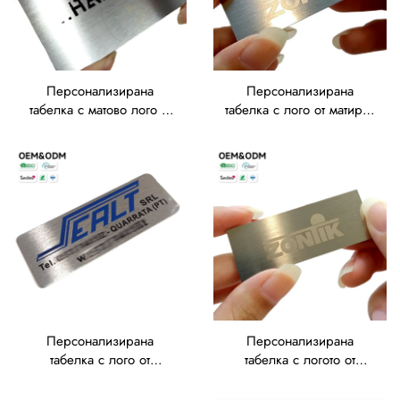
Персонализирана
Персонализирана
табелка с матово лого –
табелка с лого от матиран
гравирана алуминиева
алуминий – OEM
табелка по OEM за
травирана за маркиране
премиално маркиране на
на промишлено
мебели и домашен
оборудване
декор
Персонализирана
Персонализирана
табелка с лого от
табелка с логото от
матирана неръждаема
матирана неръждаема
стомана, OEM за
стомана, OEM, с