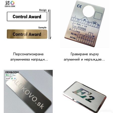
италиански промишлени
дълбоко гравиране за
и търговски марки
маркиране на
промишлено оборудване
Персонализирана
Гравиране върху
алуминиева наградна
алуминий и неръждаема
табела – OEM
стомана, UV печат,
персонализирана
шелково-екранна печат и
алуминиева табелка,
офсетна печат върху
персонализирани
метални табелки и
алуминиеви етикети
етикети, издигната
метална табелка с лого