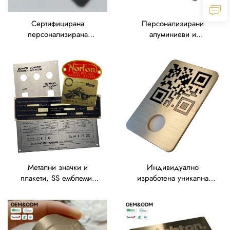
Сертифицирана
Персонализирани
персонализирана
алуминиеви и
метална табелка от
неръждаемостоманени
матирана неръждаема
табелки за автомобили с
стомана/алуминий с
огледен повърхностен
прецизно лазерно
финиш
гравиране
Метални значки и
Индивидуално
плакети, SS емблеми,
изработена уникална
табелки с логото от
метална табелка от
неръждаема стомана,
анодизиран алуминий с
алуминиеви табелки
QR код за оборудване