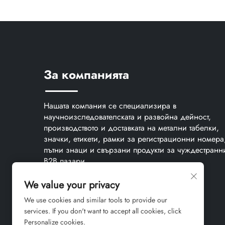
За компанията
Нашата компания се специализира в
научноизследователската и развойна дейност,
производството и доставката на метални табелки,
значки, етикети, рамки за регистрационни номера
пътни знаци и свързани продукти за чуждестранн
B2B пазари.
We value your privacy
We use cookies and similar tools to provide our
services. If you don't want to accept all cookies, click
Personalize cookies.