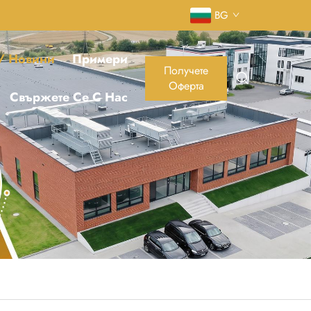
BG
 / Новини
Примери
Получете
Оферта
Свържете Се С Нас