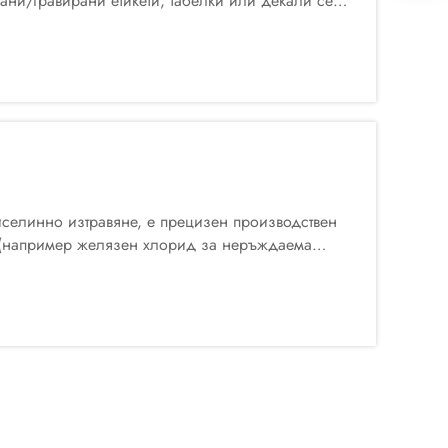
ани/гравирани етикети, табелки или декали се
ксидна смола. Смолата се саморазлива ...
иселинно изтравяне, е прецизен производствен
и (например желязен хлорид за неръждаема