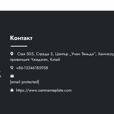
Контакт
Стая 505, Сграда 3, Център „Учан Тяньди“, Ханчжоу
провинция Чжеджян, Китай
+86-13346185958
,
и
[email protected]
https://www.oemnameplate.com