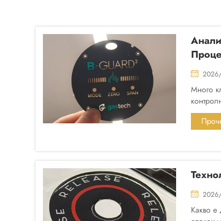
Анали
Проце
2026
Много к
контрол
им сцена
Проче
Пов
Техно
2026
Какво е