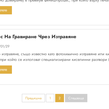
но домиране) е премиум финиш-процес, при който върху печат
прозрачна, вискозна, ултравиолетова или двукомпонентна епо
тете
ече
с На Гравиране Чрез Изтравяне
/01/29
 изтравяне, също известно като фотохимично изтравяне или к
 при който се използват специализирани киселинни разтвор
 смеси въз основа на солна киселина за мед или натриеви...)
тете
ече
Предишна
1
2
Следваща