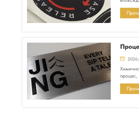
епоксид
нанася 
Проче
Пов
Проце
2026
Химично
процес,
стомана,
Проче
Пов