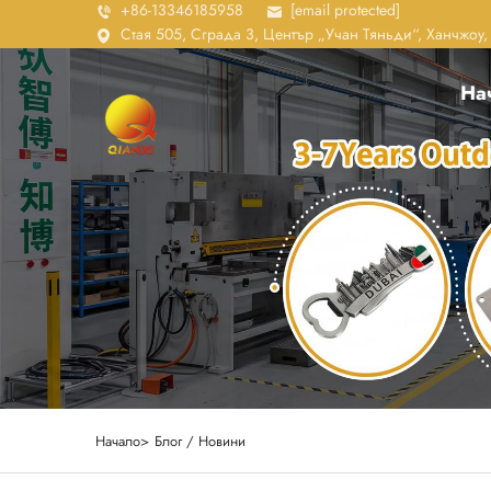
+86-13346185958
[email protected]
Стая 505, Сграда 3, Център „Учан Тяньди“, Ханчжоу
На
Начало>
Блог / Новини