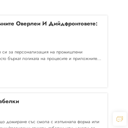
ичните Оверлеи И Дийдфронтовете:
те си за персонализация на промишлени
сто бъркат логиката на процесите и приложните
Табелки
ъщо домиране със смола с изпъкнала форма или