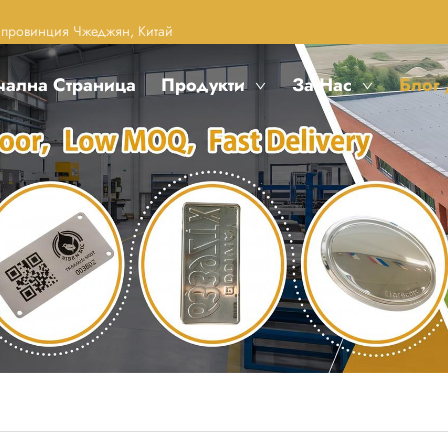
, провинция Чжеджян, Китай
чална Страница
Продукти
За Нас
Блог