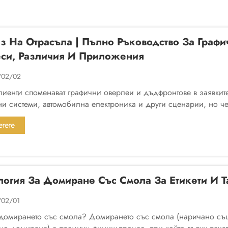
з На Отрасъла | Пълно Ръководство За Граф
си, Различия И Приложения
/02/02
лиенти споменават графични оверлеи и дъдфронтове в заявки
ни системи, автомобилна електроника и други сценарии, но че
рии. Като се обединят типичните изисквания в ...
тете
ече
логия За Домиране Със Смола За Етикети И 
/02/01
 домирането със смола? Домирането със смола (наричано с