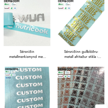
og gjafadósum
Sérsniðin
Sérsniðinn gullblöðru-
metallmerkismynd með
metall afritaður stikla -
blínandi silfurfólkmerki
blínandi gullmerkis texta-
fyrir merkingu á
stikla fyrir
kökumálaforritum
lyxklæðnafyrirtæki