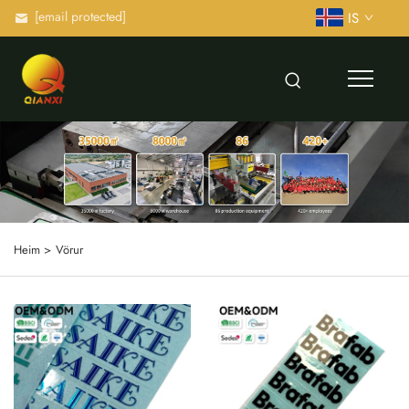
[email protected]
IS
Heim >
Vörur