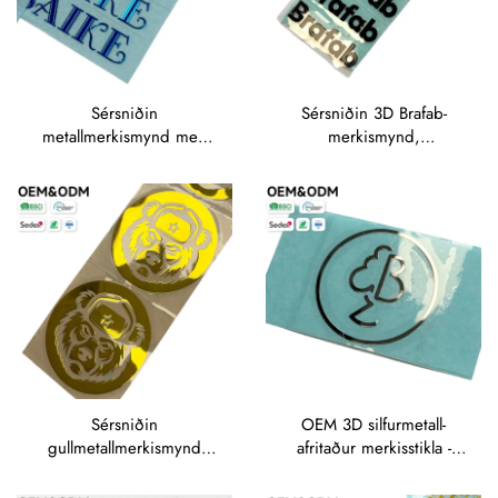
Sérsniðin
Sérsniðin 3D Brafab-
metallmerkismynd með
merkismynd,
blínandi silfurfólkmerki
rafmyndmerkismerki af
fyrir merkingu á
metalli fyrir merkingu á
kökumálaforritum
búnaði og
heimilisforritum
Sérsniðin
OEM 3D silfurmetall-
gullmetallmerkismynd
afritaður merkisstikla -
með blínandi fólkmerki á
sérsniðin monogram-
berjamerki
afritaður stikla fyrir klæði