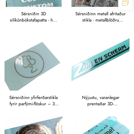
Sérsniðin 3D
Sérsniðinn metall afritaður
silíkónbókstafapatta - hvít
stikla - metallblöðru
hædd „CUSTOM“
merkisstikla fyrir tækni- og
afritaður stikla fyrir klæði
rafræn merkjaskráningu
og merkjaskráningu
Sérsniðinn yfirferðarstikla
Nýjustu, varanlegar
fyrir parfými-flöskur – 3D
prentaðar 3D-
merkisstikla í metall-nikkel
merkismyndir,
fyrir glasflöskur
rafmyndmerkismerki af
metalli, nikkelskýrð og
gullskýrð, vatnsþétt