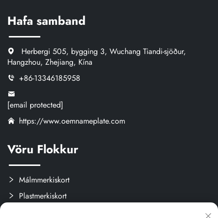
Hafa samband
Herbergi 505, bygging 3, Wuchang Tiandi-sjöður,
Hangzhou, Zhejiang, Kína
+86-13346185958
[email protected]
https://www.oemnameplate.com
Vöru Flokkur
Málmmerkiskort
Plastmerkiskort
Merki og límisvökur