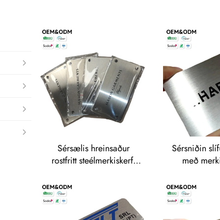
Sérsælis hreinsaður
Sérsniðin slí
rostfritt steélmerkiskerfi
með merk
með skrifaðu merkisnafni,
álúmíníum 
framleitt á samþykktum
fyrir viðb
(OEM) fyrir klæði og
móttekju og h
móðurfyrirtæki