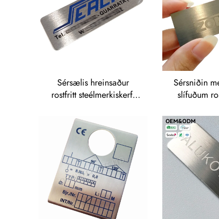
Sérsælis hreinsaður
Sérsniðin me
rostfritt steélmerkiskerfi
slífuðum rost
með merkisnafni, framleitt
með óskumó
á samþykktum (OEM) fyrir
OEM, dýpt r
ítalska iðnaðar- og
merkjask
viðskiptamerkja
iðnaða