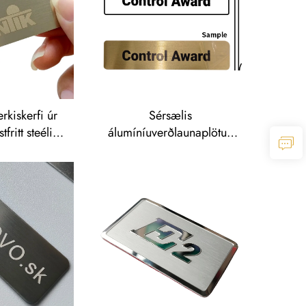
rkiskerfi úr
Sérsælis
fritt steéli
álumíníuverðlaunaplötu -
tuðu nafni,
sérsælis
íðað fyrir
álumíníumerkiskerfi á
ilning á
samþykktum (OEM),
rbúnaði
sérsælis álumíníutaggar