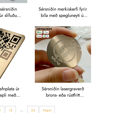
sérsniðin
Sérsniðin merkiskerfi fyrir
úr slífuðum
bíla með spegluneyti úr
éli/epli með
epli og rostfritt steéli
asergravingu
afnplata úr
Sérsniðin lasergraverð
epli með
brons- eða rústfritt
-kóða fyrir
stálmerki fyrir merkingu á
nað
sundlaugum og
...
2
13
23
Næst