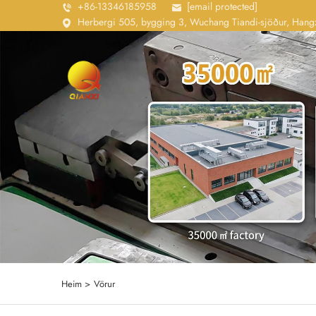
+86-13346185958
[email protected]
Herbergi 505, bygging 3, Wuchang Tiandi-sjöður, Hangz
Heim >
Vörur