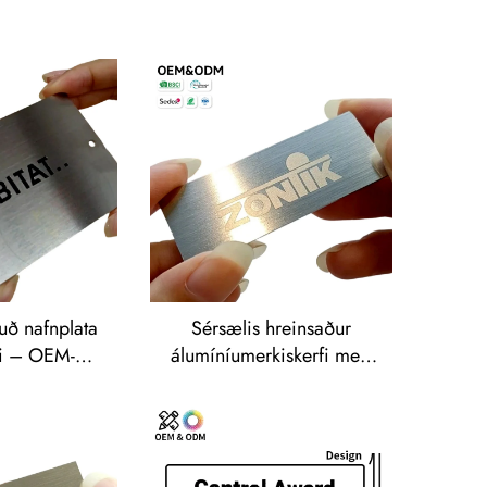
fuð nafnplata
Sérsælis hreinsaður
i – OEM-
álumíníumerkiskerfi með
með ettingu
merkisnafni, framleitt á
ótargæði í
samþykktum (OEM) með
eimilisdekor
rífun fyrir
iðnaðarvélbúnað