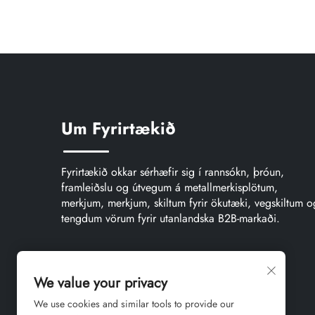
Um Fyrirtækið
Fyrirtækið okkar sérhæfir sig í rannsókn, þróun,
framleiðslu og útvegum á metallmerkisplötum,
merkjum, merkjum, skiltum fyrir ökutæki, vegskiltum o
tengdum vörum fyrir utanlandska B2B-markaði.
We value your privacy
We use cookies and similar tools to provide our