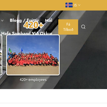
IS
Blogg / Fréttir
Mál
Fá
Tilboð
Hafa Samband Við Okkur