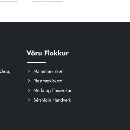
heilbrigðisbúnaði
Vöru Flokkur
zhou,
Málmmerkiskort
Plastmerkiskort
Merki og límisvökur
Sérsniðin Handverk