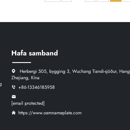
merki, nafnplötur úr epli
Hafa samband
Herbergi 505, bygging 3, Wuchang Tiandi-sjöður, Hang
Zhejiang, Kína
g
+86-13346185958
[email protected]
https://www.oemnameplate.com