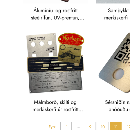
Álumíníu- og rostfritt
Samþykkt 
steélrífun, UV-prentun,
merkiskerfi 
sílísíðuprentun,
rostfritt ste
ofanvarpsprentun,
nákvæmri lj
metallmerkiskerfi og
taggar, hækkuð
metallmerkisplötu
Málmborð, skilti og
Sérsniðin n
merkiskerfi úr rostfritt
anóðuðu 
steéli (SS), merkiskerfi úr
einstökum QR
rostfritt steéli, skilti með
bú
...
Fyrri
1
9
10
11
1