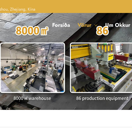
hou, Zhejiang, Kína
Forsíða
Vörur
Um Okkur