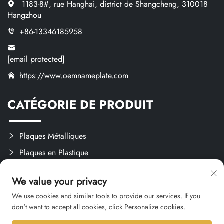
1183-8#, rue Hanghai, district de Shangcheng, 310018
Hangzhou
+86-13346185958
[email protected]
https://www.oemnameplate.com
CATÉGORIE DE PRODUIT
Plaques Métalliques
Plaques en Plastique
Étiquettes et Autocollants
We value your privacy
Créations Sur Mesure
We use cookies and similar tools to provide our services. If you
don't want to accept all cookies, click Personalize cookies.