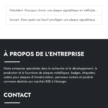
Précédent :
Pourquoi choisir une plaque signalétique en traffolyte pour le marquage industriel ?
Suivant :
Dans quels cas faut-il privilégier une plaque signalétique en traffolyte plutôt qu’une étiquette en vinyle ?
À PROPOS DE L'ENTREPRISE
Notre entreprise spécialisée dans la recherche et le développement, la
production et la fourniture de plaques métalliques, badges, étiquettes,
cadres pour plaques d'immatriculation, panneaux routiers et produits
connexes destinés aux marchés B2B à l'étranger.
CONTACT