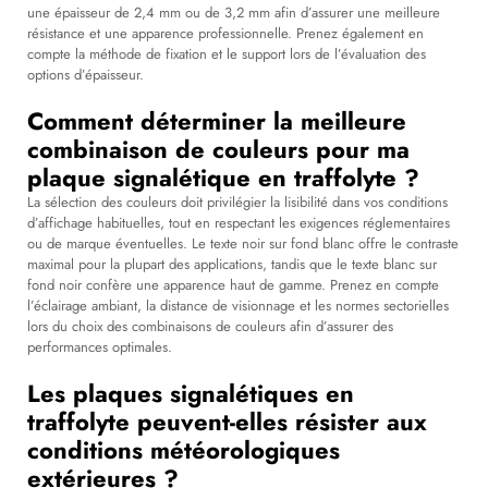
une épaisseur de 2,4 mm ou de 3,2 mm afin d’assurer une meilleure
résistance et une apparence professionnelle. Prenez également en
compte la méthode de fixation et le support lors de l’évaluation des
options d’épaisseur.
Comment déterminer la meilleure
combinaison de couleurs pour ma
plaque signalétique en traffolyte ?
La sélection des couleurs doit privilégier la lisibilité dans vos conditions
d’affichage habituelles, tout en respectant les exigences réglementaires
ou de marque éventuelles. Le texte noir sur fond blanc offre le contraste
maximal pour la plupart des applications, tandis que le texte blanc sur
fond noir confère une apparence haut de gamme. Prenez en compte
l’éclairage ambiant, la distance de visionnage et les normes sectorielles
lors du choix des combinaisons de couleurs afin d’assurer des
performances optimales.
Les plaques signalétiques en
traffolyte peuvent-elles résister aux
conditions météorologiques
extérieures ?