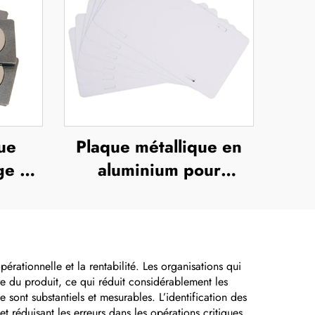
ue
Plaque métallique en
ge ou
aluminium pour
lisé
sublimation, plaque
rt en
d'immatriculation vide
rossé
pour voitures
européennes,
érationnelle et la rentabilité. Les organisations qui
re du produit, ce qui réduit considérablement les
étiquettes
sont substantiels et mesurables. L’identification des
d'immatriculation
t réduisant les erreurs dans les opérations critiques.