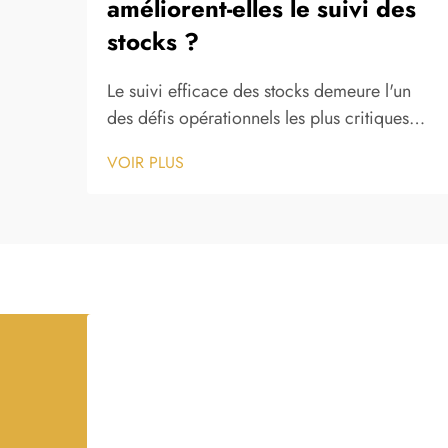
améliorent-elles le suivi des
stocks ?
Le suivi efficace des stocks demeure l'un
des défis opérationnels les plus critiques
auxquels sont confrontées les organisations
VOIR PLUS
dans les secteurs de la fabrication, de la
logistique, de la santé et de la gestion des
installations. La capacité à localiser,
surveiller et gérer précisément les actifs
physiques...