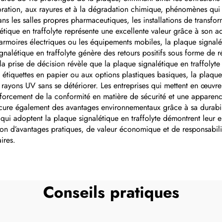
oloration, aux rayures et à la dégradation chimique, phénomènes qu
ns les salles propres pharmaceutiques, les installations de transfor
nalétique en traffolyte représente une excellente valeur grâce à son 
rmoires électriques ou les équipements mobiles, la plaque signaléti
gnalétique en traffolyte génère des retours positifs sous forme de 
 prise de décision révèle que la plaque signalétique en traffolyte su
tiquettes en papier ou aux options plastiques basiques, la plaque si
 rayons UV sans se détériorer. Les entreprises qui mettent en œuvre
enforcement de la conformité en matière de sécurité et une apparenc
ocure également des avantages environnementaux grâce à sa durabili
 qui adoptent la plaque signalétique en traffolyte démontrent leur
ison d’avantages pratiques, de valeur économique et de responsabili
ires.
Conseils pratiques