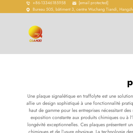
+86-13346185958
[email protected]
Bureau 505, bâtiment 3, centre Wuchang Tiandi, Hangzh
p
Une plaque signalétique en traffolyte est une solutio
allie un design sophistiqué à une fonctionnalité prat
haut de gamme pour les entreprises nécessitant des s
exposition constante aux produits chimiques ou à l’h
longévité exceptionnelles. Ces plaques présentent un
chimiques et de l’usure physique. La technologie des