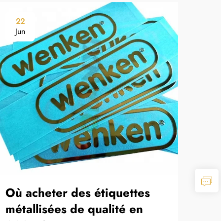
22
1
Jun
Ju
Où acheter des étiquettes
Qu
métallisées de qualité en
rem