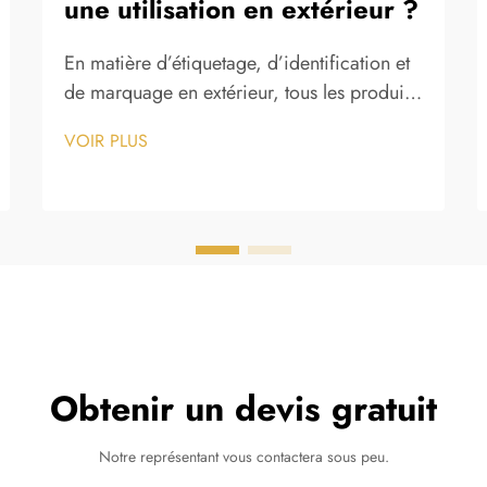
une utilisation en extérieur ?
En matière d’étiquetage, d’identification et
de marquage en extérieur, tous les produits
adhésifs ne présentent pas les mêmes
VOIR PLUS
performances face aux contraintes de
l’environnement naturel. Les autocollants
métalliques se sont imposés comme une
solution privilégiée dans une large gamme
de secteurs précisément...
Obtenir un devis gratuit
Notre représentant vous contactera sous peu.