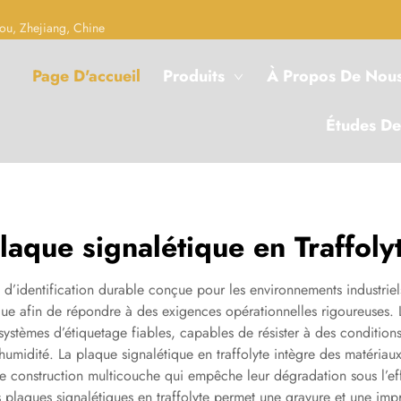
ou, Zhejiang, Chine
Page D'accueil
Produits
À Propos De Nou
Études De
laque signalétique en Traffoly
n d’identification durable conçue pour les environnements industri
ique afin de répondre à des exigences opérationnelles rigoureuses. L
ystèmes d’étiquetage fiables, capables de résister à des condition
umidité. La plaque signalétique en traffolyte intègre des matériaux 
e construction multicouche qui empêche leur dégradation sous l’ef
 plaques signalétiques en traffolyte permet une gravure et une impr