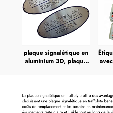
plaque signalétique en
Étiqu
aluminium 3D, plaque
avec
d'identité en acier
gr
inoxydable, étiquette
su
métallique avec logo en
relief
La plaque signalétique en traffolyte offre des avantage
choisissent une plaque signalétique en traffolyte bén
coûts de remplacement et les besoins en maintenance. L
équipements reste claire et lisible tout au long de la 