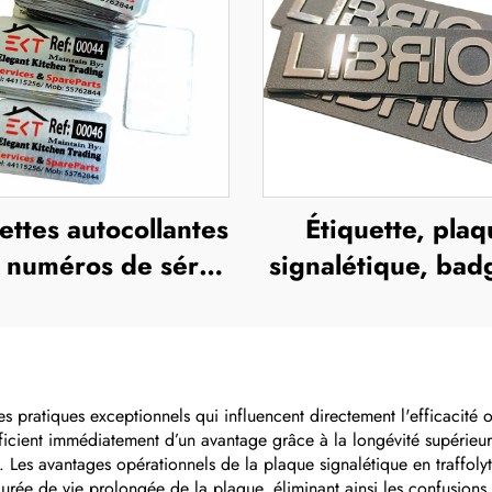
ettes autocollantes
Étiquette, plaq
 numéros de série
signalétique, bad
avés au laser sur
bouton personna
pport adhésif en
avec logo, suppo
aluminium
alliage de zinc b
s pratiques exceptionnels qui influencent directement l'efficacité op
éficient immédiatement d’un avantage grâce à la longévité supérieu
es avantages opérationnels de la plaque signalétique en traffolyte 
durée de vie prolongée de la plaque, éliminant ainsi les confusions e