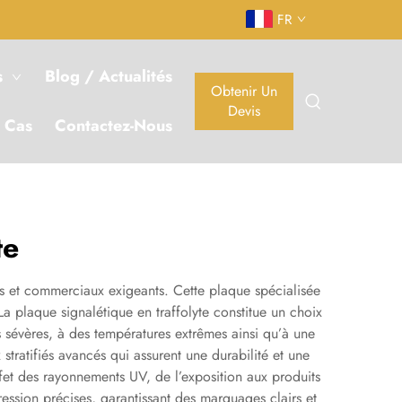
FR
s
Blog / Actualités
Obtenir Un
Devis
 Cas
Contactez-Nous
te
els et commerciaux exigeants. Cette plaque spécialisée
a plaque signalétique en traffolyte constitue un choix
s sévères, à des températures extrêmes ainsi qu’à une
stratifiés avancés qui assurent une durabilité et une
fet des rayonnements UV, de l’exposition aux produits
ession précises, garantissant des marquages clairs et