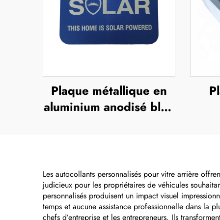
Plaque métallique en
P
aluminium anodisé bleu
ou en acier inoxydable,
pers
avec impression UV,
plaq
sérigraphie ou
en 
impression offset,
Les autocollants personnalisés pour vitre arrière offre
judicieux pour les propriétaires de véhicules souhaitan
plaque métallique en
d'i
personnalisés produisent un impact visuel impressionnan
relief portant le nom de
temps et aucune assistance professionnelle dans la plup
chefs d’entreprise et les entrepreneurs. Ils transforme