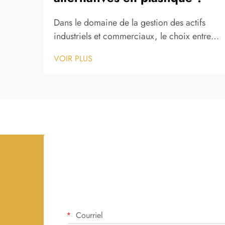
Dans le domaine de la gestion des actifs
industriels et commerciaux, le choix entre
les étiquettes d'identification métalliques et
VOIR PLUS
leurs alternatives en plastique constitue une
décision critique, influençant l'efficacité
opérationnelle à long terme, la rentabilité et
la fiabilité du suivi des actifs...
Courriel