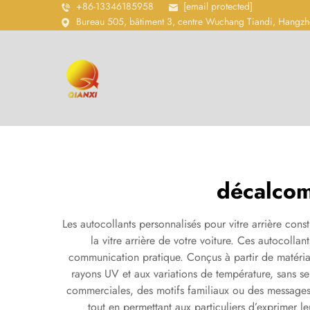
+86-13346185958
[email protected]
Bureau 505, bâtiment 3, centre Wuchang Tiandi, Hangzh
décalcom
Les autocollants personnalisés pour vitre arrière const
la vitre arrière de votre voiture. Ces autocollant
communication pratique. Conçus à partir de matériaux
rayons UV et aux variations de température, sans se
commerciales, des motifs familiaux ou des messages mo
tout en permettant aux particuliers d’exprimer leu