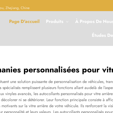
ou, Zhejiang, Chine
Page D'accueil
Produits
À Propos De Nou
Études De
anies personnalisées pour vitr
ituent une solution puissante de personnalisation de véhicules, tran
s spécialisés remplissent plusieurs fonctions allant au-delà de l’aspec
 vinyles avancés, les autocollants personnalisés pour vitre arrière 
 décolorer ni se détériorer. Leur fonction principale consiste à aff
tivants sur la vitre arrière de votre véhicule. Ils renforcent la vis
r personnalité et leurs valeurs. Les autocollants personnalisés pour 