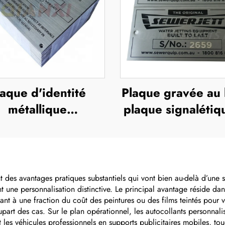
laque d'identité
Plaque gravée au 
métallique
plaque signalétiq
onnalisée gravée,
acier inoxydab
ue commémorative
gravée, logo méta
acier inoxydable
gravée, plaque
nt des avantages pratiques substantiels qui vont bien au-delà d’une 
t une personnalisation distinctive. Le principal avantage réside dans
dentité avec logo
t à une fraction du coût des peintures ou des films teintés pour vit
art des cas. Sur le plan opérationnel, les autocollants personnalisé
nt les véhicules professionnels en supports publicitaires mobiles, tou