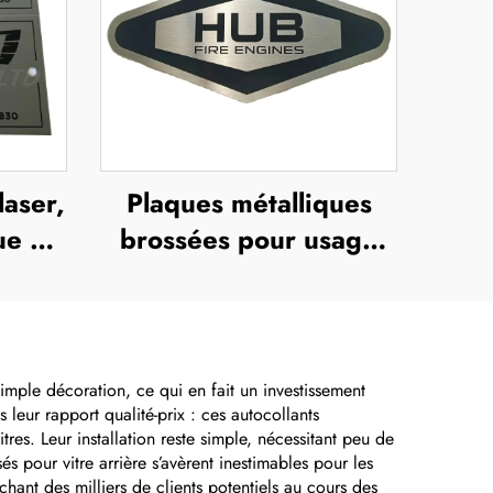
laser,
Plaques métalliques
ue en
brossées pour usage
le
extérieur en acier
llique
inoxydable, plaques
nominatives gravées,
étiquettes gravées au
simple décoration, ce qui en fait un investissement
 leur rapport qualité-prix : ces autocollants
laser, plaques
res. Leur installation reste simple, nécessitant peu de
nominatives en
s pour vitre arrière s’avèrent inestimables pour les
chant des milliers de clients potentiels au cours des