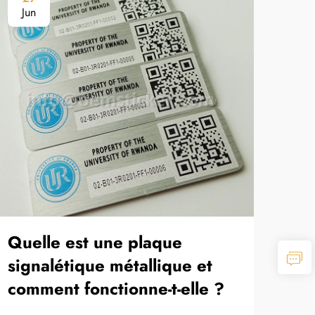
Jun
Ju
Quelle est une plaque
Qu
signalétique métallique et
rem
comment fonctionne-t-elle ?
mét