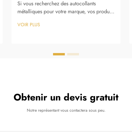
Si vous recherchez des autocollants
métalliques pour votre marque, vos produits
ou vos emballages en 2026, le marché n’a
VOIR PLUS
jamais offert autant d’options — mais
trouver des fournisseurs véritablement de
haute qualité reste un défi qui distingue les
acheteurs professionnels de ceux qui…
Obtenir un devis gratuit
Notre représentant vous contactera sous peu.