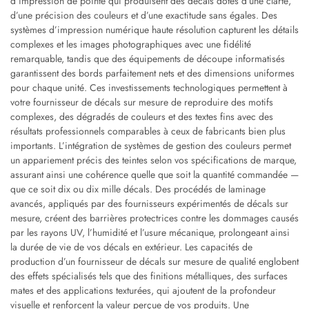
d’impression de pointe qui produisent des décals dotés d’une clarté,
d’une précision des couleurs et d’une exactitude sans égales. Des
systèmes d’impression numérique haute résolution capturent les détails
complexes et les images photographiques avec une fidélité
remarquable, tandis que des équipements de découpe informatisés
garantissent des bords parfaitement nets et des dimensions uniformes
pour chaque unité. Ces investissements technologiques permettent à
votre fournisseur de décals sur mesure de reproduire des motifs
complexes, des dégradés de couleurs et des textes fins avec des
résultats professionnels comparables à ceux de fabricants bien plus
importants. L’intégration de systèmes de gestion des couleurs permet
un appariement précis des teintes selon vos spécifications de marque,
assurant ainsi une cohérence quelle que soit la quantité commandée —
que ce soit dix ou dix mille décals. Des procédés de laminage
avancés, appliqués par des fournisseurs expérimentés de décals sur
mesure, créent des barrières protectrices contre les dommages causés
par les rayons UV, l’humidité et l’usure mécanique, prolongeant ainsi
la durée de vie de vos décals en extérieur. Les capacités de
production d’un fournisseur de décals sur mesure de qualité englobent
des effets spécialisés tels que des finitions métalliques, des surfaces
mates et des applications texturées, qui ajoutent de la profondeur
visuelle et renforcent la valeur perçue de vos produits. Une