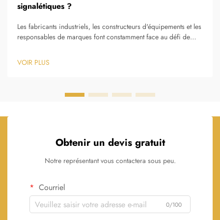
signalétiques ?
Les fabricants industriels, les constructeurs d'équipements et les
responsables de marques font constamment face au défi de
trouver des fournisseurs fiables de plaques signalétiques
métalliques capables d'assurer une qualité constante, une
VOIR PLUS
précision élevée et une livraison ponctuelle. La question de
savoir où commander des plaques signalétiques métalliques
fiables...
Obtenir un devis gratuit
Notre représentant vous contactera sous peu.
Courriel
0/100