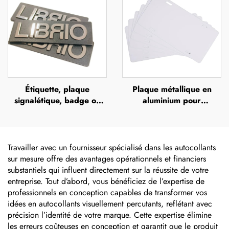
d'identité en acier
offset, plaque métallique
inoxydable
en relief portant le nom
de la marque
Étiquette, plaque
Plaque métallique en
signalétique, badge ou
aluminium pour
bouton personnalisé avec
sublimation, plaque
logo, support en alliage
d'immatriculation vide
de zinc brossé
pour voitures
européennes, étiquettes
Travailler avec un fournisseur spécialisé dans les autocollants
d'immatriculation avant,
sur mesure offre des avantages opérationnels et financiers
panneau signalétique
substantiels qui influent directement sur la réussite de votre
personnalisable
entreprise. Tout d’abord, vous bénéficiez de l’expertise de
professionnels en conception capables de transformer vos
idées en autocollants visuellement percutants, reflétant avec
précision l’identité de votre marque. Cette expertise élimine
les erreurs coûteuses en conception et garantit que le produit