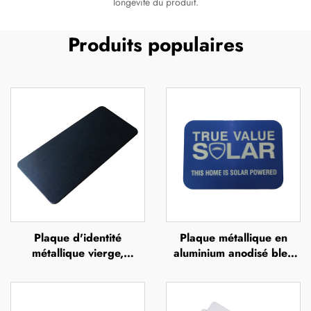
longévité du produit.
Produits populaires
Plaque d'identité
Plaque métallique en
métallique vierge,
aluminium anodisé bleu
étiquette d'identification
ou en acier inoxydable,
en aluminium, badge
avec impression UV,
signalétique, plaque
sérigraphie ou impression