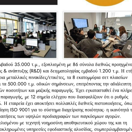
εμβαδού 35.000 τ.μ., εξοπλισμένη με 86 σύνολα διεθνώς προηγμέν
ς & ανάπτυξης (R&D) και δειγματοληψίας εμβαδού 1.200 τ.μ. Η ετ
ια μεταλλικές πινακίδες/ετικέτες, τα 8 εκατομμύρια σετ πλαισίων
ι τα 500.000 τ.μ. οδικών σημάνσεων, επιτρέποντας την αδιάλειπτη
ν ποσοτήτων και μαζικής παραγωγής. Έχει εγκατασταθεί ένα πλήρε
 παραγωγής, με 12 σημεία ελέγχου που διασφαλίζουν ότι ο ρυθμός
 Η εταιρεία έχει αποκτήσει πολλαπλές διεθνείς πιστοποιήσεις, όπ
ση ISO 9001 για το σύστημα διαχείρισης ποιότητας· η ικανότητά τ
απαιτήσεις των υψηλών προδιαγραφών των παγκόσμιων αγορών.
πλισμένου με τεχνητή νοημοσύνη αποθηκευτικού χώρου της και τη
 ολοκληρωμένες υπηρεσίες εφοδιαστικής αλυσίδας, συμπεριλαμβανομέ