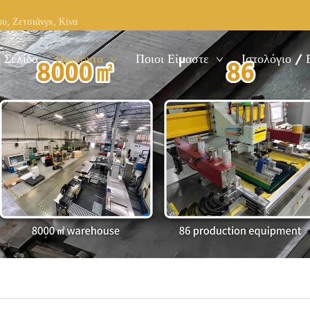
υ, Ζετσιάνγκ, Κίνα
 Σελίδα
Προϊόντα
Ποιοι Είμαστε
Ιστολόγιο / 