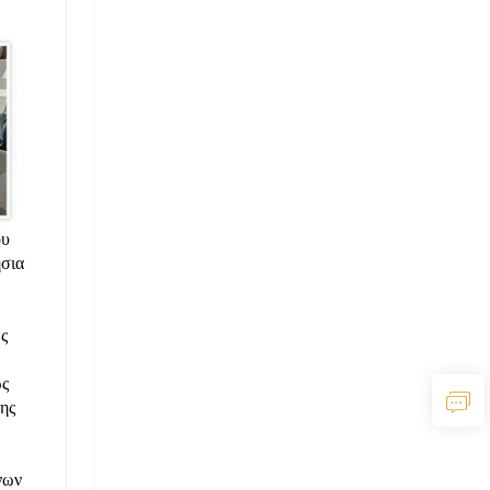
ου
ήσια
ς
ως
ης
νων