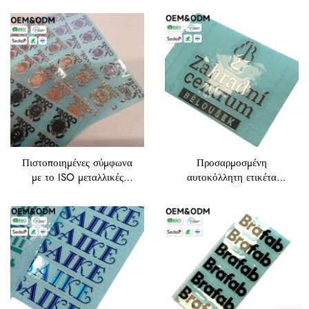
επεξεργασμένη επιφάνεια
φύλλου, ανθεκτικές
νικελίου | Αυτοκόλλητες
ετικέτες με αργυρά
ετικέτες μετάλλου
γράμματα και υψηλή
Electroform με
πρόσφυση για λογότυπα
διαχωρισμένο
γραμματοσειρά
Πιστοποιημένες σύμφωνα
Προσαρμοσμένη
με το ISO μεταλλικές
αυτοκόλλητη ετικέτα
ετικέτες μεταφοράς
μετάλλου ασημιού –
φύλλου, υψηλής ακρίβειας
Αποκαθρακωμένη ετικέτα
μικροετικέτες σε ροζ
λογότυπου νικελίου με
χρυσό, ασημί και μαύρο
καθρεπτική επιφάνεια για
ετικέτες μάρκας με
πολυγλωσσική σήμανση