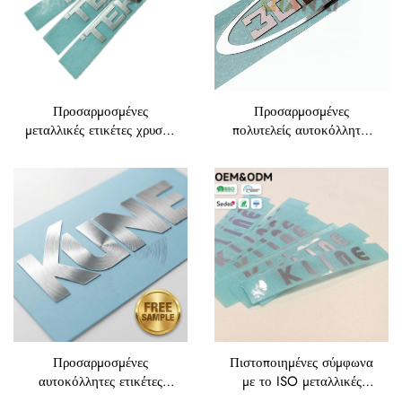
Προσαρμοσμένες
Προσαρμοσμένες
μεταλλικές ετικέτες χρυσού
πολυτελείς αυτοκόλλητες
με μεταλλική επίστρωση,
ετικέτες UV μεταφοράς,
τρισδιάστατες ετικέτες
χρυσές, τρισδιάστατες
Electroform,
μεταλλικές ετικέτες
χρωμιούμενες, αργυρές, με
λογότυπου, ελεύθερα
μεταλλική μεταφορά μέσω
πλακωμένες με νικέλιο,
ηλεκτροπλάκωσης,
λεπτές μεταλλικές ετικέτες
λογότυπο ελεύθερα
μεταφοράς για κύπελλα
πλακωμένο με νικέλιο,
αυτοκόλλητες ετικέτες
Προσαρμοσμένες
Πιστοποιημένες σύμφωνα
αυτοκόλλητες ετικέτες
με το ISO μεταλλικές
μετάλλου με
ετικέτες μεταφοράς