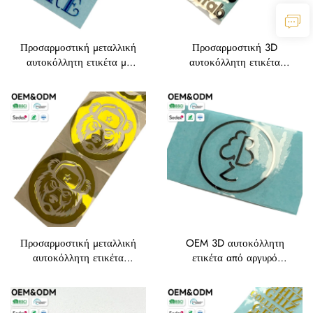
Προσαρμοστική μεταλλική
Προσαρμοστική 3D
αυτοκόλλητη ετικέτα με
αυτοκόλλητη ετικέτα
λαμπερή αργυρή φολίδα
λογότυπου Brafab,
για λογότυπο, για την
ηλεκτροπλακωτή
ετικέτα των συσκευών
μεταλλική ετικέτα για την
κουζίνας
ετικέτα επίπλων και
οικιακών συσκευών
Προσαρμοστική μεταλλική
OEM 3D αυτοκόλλητη
αυτοκόλλητη ετικέτα
ετικέτα από αργυρό
χρυσού χρώματος με
μέταλλο – προσαρμοστική
λαμπερή φολίδα και
ετικέτα μονόγραμμα για
λογότυπο αρκούδας
ενδύματα και κουτιά