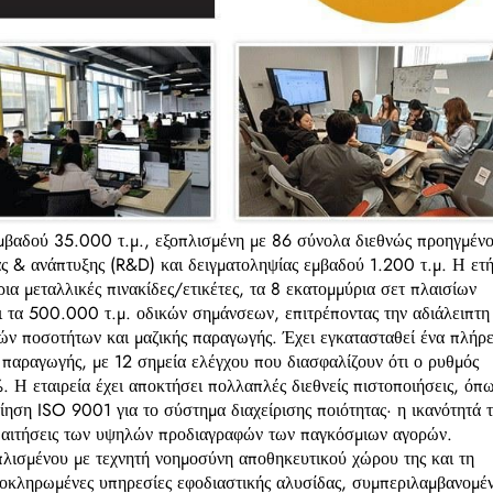
εμβαδού 35.000 τ.μ., εξοπλισμένη με 86 σύνολα διεθνώς προηγμέν
ς & ανάπτυξης (R&D) και δειγματοληψίας εμβαδού 1.200 τ.μ. Η ετ
ια μεταλλικές πινακίδες/ετικέτες, τα 8 εκατομμύρια σετ πλαισίων
ι τα 500.000 τ.μ. οδικών σημάνσεων, επιτρέποντας την αδιάλειπτη
ν ποσοτήτων και μαζικής παραγωγής. Έχει εγκατασταθεί ένα πλήρε
 παραγωγής, με 12 σημεία ελέγχου που διασφαλίζουν ότι ο ρυθμός
 Η εταιρεία έχει αποκτήσει πολλαπλές διεθνείς πιστοποιήσεις, όπ
ση ISO 9001 για το σύστημα διαχείρισης ποιότητας· η ικανότητά τ
απαιτήσεις των υψηλών προδιαγραφών των παγκόσμιων αγορών.
πλισμένου με τεχνητή νοημοσύνη αποθηκευτικού χώρου της και τη
 ολοκληρωμένες υπηρεσίες εφοδιαστικής αλυσίδας, συμπεριλαμβανομέ