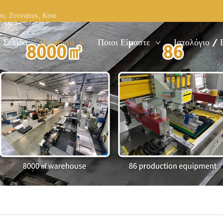
υ, Ζετσιάνγκ, Κίνα
 Σελίδα
Προϊόντα
Ποιοι Είμαστε
Ιστολόγιο / 