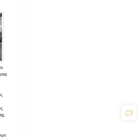
ου
ήσια
ς
ως
ης
νων