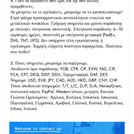
4. Γιατί να αγοράσετε από εμάς και όχι από άλλους 
προμηθευτές; 
Αν μπορείτε να το σχεδιάσετε, μπορούμε να το κατασκευάσουμε! 
Ευρύ φάσμα προσαρμοστικών αυτοκόλλητων ετικετών και 
μεταλλικών πινακίδων. Γρήγορη υπηρεσία και χρόνοι παράδοσης 
με επιλογές επείγουσας αποστολής. Επείγουσα παράδοση: 6–10 
εργάσιμες ημέρες, αποστολή με επείγουσα μεταφορά (FedEx, 
DHL, TNT, UPS). Δεν υπάρχουν τέλη εγκατάστασης ή 
σχεδιασμού. Χαμηλή ελάχιστη ποσότητα παραγγελίας. Ποιότητα 
που πείθει! 
5. Ποιες υπηρεσίες μπορούμε να παρέχουμε; 
Αποδεκτοί όροι παράδοσης: FOB, CFR, CIF, EXW, FAS, CIP, 
FCA, CPT, DEQ, DDP, DDU, Ταχυμεταφορά, DAF, DES 
Νόμισμα: USD, EUR, JPY, CAD, AUD, HKD, GBP, CNY, CHF· 
Τύποι αποδεκτών πληρωμών: T/T, L/C, D/P, D/A, MoneyGram, 
πιστωτική κάρτα, PayPal, Western Union, μετρητά, Escrow· 
Γλώσσα 
Ομιλούμενες: Αγγλικά, Κινέζικα, Ισπανικά, Ιαπωνικά, 
Πορτογαλικά, Γερμανικά, Αραβικά, Γαλλικά, Ρωσικά, Κορεάτικα, 
Ινδικά, Ιταλικά 