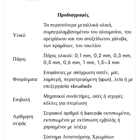
Προδιαγραφές
Τα περισσότερα μεταλλικά υλικά,
συμπεριλαμβανομένου του αλουμινίου, του
Υλικό
ορειχάλκου και του ανοξείδωτου χάλυβα,
των κραμάτων, του νικελίου
Πάχος υλικού: 0,1 mm, 0,2 mm, 0,3 mm,
Πάχος
0,5 mm, 0,6 mm, 1 mm, 1,5–3 mm
Επιφάνειες με απόχρωση σατέν, ματ,
Φινιρίσματα
λαμπερή, περιστρεφόμενη (spun), λεία ή με
επεξεργασία «brushed»
Μηχανικοί συνδετήρες, οπές ή ισχυρές
Επιβολή
κόλλες για στερέωση
Σειριακοί αριθμοί ή barcode εκτυπωμένοι,
Αρίθμηση
εκτυπωμένοι με εκτύπωση εμβολής ή
σειράς
χαραγμένοι με λέιζερ
Σύστημα Αντιστοίχισης Χρωμάτων