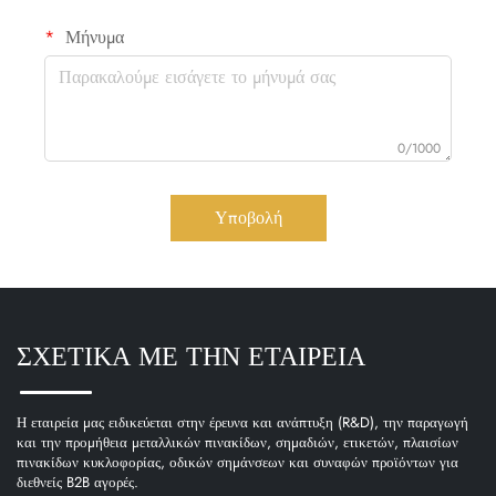
Μήνυμα
0/1000
Υποβολή
ΣΧΕΤΙΚΑ ΜΕ ΤΗΝ ΕΤΑΙΡΕΙΑ
Η εταιρεία μας ειδικεύεται στην έρευνα και ανάπτυξη (R&D), την παραγωγή
και την προμήθεια μεταλλικών πινακίδων, σημαδιών, ετικετών, πλαισίων
πινακίδων κυκλοφορίας, οδικών σημάνσεων και συναφών προϊόντων για
διεθνείς B2B αγορές.