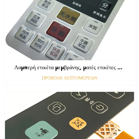
Λαμπερή ετικέτα μεμβράνης, ματές ετικέτες εμπρόσθιου πίνακα ελέγχου, ανάγλυφες ετικέτες πολυκαρβονικού, γραφικές επικαλύψεις
ΠΡΟΒΟΛΗ ΛΕΠΤΟΜΕΡΕΙΩΝ