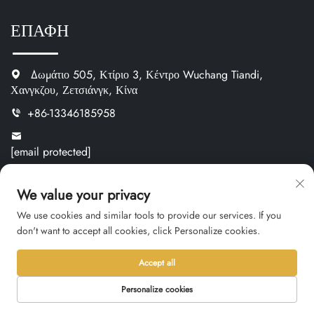
ΕΠΑΦΗ
Δωμάτιο 505, Κτίριο 3, Κέντρο Wuchang Tiandi,
Χανγκζου, Ζετσιάνγκ, Κίνα
+86-13346185958
[email protected]
https://www.oemnameplate.com
We value your privacy
Κατηγορία Προϊόντος
We use cookies and similar tools to provide our services. If you
don't want to accept all cookies, click Personalize cookies.
Μεταλλικές Πινακίδες Ονόματος
Accept all
Πλαστικές Πινακίδες Ονόματος
Personalize cookies
Ετικέτες & Αυτοκόλλητα