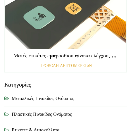
Ματές ετικέτες εμπρόσθιου πίνακα ελέγχου, τρυπημένες με αμαυρωμένη επιφάνεια, πάχους 0,25 mm, ετικέτες από πολυκαρβονικό ή PVC
ΠΡΟΒΟΛΗ ΛΕΠΤΟΜΕΡΕΙΩΝ
Κατηγορίες
Μεταλλικές Πινακίδες Ονόματος
Πλαστικές Πινακίδες Ονόματος
Ετικέτες & Αυτοκόλλητα