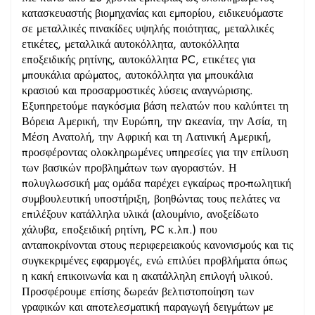
κατασκευαστής βιομηχανίας και εμπορίου, ειδικευόμαστε
σε μεταλλικές πινακίδες υψηλής ποιότητας, μεταλλικές
ετικέτες, μεταλλικά αυτοκόλλητα, αυτοκόλλητα
εποξειδικής ρητίνης, αυτοκόλλητα PC, ετικέτες για
μπουκάλια αρώματος, αυτοκόλλητα για μπουκάλια
κρασιού και προσαρμοστικές λύσεις αναγνώρισης.
Εξυπηρετούμε παγκόσμια βάση πελατών που καλύπτει τη
Βόρεια Αμερική, την Ευρώπη, την Ωκεανία, την Ασία, τη
Μέση Ανατολή, την Αφρική και τη Λατινική Αμερική,
προσφέροντας ολοκληρωμένες υπηρεσίες για την επίλυση
των βασικών προβλημάτων των αγοραστών. Η
πολυγλωσσική μας ομάδα παρέχει εγκαίρως προ-πωλητική
συμβουλευτική υποστήριξη, βοηθώντας τους πελάτες να
επιλέξουν κατάλληλα υλικά (αλουμίνιο, ανοξείδωτο
χάλυβα, εποξειδική ρητίνη, PC κ.λπ.) που
ανταποκρίνονται στους περιφερειακούς κανονισμούς και τις
συγκεκριμένες εφαρμογές, ενώ επιλύει προβλήματα όπως
η κακή επικοινωνία και η ακατάλληλη επιλογή υλικού.
Προσφέρουμε επίσης δωρεάν βελτιστοποίηση των
γραφικών και αποτελεσματική παραγωγή δειγμάτων με