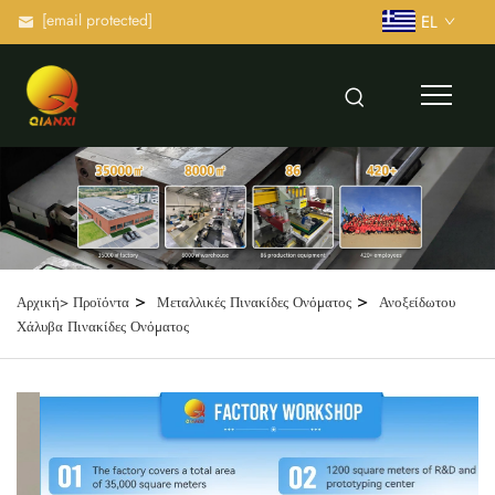
[email protected]
EL
>
>
Αρχική>
Προϊόντα
Μεταλλικές Πινακίδες Ονόματος
Ανοξείδωτου
Χάλυβα Πινακίδες Ονόματος