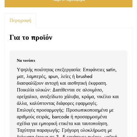
Περιγραφή
Για το προϊόν
Να τονίσει
Υψηλής ποιότητας επεξεργασία: Επιφάνειες satin,
ματ, λαμπερές, spun, λείες ή brushed
διασφαλίζουν αντοχή και αισθητική έκφραση.
Ποικιλία υλικών: Διατίθενται σε αλουμίνιο,
ορείχαλκο, ανοξείδωτο χάλυβα, κράμα, νικέλιο και
άλλα, καλύπτοντας διάφορες εφαρμογές.
Επιλογές προσαρμογής: Προσωπικοποιημένα με
αριθμούς σειράς, barcode ή προσαρμοσμένα
σχέδια για εμπορική ετικέτα και ταυτοποίηση.
Ταχύτητα παραγωγής: Γρήγορη ολοκλήρωση με
δείγματα έτοιμα σε 3–5 εργάσιμες ημέρες, μαζική