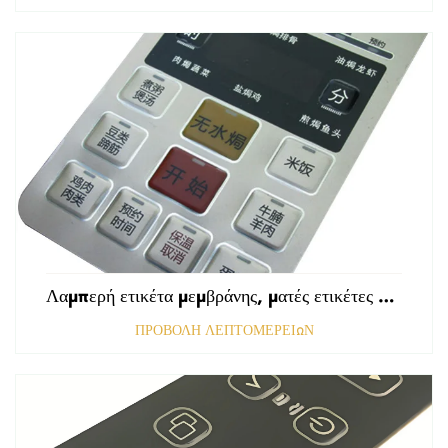
Λαμπερή ετικέτα μεμβράνης, ματές ετικέτες εμπρόσθιου πίνακα ελέγχου, ανάγλυφες ετικέτες πολυκαρβονικού, γραφικές επικαλύψεις
ΠΡΟΒΟΛΗ ΛΕΠΤΟΜΕΡΕΙΩΝ