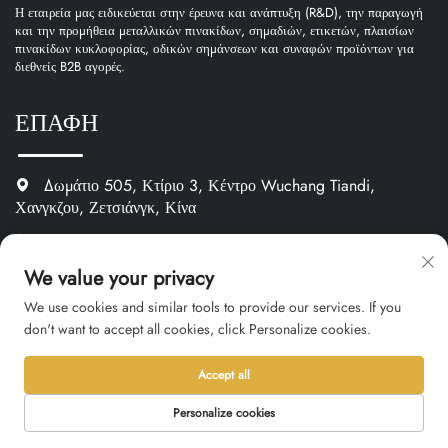
Η εταιρεία μας ειδικεύεται στην έρευνα και ανάπτυξη (R&D), την παραγωγή
και την προμήθεια μεταλλικών πινακίδων, σημαδιών, ετικετών, πλαισίων
πινακίδων κυκλοφορίας, οδικών σημάνσεων και συναφών προϊόντων για
διεθνείς B2B αγορές.
ΕΠΑΦΗ
Δωμάτιο 505, Κτίριο 3, Κέντρο Wuchang Tiandi,
Χανγκζου, Ζετσιάνγκ, Κίνα
+86-13346185958
We value your privacy
[email protected]
We use cookies and similar tools to provide our services. If you
https://www.oemnameplate.com
don't want to accept all cookies, click Personalize cookies.
Accept all
Κατηγορία Προϊόντος
Personalize cookies