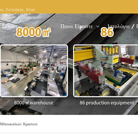
υ, Ζετσιάνγκ, Κίνα
 Σελίδα
Προϊόντα
Ποιοι Είμαστε
Ιστολόγιο / 
 Μπουκαλιών Κρασιού