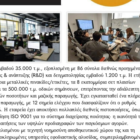
εμβαδού 35.000 τ.μ., εξοπλισμένη με 86 σύνολα διεθνώς προηγμέν
ς & ανάπτυξης (R&D) και δειγματοληψίας εμβαδού 1.200 τ.μ. Η ετ
ια μεταλλικές πινακίδες/ετικέτες, τα 8 εκατομμύρια σετ πλαισίων
ι τα 500.000 τ.μ. οδικών σημάνσεων, επιτρέποντας την αδιάλειπτη
ν ποσοτήτων και μαζικής παραγωγής. Έχει εγκατασταθεί ένα πλήρε
 παραγωγής, με 12 σημεία ελέγχου που διασφαλίζουν ότι ο ρυθμός
 Η εταιρεία έχει αποκτήσει πολλαπλές διεθνείς πιστοποιήσεις, όπ
ση ISO 9001 για το σύστημα διαχείρισης ποιότητας· η ικανότητά τ
απαιτήσεις των υψηλών προδιαγραφών των παγκόσμιων αγορών.
πλισμένου με τεχνητή νοημοσύνη αποθηκευτικού χώρου της και τη
 ολοκληρωμένες υπηρεσίες εφοδιαστικής αλυσίδας, συμπεριλαμβανομέ