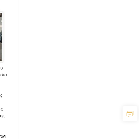
ου
ήσια
ς
ως
ης
νων