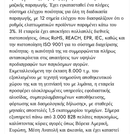
μαζικής παραγωγής. Έχει εγκατασταθεί ένα πλήρες
σύστημα ελέγχου ποιότητας για όλη τη διαδικασία
παραγωγής, με 12 σημεία ελέγχου που διασφαλίζουν ότι ο
ρυθμός ελαττωματικών προϊόντων παραμένει κάτω του
3%. Η εταιρεία έχει αποκτήσει πολλαπλές διεθνείς
πιστοποιήσεις, όπως RoHS, REACH, EPR, IEC, καθώς και
την πιστοποίηση ISO 9001 για το σύστημα διαχείρισης
ποιότητας· η ικανότητά της να συμμορφώνεται πλήρως
ανταποκρίνεται στις απαιτήσεις των υψηλών
προδιαγραφών των παγκόσμιων αγορών.
Εκμεταλλευόμενη την έκταση 8.000 τ.μ. του
εξοπλισμένου με τεχνητή νοημοσύνη αποθηκευτικού
χώρου της και τη γειτνίασή του με λιμάνια, η εταιρεία
προσφέρει ολοκληρωμένες υπηρεσίες εφοδιαστικής
αλυσίδας, συμπεριλαμβανομένων «αποθήκευσης,
φόρτωσης και δασμολογικής δήλωσης», με σταθερές
μηνιαίες αποστολές 1,5 εκατομμυρίου τεμαχίων. Σήμερα
εξυπηρετεί πάνω από 3.000 B2B πελάτες παγκοσμίως,
καλύπτοντας κύριες αγορές όπως Βόρεια Αμερική,
Ευρώπη, Μέση Ανατολή και Ωκεανία, και έχει καταστεί