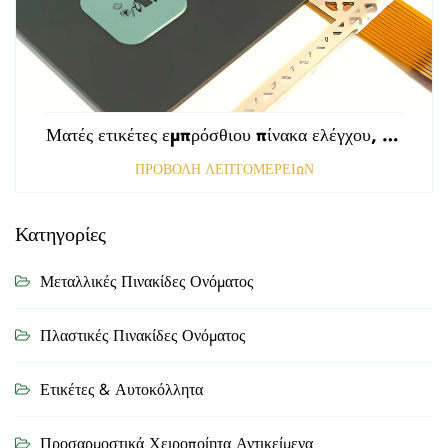
Ματές ετικέτες εμπρόσθιου πίνακα ελέγχου, τρυπημένες με αμαυρωμένη επιφάνεια, πάχους 0,25 mm, ετικέτες από πολυκαρβονικό ή PVC
ΠΡΟΒΟΛΗ ΛΕΠΤΟΜΕΡΕΙΩΝ
Κατηγορίες
Μεταλλικές Πινακίδες Ονόματος
Πλαστικές Πινακίδες Ονόματος
Ετικέτες & Αυτοκόλλητα
Προσαρμοστικά Χειροποίητα Αντικείμενα