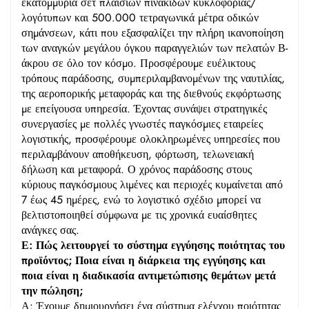
εκατομμύρια σετ πλαισίων πινακίδων κυκλοφορίας/
λογότυπων και 500.000 τετραγωνικά μέτρα οδικών
σημάνσεων, κάτι που εξασφαλίζει την πλήρη ικανοποίηση
των αναγκών μεγάλου όγκου παραγγελιών των πελατών Β-
άκρου σε όλο τον κόσμο. Προσφέρουμε ευέλικτους
τρόπους παράδοσης, συμπεριλαμβανομένων της ναυτιλίας,
της αεροπορικής μεταφοράς και της διεθνούς εκφόρτωσης
με επείγουσα υπηρεσία. Έχοντας συνάψει στρατηγικές
συνεργασίες με πολλές γνωστές παγκόσμιες εταιρείες
λογιστικής, προσφέρουμε ολοκληρωμένες υπηρεσίες που
περιλαμβάνουν αποθήκευση, φόρτωση, τελωνειακή
δήλωση και μεταφορά. Ο χρόνος παράδοσης στους
κύριους παγκόσμιους λιμένες και περιοχές κυμαίνεται από
7 έως 45 ημέρες, ενώ το λογιστικό σχέδιο μπορεί να
βελτιστοποιηθεί σύμφωνα με τις χρονικά ευαίσθητες
ανάγκες σας.
Ε: Πώς λειτουργεί το σύστημα εγγύησης ποιότητας του
προϊόντος; Ποια είναι η διάρκεια της εγγύησης και
ποια είναι η διαδικασία αντιμετώπισης θεμάτων μετά
την πώληση;
Α: Έχουμε δημιουργήσει ένα σύστημα ελέγχου ποιότητας