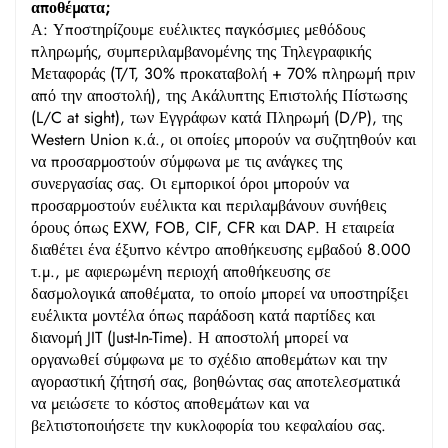
αποθέματα;
Α: Υποστηρίζουμε ευέλικτες παγκόσμιες μεθόδους
πληρωμής, συμπεριλαμβανομένης της Τηλεγραφικής
Μεταφοράς (T/T, 30% προκαταβολή + 70% πληρωμή πριν
από την αποστολή), της Ακάλυπτης Επιστολής Πίστωσης
(L/C at sight), των Εγγράφων κατά Πληρωμή (D/P), της
Western Union κ.ά., οι οποίες μπορούν να συζητηθούν και
να προσαρμοστούν σύμφωνα με τις ανάγκες της
συνεργασίας σας. Οι εμπορικοί όροι μπορούν να
προσαρμοστούν ευέλικτα και περιλαμβάνουν συνήθεις
όρους όπως EXW, FOB, CIF, CFR και DAP. Η εταιρεία
διαθέτει ένα έξυπνο κέντρο αποθήκευσης εμβαδού 8.000
τ.μ., με αφιερωμένη περιοχή αποθήκευσης σε
δασμολογικά αποθέματα, το οποίο μπορεί να υποστηρίξει
ευέλικτα μοντέλα όπως παράδοση κατά παρτίδες και
διανομή JIT (Just-In-Time). Η αποστολή μπορεί να
οργανωθεί σύμφωνα με το σχέδιο αποθεμάτων και την
αγοραστική ζήτησή σας, βοηθώντας σας αποτελεσματικά
να μειώσετε το κόστος αποθεμάτων και να
βελτιστοποιήσετε την κυκλοφορία του κεφαλαίου σας.