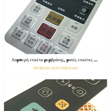
Λαμπερή ετικέτα μεμβράνης, ματές ετικέτες εμπρόσθιου πίνακα ελέγχου, ανάγλυφες ετικέτες πολυκαρβονικού, γραφικές επικαλύψεις
ΠΡΟΒΟΛΗ ΛΕΠΤΟΜΕΡΕΙΩΝ