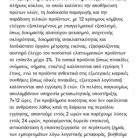
πλήρους κύκλου, το οποίο καλύπτει την αποθήκευση
πρώτων υλών, τη διαδικασία παραγωγής και την
παράδοση τελικών προϊόντων, με 12 κρίσιμους κόμβους
ελέγχου εξοπλισμένους με επαγγελματικό εξοπλισμό,
όπως δοκιμαστής αλατούχου ψεκασμού, ανιχνευτής
σκληρότητας, δοκιμαστής ανακλαστικότητας και
δισδιάστατο όργανο μέτρησης εικόνας, εξασφαλίζοντας
αυστηρό έλεγχο του ποσοστού ελαττωματικών προϊόντων
σε επίπεδο μέχρι 3%. Τα τυπικά προϊόντα (όπως πινακίδες
ονόματος, σήματα, ετικέτες) καλύπτονται από εγγύηση 1
έτους, ενώ τα προϊόντα ανθεκτικά στις εξωτερικές καιρικές
συνθήκες (όπως οδικές πινακίδες, εξωτερικά λογότυπα)
καλύπτονται από εγγύηση 3 ετών. Οι πελάτες παγκοσμίως
απολαμβάνουν υπηρεσία μεταπωλητικής υποστήριξης
7×12 ώρες. Για προβλήματα ποιότητας που δεν οφείλονται
σε ανθρώπινο λάθος κατά τη διάρκεια της περιόδου
εγγύησης, απαντούμε εντός 2 ωρών και παρέχουμε λύσεις
εντός 24 ωρών, προσφέροντας δωρεάν επισκευή,
αντικατάσταση ή επανεπεξεργασία· σε περίπτωση ζημιάς
των εμπορευμάτων λόγω λογιστικής μεταφοράς, βοηθούμε