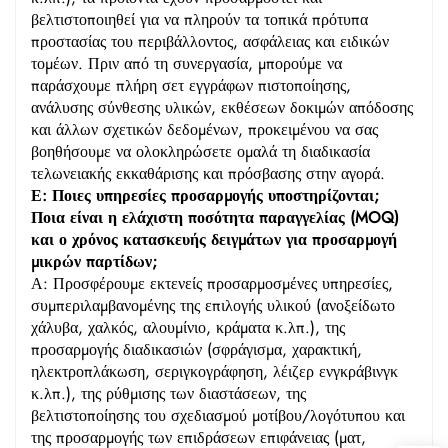
βελτιστοποιηθεί για να πληρούν τα τοπικά πρότυπα
προστασίας του περιβάλλοντος, ασφάλειας και ειδικών
τομέων. Πριν από τη συνεργασία, μπορούμε να
παράσχουμε πλήρη σετ εγγράφων πιστοποίησης,
ανάλυσης σύνθεσης υλικών, εκθέσεων δοκιμών απόδοσης
και άλλων σχετικών δεδομένων, προκειμένου να σας
βοηθήσουμε να ολοκληρώσετε ομαλά τη διαδικασία
τελωνειακής εκκαθάρισης και πρόσβασης στην αγορά.
Ε: Ποιες υπηρεσίες προσαρμογής υποστηρίζονται;
Ποια είναι η ελάχιστη ποσότητα παραγγελίας (MOQ)
και ο χρόνος κατασκευής δειγμάτων για προσαρμογή
μικρών παρτίδων;
Α: Προσφέρουμε εκτενείς προσαρμοσμένες υπηρεσίες,
συμπεριλαμβανομένης της επιλογής υλικού (ανοξείδωτο
χάλυβα, χαλκός, αλουμίνιο, κράματα κ.λπ.), της
προσαρμογής διαδικασιών (σφράγισμα, χαρακτική,
ηλεκτροπλάκωση, σεριγκογράφηση, λέιζερ ενγκράβινγκ
κ.λπ.), της ρύθμισης των διαστάσεων, της
βελτιστοποίησης του σχεδιασμού μοτίβου/λογότυπου και
της προσαρμογής των επιδράσεων επιφάνειας (ματ,