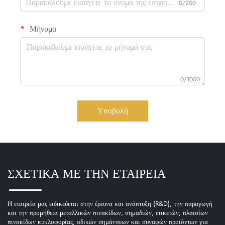
0/200
Μήνυμα
0/1000
Υποβολή
ΣΧΕΤΙΚΑ ΜΕ ΤΗΝ ΕΤΑΙΡΕΙΑ
Η εταιρεία μας ειδικεύεται στην έρευνα και ανάπτυξη (R&D), την παραγωγή
και την προμήθεια μεταλλικών πινακίδων, σημαδιών, ετικετών, πλαισίων
πινακίδων κυκλοφορίας, οδικών σημάνσεων και συναφών προϊόντων για